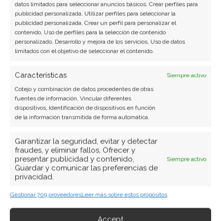
datos limitados para seleccionar anuncios básicos, Crear perfiles para
publicidad personalizada, Utilizar perfiles para seleccionar la
Periodista de tecnología especializado en
publicidad personalizada, Crear un perfil para personalizar el
videojuegos, realidad virtual y tendencias de
contenido, Uso de perfiles para la selección de contenido
consumo digital. Más de 10 años cubriendo la
personalizado, Desarrollo y mejora de los servicios, Uso de datos
limitados con el objetivo de seleccionar el contenido.
industria tecnológica española.
Ver todos los artículos →
Características
Siempre activo
Cotejo y combinación de datos procedentes de otras
fuentes de información, Vincular diferentes
dispositivos, Identificación de dispositivos en función
de la información transmitida de forma automática.
Garantizar la seguridad, evitar y detectar
fraudes, y eliminar fallos, Ofrecer y
presentar publicidad y contenido,
Siempre activo
Guardar y comunicar las preferencias de
privacidad.
Gestionar 709 proveedores
Leer más sobre estos propósitos
Accept