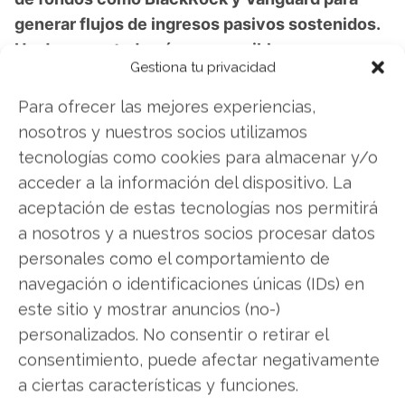
generar flujos de ingresos pasivos sostenidos.
He documentado cómo es posible comenzar
Gestiona tu privacidad
con apenas USD 500 y estructurar una cartera
que genere ingresos incluso mientras duermes,
Para ofrecer las mejores experiencias,
transformando la lógica tradicional de ingresos
nosotros y nuestros socios utilizamos
y gastos. En mi webinar gratuito del 17 de
tecnologías como cookies para almacenar y/o
noviembre te presento exactamente cómo
acceder a la información del dispositivo. La
construir tu propia línea dorada y los tres
aceptación de estas tecnologías nos permitirá
pilares que dominan la economía de todo
a nosotros y a nuestros socios procesar datos
inversor.
Descubre cómo construir tu línea
personales como el comportamiento de
dorada de ingresos
navegación o identificaciones únicas (IDs) en
este sitio y mostrar anuncios (no-)
personalizados. No consentir o retirar el
IBM
consentimiento, puede afectar negativamente
a ciertas características y funciones.