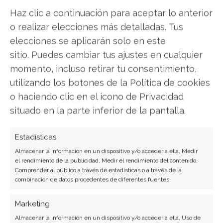
Haz clic a continuación para aceptar lo anterior
Compartir este artículo
o realizar elecciones más detalladas. Tus
elecciones se aplicarán solo en este
Twitter
sitio. Puedes cambiar tus ajustes en cualquier
momento, incluso retirar tu consentimiento,
Facebook
utilizando los botones de la Política de cookies
LinkedIn
o haciendo clic en el icono de Privacidad
situado en la parte inferior de la pantalla.
Copiar enlace
Estadísticas
Almacenar la información en un dispositivo y/o acceder a ella, Medir
el rendimiento de la publicidad, Medir el rendimiento del contenido,
Comprender al público a través de estadísticas o a través de la
combinación de datos procedentes de diferentes fuentes.
Marketing
SOBRE EL AUTOR
Almacenar la información en un dispositivo y/o acceder a ella, Uso de
Miguel Ángel Torres Díaz