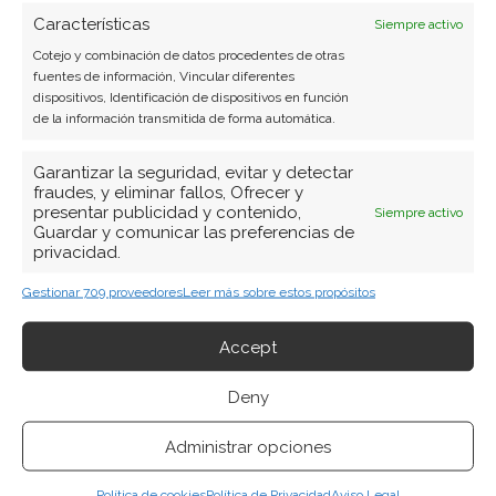
Ver todos los artículos →
Características
Siempre activo
Cotejo y combinación de datos procedentes de otras
fuentes de información, Vincular diferentes
dispositivos, Identificación de dispositivos en función
de la información transmitida de forma automática.
Garantizar la seguridad, evitar y detectar
fraudes, y eliminar fallos, Ofrecer y
presentar publicidad y contenido,
Siempre activo
Guardar y comunicar las preferencias de
privacidad.
BUSCAR
Gestionar 709 proveedores
Leer más sobre estos propósitos
Accept
Deny
ARTÍCULOS RECIENTES
Administrar opciones
Micron: el gigante de la memoria que baila al filo de
Política de cookies
Política de Privacidad
Aviso Legal