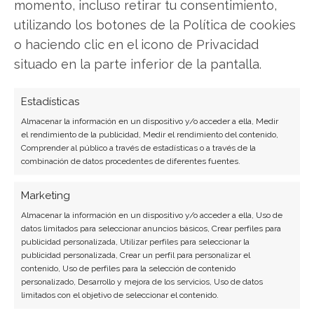
momento, incluso retirar tu consentimiento,
utilizando los botones de la Política de cookies
LinkedIn
o haciendo clic en el icono de Privacidad
situado en la parte inferior de la pantalla.
Copiar enlace
Estadísticas
Almacenar la información en un dispositivo y/o acceder a ella, Medir
el rendimiento de la publicidad, Medir el rendimiento del contenido,
Comprender al público a través de estadísticas o a través de la
combinación de datos procedentes de diferentes fuentes.
SOBRE EL AUTOR
Marketing
Carmen Ruiz López
Almacenar la información en un dispositivo y/o acceder a ella, Uso de
datos limitados para seleccionar anuncios básicos, Crear perfiles para
Periodista especializada en tecnología y
publicidad personalizada, Utilizar perfiles para seleccionar la
publicidad personalizada, Crear un perfil para personalizar el
transformación digital con más de 8 años de
contenido, Uso de perfiles para la selección de contenido
experiencia. Experta en inteligencia artificial,
personalizado, Desarrollo y mejora de los servicios, Uso de datos
ciberseguridad y startups tecnológicas.
limitados con el objetivo de seleccionar el contenido.