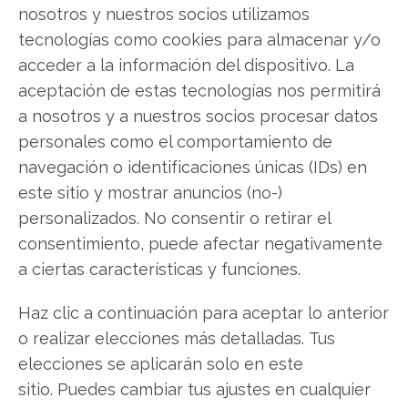
los inversores de Hims & Hers. ¿Merece la pena
nosotros y nuestros socios utilizamos
invertir o es momento de vender? En el Análisis
tecnologías como cookies para almacenar y/o
gratuito actual del 1 de agosto descubrirá
acceder a la información del dispositivo. La
exactamente qué hacer.
aceptación de estas tecnologías nos permitirá
a nosotros y a nuestros socios procesar datos
Hims & Hers: ¿Comprar o vender?
¡Lee más
personales como el comportamiento de
aquí!
navegación o identificaciones únicas (IDs) en
este sitio y mostrar anuncios (no-)
personalizados. No consentir o retirar el
Hims & Hers
consentimiento, puede afectar negativamente
a ciertas características y funciones.
Compartir este artículo
Haz clic a continuación para aceptar lo anterior
o realizar elecciones más detalladas. Tus
Twitter
elecciones se aplicarán solo en este
sitio. Puedes cambiar tus ajustes en cualquier
Facebook