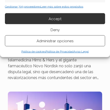
Gestionar 709 proveedores
Leer más sobre estos propósitos
Hims & Hers: Un Acuerdo
Accept
Estratégico con Novo Nordisk
Deny
Impulsa la Acción
Administrar opciones
La rivalidad en los mercados financieros a veces
da un giro inesperado hacia la colaboración. El
Política de cookies
Política de Privacidad
Aviso Legal
reciente pacto entre la plataforma de
telemedicina Hims & Hers y el gigante
farmacéutico Novo Nordisk no solo zanjó una
disputa legal, sino que desencadenó una de las
revalorizaciones más contundentes del sector en…