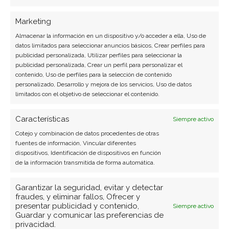
estratégico impulsa su
Marketing
cotización
Almacenar la información en un dispositivo y/o acceder a ella, Uso de
datos limitados para seleccionar anuncios básicos, Crear perfiles para
La acción de Hims & Hers Health experimenta un
publicidad personalizada, Utilizar perfiles para seleccionar la
publicidad personalizada, Crear un perfil para personalizar el
vigoroso repunte tras anunciar la resolución de su
contenido, Uso de perfiles para la selección de contenido
conflicto legal con la farmacéutica Novo Nordisk.
personalizado, Desarrollo y mejora de los servicios, Uso de datos
La disputa, que se cernía como una amenaza
limitados con el objetivo de seleccionar el contenido.
regulatoria sobre la empresa de telemedicina, ha
dado un giro inesperado hacia una alianza
Características
Siempre activo
comercial. Este pacto no…
Cotejo y combinación de datos procedentes de otras
fuentes de información, Vincular diferentes
dispositivos, Identificación de dispositivos en función
de la información transmitida de forma automática.
Garantizar la seguridad, evitar y detectar
fraudes, y eliminar fallos, Ofrecer y
presentar publicidad y contenido,
Siempre activo
Guardar y comunicar las preferencias de
privacidad.