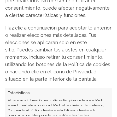
personalizados. No consentir o retirar el
Tras un espectacular avance del 64% en su
consentimiento, puede afectar negativamente
cotización en apenas unos días, diversos altos
a ciertas características y funciones.
directivos de Hims & Hers han aprovechado para
reducir sus posiciones accionariales. Estos
Haz clic a continuación para aceptar lo anterior
movimientos de venta se producen en un
o realizar elecciones más detalladas. Tus
momento delicado para la compañía, que se
enfrenta a una previsión trimestral decepcionante,
elecciones se aplicarán solo en este
ciertos riesgos…
sitio. Puedes cambiar tus ajustes en cualquier
momento, incluso retirar tu consentimiento,
utilizando los botones de la Política de cookies
o haciendo clic en el icono de Privacidad
situado en la parte inferior de la pantalla.
Estadísticas
Almacenar la información en un dispositivo y/o acceder a ella, Medir
el rendimiento de la publicidad, Medir el rendimiento del contenido,
Comprender al público a través de estadísticas o a través de la
Hims & Hers: Un acuerdo
combinación de datos procedentes de diferentes fuentes.