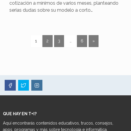
cotización a mínimos de varios meses, planteando
serias dudas sobre su modelo a corto…
1
2
3
…
6
»
QUE HAY EN T+I?
Aquí encontrarás contenidos educativos, trucos, consejos,
apps, programas y más sobre tecnología e informática.