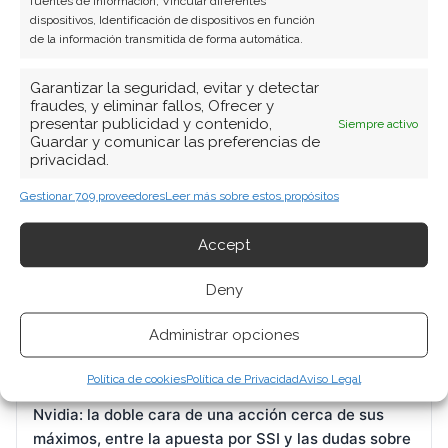
fuentes de información, Vincular diferentes
dispositivos, Identificación de dispositivos en función
de la información transmitida de forma automática.
Garantizar la seguridad, evitar y detectar
BUSCAR
fraudes, y eliminar fallos, Ofrecer y
presentar publicidad y contenido,
Siempre activo
Guardar y comunicar las preferencias de
privacidad.
Gestionar 709 proveedores
Leer más sobre estos propósitos
Accept
ARTÍCULOS RECIENTES
Deny
DroneShield: Citigroup entra en el capital mientras
el mercado digiere una guidance a la baja
Administrar opciones
7 Ago 2026
Política de cookies
Política de Privacidad
Aviso Legal
Nvidia: la doble cara de una acción cerca de sus
máximos, entre la apuesta por SSI y las dudas sobre