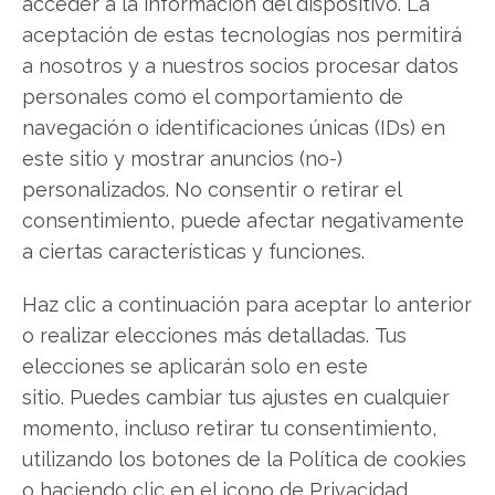
acceder a la información del dispositivo. La
Twitter
aceptación de estas tecnologías nos permitirá
a nosotros y a nuestros socios procesar datos
Facebook
personales como el comportamiento de
navegación o identificaciones únicas (IDs) en
LinkedIn
este sitio y mostrar anuncios (no-)
personalizados. No consentir o retirar el
Copiar enlace
consentimiento, puede afectar negativamente
a ciertas características y funciones.
Haz clic a continuación para aceptar lo anterior
o realizar elecciones más detalladas. Tus
elecciones se aplicarán solo en este
SOBRE EL AUTOR
sitio. Puedes cambiar tus ajustes en cualquier
Miguel Ángel Torres Díaz
momento, incluso retirar tu consentimiento,
utilizando los botones de la Política de cookies
Periodista de tecnología especializado en
o haciendo clic en el icono de Privacidad
videojuegos, realidad virtual y tendencias de