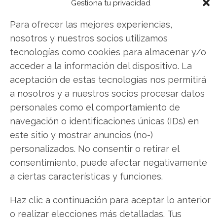
Gestiona tu privacidad
exactamente qué hacer.
Para ofrecer las mejores experiencias,
Eli Lilly: ¿Comprar o vender?
¡Lee más aquí!
nosotros y nuestros socios utilizamos
tecnologías como cookies para almacenar y/o
acceder a la información del dispositivo. La
Eli Lilly
aceptación de estas tecnologías nos permitirá
a nosotros y a nuestros socios procesar datos
personales como el comportamiento de
Compartir este artículo
navegación o identificaciones únicas (IDs) en
este sitio y mostrar anuncios (no-)
Twitter
personalizados. No consentir o retirar el
consentimiento, puede afectar negativamente
Facebook
a ciertas características y funciones.
LinkedIn
Haz clic a continuación para aceptar lo anterior
o realizar elecciones más detalladas. Tus
Copiar enlace