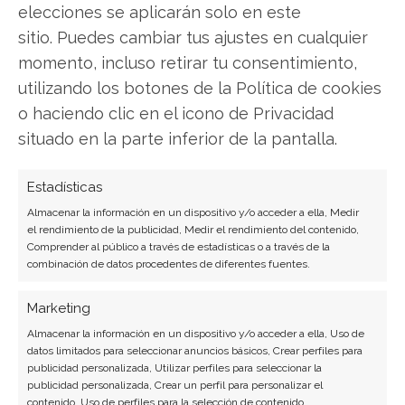
elecciones se aplicarán solo en este
sitio. Puedes cambiar tus ajustes en cualquier
momento, incluso retirar tu consentimiento,
utilizando los botones de la Política de cookies
o haciendo clic en el icono de Privacidad
situado en la parte inferior de la pantalla.
SOBRE EL AUTOR
Carmen Ruiz López
Estadísticas
Periodista especializada en tecnología y
Almacenar la información en un dispositivo y/o acceder a ella, Medir
el rendimiento de la publicidad, Medir el rendimiento del contenido,
transformación digital con más de 8 años de
Comprender al público a través de estadísticas o a través de la
experiencia. Experta en inteligencia artificial,
combinación de datos procedentes de diferentes fuentes.
ciberseguridad y startups tecnológicas.
Marketing
Ver todos los artículos →
Almacenar la información en un dispositivo y/o acceder a ella, Uso de
datos limitados para seleccionar anuncios básicos, Crear perfiles para
publicidad personalizada, Utilizar perfiles para seleccionar la
publicidad personalizada, Crear un perfil para personalizar el
contenido, Uso de perfiles para la selección de contenido