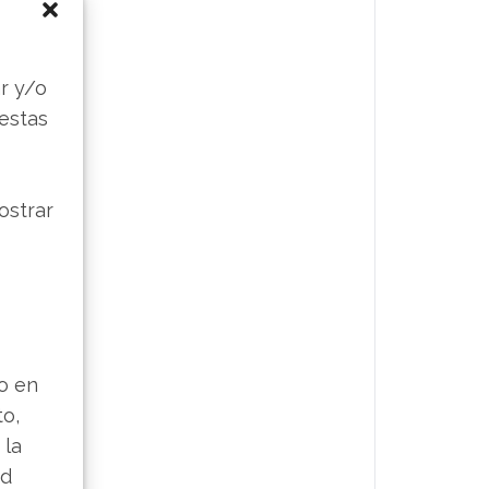
s
r y/o
 estas
ostrar
lo en
to,
 la
ad