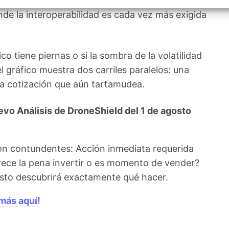
rmas de defensa, un factor que los analistas
izar la seguridad, evitar y detectar fraudes, y eliminar
, Ofrecer y presentar publicidad y contenido, Guardar y
Siempr
de la interoperabilidad es cada vez más exigida
car las preferencias de privacidad.
co tiene piernas o si la sombra de la volatilidad
l gráfico muestra dos carriles paralelos: una
na cotización que aún tartamudea.
vo Análisis de DroneShield del 1 de agosto
on contundentes: Acción inmediata requerida
rece la pena invertir o es momento de vender?
agosto descubrirá exactamente qué hacer.
más aquí!