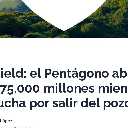
eld: el Pentágono ab
 75.000 millones mien
ucha por salir del poz
 López