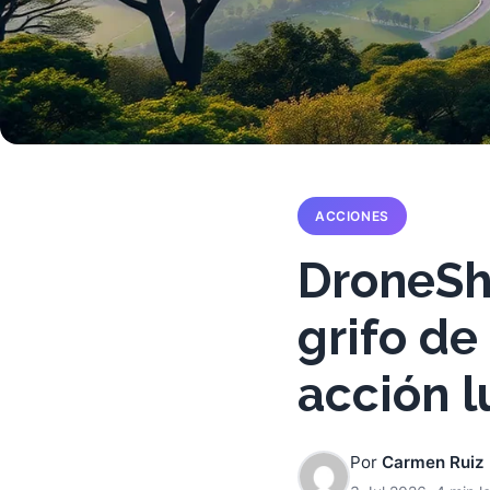
ACCIONES
DroneShi
grifo de
acción l
Por
Carmen Ruiz