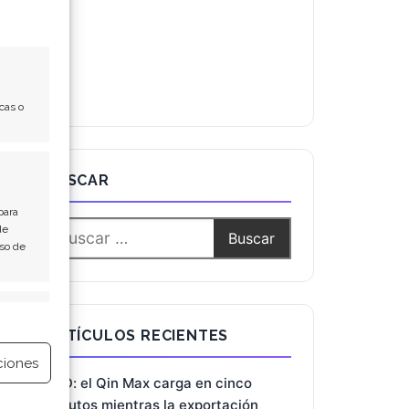
cas o
BUSCAR
para
de
Uso de
e activo
ARTÍCULOS RECIENTES
ciones
BYD: el Qin Max carga en cinco