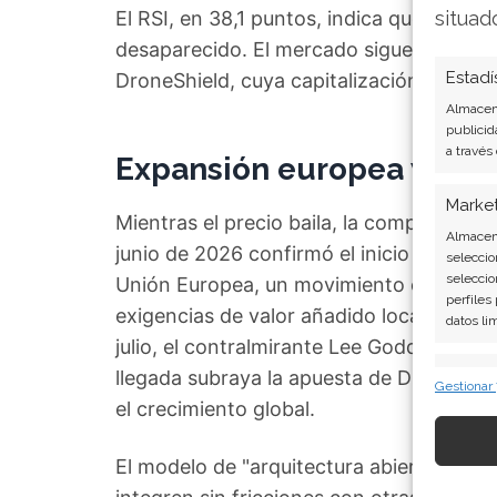
El RSI, en 38,1 puntos, indica que la pre
situad
desaparecido. El mercado sigue sin poner
Estadí
DroneShield, cuya capitalización bursátil
Almacena
publicid
a través
Expansión europea y fich
Marke
Mientras el precio baila, la compañía av
Almacena
junio de 2026 confirmó el inicio de su p
seleccio
seleccio
Unión Europea, un movimiento clave para
perfiles
exigencias de valor añadido local. A esto
datos li
julio, el contralmirante Lee Goddard se 
Caract
llegada subraya la apuesta de DroneShie
Gestionar
el crecimiento global.
Cotejo y
Vincular
informac
El modelo de "arquitectura abierta" que