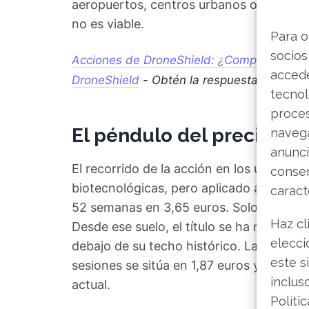
aeropuertos, centros urbanos o infraestr
no es viable.
Para o
socios
Acciones de DroneShield: ¿Comprar, mante
accede
DroneShield
- Obtén la respuesta que an
tecnol
proce
El péndulo del precio: de
navega
anunci
El recorrido de la acción en los últimos
consen
biotecnológicas, pero aplicado a la de
caract
52 semanas en 3,65 euros. Solo un mes 
Haz cl
Desde ese suelo, el título se ha recuper
elecci
debajo de su techo histórico. Las medias
este s
sesiones se sitúa en 1,87 euros y la de 
inclus
actual.
Políti