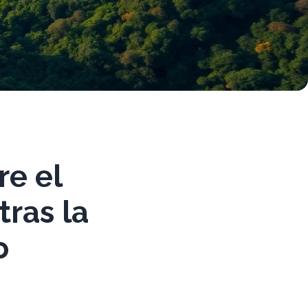
re el
tras la
o