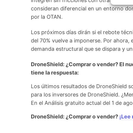
integren sin fricciones con otras platafo
Garant
fallos
consideran diferencial en un entorno don
comuni
por la OTAN.
Los próximos días dirán si el rebote técni
del 70% vuelve a imponerse. Por ahora, e
demanda estructural que se dispara y u
DroneShield: ¿Comprar o vender? El nue
tiene la respuesta:
Los últimos resultados de DroneShield s
para los inversores de DroneShield. ¿Me
En el Análisis gratuito actual del 1 de 
DroneShield: ¿Comprar o vender?
¡Lee 