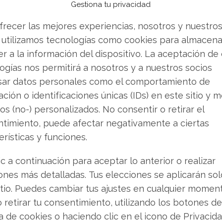
ucturas críticas, donde un derribo con metralla
Gestiona tu privacidad
frecer las mejores experiencias, nosotros y nuestro
 utilizamos tecnologías como cookies para almacena
ner o vender? Descarga gratuita de tu análisis de
r a la información del dispositivo. La aceptación de
dabas buscando.
ogías nos permitirá a nosotros y a nuestros socios
sar datos personales como el comportamiento de
l éxtasis al abismo
ción o identificaciones únicas (IDs) en este sitio y m
os (no-) personalizados. No consentir o retirar el
 doce meses parece un manual de las
timiento, puede afectar negativamente a ciertas
fensa. En octubre de 2025 marcó un máximo de
erísticas y funciones.
después cayó hasta un mínimo de 0,82 euros.
ic a continuación para aceptar lo anterior o realizar
ado un 77,70%, pero aún está un 59,88% por
ones más detalladas. Tus elecciones se aplicarán so
 móviles confirman la debilidad: la de 50
itio. Puedes cambiar tus ajustes en cualquier momen
200 en 2,04 euros, ambas por encima del precio
o retirar tu consentimiento, utilizando los botones de
ca de cookies o haciendo clic en el icono de Privacid