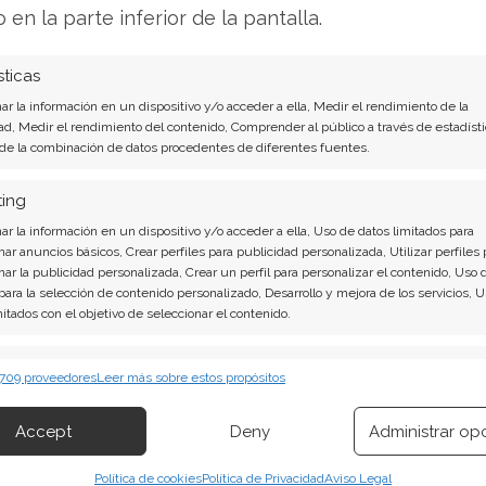
sión vendedora se ha aliviado pero no ha
o en la parte inferior de la pantalla.
se de acuerdo sobre el valor real de
sticas
 asciende a 1.340 millones de euros.
r la información en un dispositivo y/o acceder a ella, Medir el rendimiento de la
ad, Medir el rendimiento del contenido, Comprender al público a través de estadísti
 de la combinación de datos procedentes de diferentes fuentes.
aje de alto rango
ting
anza en su despliegue operativo. A mediados de
r la información en un dispositivo y/o acceder a ella, Uso de datos limitados para
ropia capacidad de fabricación dentro de la
nar anuncios básicos, Crear perfiles para publicidad personalizada, Utilizar perfiles 
nar la publicidad personalizada, Crear un perfil para personalizar el contenido, Uso 
 atender la demanda regional y cumplir con las
 para la selección de contenido personalizado, Desarrollo y mejora de los servicios, 
 se suma un refuerzo en la cúpula: desde el 1 de
mitados con el objetivo de seleccionar el contenido.
incorpora como consejero no ejecutivo. Su
erísticas
ld por una estructura de gobierno alineada con
Siempr
 709 proveedores
Leer más sobre estos propósitos
 combinación de datos procedentes de otras fuentes de información,
 diferentes dispositivos, Identificación de dispositivos en función de la
Accept
Deny
Administrar op
ión transmitida de forma automática.
 promueve la firma permite que sus sistemas se
Política de cookies
Política de Privacidad
Aviso Legal