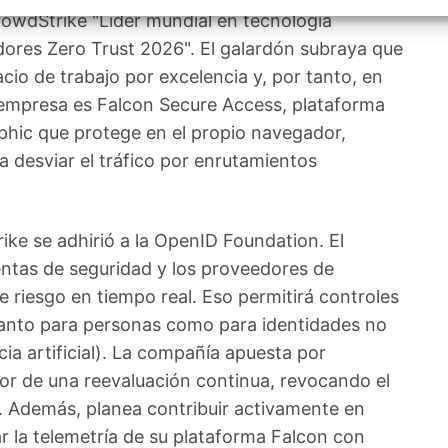
izar la seguridad, evitar y detectar fraudes, y eliminar
CrowdStrike "Líder mundial en tecnología
, Ofrecer y presentar publicidad y contenido, Guardar y
Siempr
car las preferencias de privacidad.
dores Zero Trust 2026". El galardón subraya que
cio de trabajo por excelencia y, por tanto, en
a empresa es Falcon Secure Access, plataforma
aphic que protege en el propio navegador,
 a desviar el tráfico por enrutamientos
rike se adhirió a la OpenID Foundation. El
ientas de seguridad y los proveedores de
 riesgo en tiempo real. Eso permitirá controles
anto para personas como para identidades no
a artificial). La compañía apuesta por
or de una reevaluación continua, revocando el
. Además, planea contribuir activamente en
ar la telemetría de su plataforma Falcon con