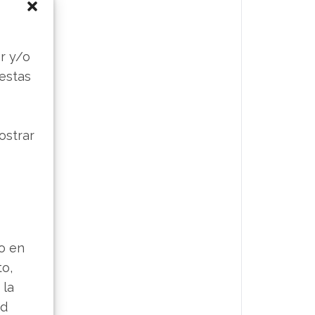
s
r y/o
 estas
ostrar
lo en
to,
 la
ad