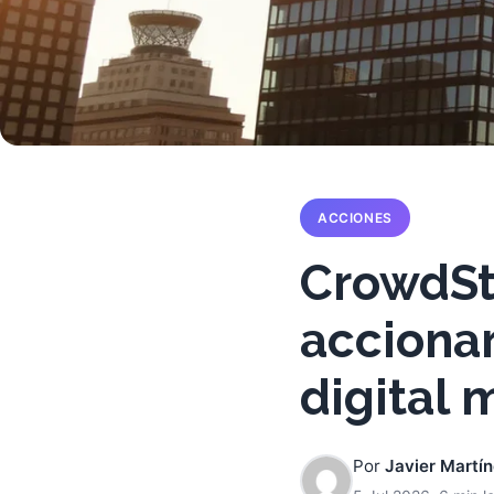
ACCIONES
CrowdSt
accionar
digital
Por
Javier Martí