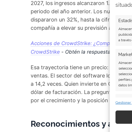
2027, los ingresos alcanzaron 1.390 mil
situad
periodo del año anterior. Los nuevos in
dispararon un 32%, hasta la cifra récord 
Estadí
compañía a elevar su previsión anual de
Almacena
publicid
a través
Acciones de CrowdStrike: ¿Comprar, mante
CrowdStrike
- Obtén la respuesta que an
Marke
Almacena
Esa trayectoria tiene un precio: la acci
seleccio
seleccio
ventas. El sector del software lo hace a
perfiles
a 14,2 veces. Quien invierte en CrowdSt
datos li
dólar de facturación. La pregunta que flot
Caract
por el crecimiento y la posición estratégi
Gestionar
Cotejo y
Vincular
informac
Reconocimientos y alianza