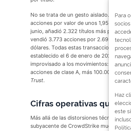
No se trata de un gesto aislado. El 29 y 
Para o
acciones por valor de unos 1,95 millones
socios
junio, añadió 2.322 títulos más por cerca 
accede
vendió 3.773 acciones por 2.695.881 dólar
tecnol
dólares. Todas estas transacciones se i
proce
establecido el 6 de enero de 2026. La si
navega
improvisado a los movimientos: Kurtz s
anunci
acciones de clase A, más 100.000 de man
consen
Trust
.
caract
Haz cl
Cifras operativas que sos
elecci
este s
Más allá de las distorsiones técnicas y la
inclus
subyacente de CrowdStrike muestra una sa
Políti