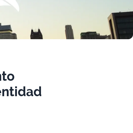
nto
entidad