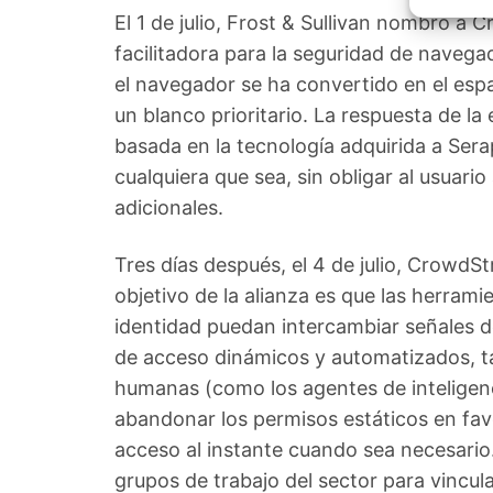
Garant
El 1 de julio, Frost & Sullivan nombró a 
fallos
comuni
facilitadora para la seguridad de navega
el navegador se ha convertido en el espa
un blanco prioritario. La respuesta de l
basada en la tecnología adquirida a Ser
cualquiera que sea, sin obligar al usuario
adicionales.
Tres días después, el 4 de julio, CrowdSt
objetivo de la alianza es que las herram
identidad puedan intercambiar señales de
de acceso dinámicos y automatizados, t
humanas (como los agentes de inteligenci
abandonar los permisos estáticos en fav
acceso al instante cuando sea necesario
grupos de trabajo del sector para vincul