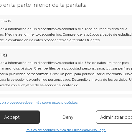
lones de dólares, un 26% más que en el mismo
o en la parte inferior de la pantalla.
gresos recurrentes anualizados (ARR) se
de 256 millones de dólares, lo que llevó a la
sticas
 ARR.
r la información en un dispositivo y/o acceder a ella, Medir el rendimiento de la
ad, Medir el rendimiento del contenido, Comprender al público a través de estadísti
 de la combinación de datos procedentes de diferentes fuentes.
ner o vender? Descarga gratuita de tu análisis de
dabas buscando.
ting
r la información en un dispositivo y/o acceder a ella, Uso de datos limitados para
ón cotiza a aproximadamente 38,7 veces las
nar anuncios básicos, Crear perfiles para publicidad personalizada, Utilizar perfiles 
nar la publicidad personalizada, Crear un perfil para personalizar el contenido, Uso 
 3,5 veces de media, y los competidores directos,
 para la selección de contenido personalizado, Desarrollo y mejora de los servicios, 
rike acepta una prima considerable por cada
mitados con el objetivo de seleccionar el contenido.
a en el mercado es si ese diferencial se justifica
erísticas
ca.
Siempr
 709 proveedores
Leer más sobre estos propósitos
 combinación de datos procedentes de otras fuentes de información,
 diferentes dispositivos, Identificación de dispositivos en función de la
Accept
Deny
Administrar op
ión transmitida de forma automática.
s en el frente de la identidad
Política de cookies
Política de Privacidad
Aviso Legal