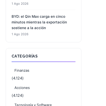
último traspié: la división interna de
la Fed marca el pulso
1 Ago 2026
DroneShield: la presión bajista se
intensifica mientras la acción busca
un suelo técnico
1 Ago 2026
BYD: el Qin Max carga en cinco
minutos mientras la exportación
sostiene a la acción
1 Ago 2026
CATEGORÍAS