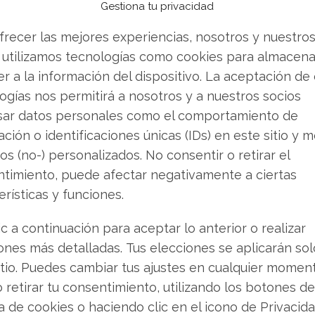
Gestiona tu privacidad
30 de junio, Kurtz se desprendió de otras 2.577
frecer las mejores experiencias, nosotros y nuestro
 de dólares. Y en la misma jornada del 30 de
 utilizamos tecnologías como cookies para almacena
de 1,8 millones. A finales de junio, el 23 y 24,
r a la información del dispositivo. La aceptación de
es, y el día 26, otras 1.720 por 1.196.343
ogías nos permitirá a nosotros y a nuestros socios
nscriben en un plan de negociación 10b5-1
sar datos personales como el comportamiento de
stematicidad del programa resta carácter
ción o identificaciones únicas (IDs) en este sitio y m
igue controlando directamente 2.080.860
os (no-) personalizados. No consentir o retirar el
era indirecta a través del
Kurtz Family Dynasty
timiento, puede afectar negativamente a ciertas
erísticas y funciones.
ic a continuación para aceptar lo anterior o realizar
tienen la prima
ones más detalladas. Tus elecciones se aplicarán so
itio. Puedes cambiar tus ajustes en cualquier momen
 actividad de los directivos, el negocio
o retirar tu consentimiento, utilizando los botones de
lud sólida. En el primer trimestre fiscal de
ca de cookies o haciendo clic en el icono de Privacid