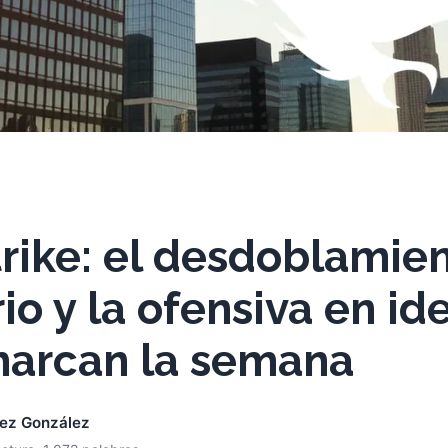
rike: el desdoblamie
io y la ofensiva en id
 marcan la semana
nez González