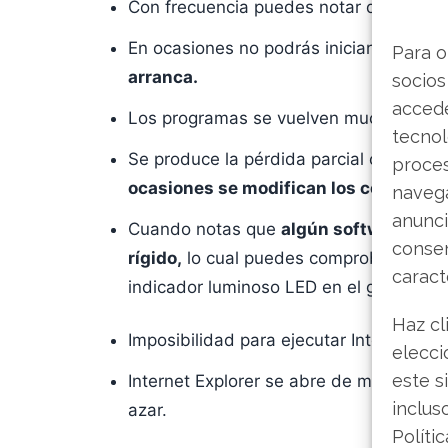
Con frecuencia puedes notar que
se bl
En ocasiones no podrás iniciar la comp
Para o
arranca.
socios
accede
Los programas se vuelven mucho más le
tecnol
Se produce la pérdida parcial o total d
proce
ocasiones se modifican los contenido
navega
anunci
Cuando notas que
algún software está
consen
rígido,
lo cual puedes comprobar obser
caract
indicador luminoso LED en el gabinete q
Haz cl
Imposibilidad para ejecutar Internet Expl
elecci
este s
Internet Explorer se abre de manera aut
inclus
azar.
Políti