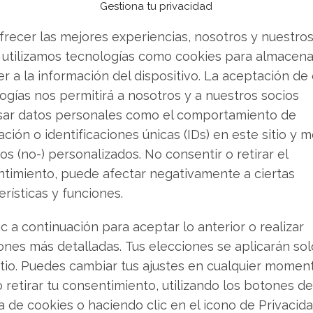
oquea el sistema operativo.
Gestiona tu privacidad
utadora, es decir que
el
sistema operativo no
frecer las mejores experiencias, nosotros y nuestro
 utilizamos tecnologías como cookies para almacena
r a la información del dispositivo. La aceptación de
ntos en sus procesos habituales.
ogías nos permitirá a nosotros y a nuestros socios
e archivos y carpetas,
o bien notas que en algunas
sar datos personales como el comportamiento de
s
sin tu autorización.
ción o identificaciones únicas (IDs) en este sitio y m
os (no-) personalizados. No consentir o retirar el
 intentado acceder de manera frecuente al disco
timiento, puede afectar negativamente a ciertas
vando con qué intensidad y rapidez parpadea el
erísticas y funciones.
ue muestra la actividad del disco.
ic a continuación para aceptar lo anterior o realizar
orer.
ones más detalladas. Tus elecciones se aplicarán so
itio. Puedes cambiar tus ajustes en cualquier momen
omática, sin tu autorización, y muestra páginas al
o retirar tu consentimiento, utilizando los botones de
ca de cookies o haciendo clic en el icono de Privacid