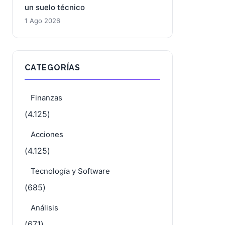
DroneShield: la presión bajista se
intensifica mientras la acción busca
un suelo técnico
1 Ago 2026
CATEGORÍAS
Finanzas
(4.125)
Acciones
(4.125)
Tecnología y Software
(685)