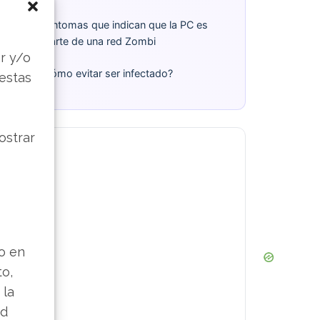
¿Cómo saber si mi PC es parte de
una red zombi?
s
r y/o
Síntomas que indican que la PC es
parte de una red Zombi
 estas
Cómo evitar ser infectado?
ostrar
lo en
to,
 la
ad