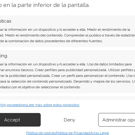
de estos síntomas, entonces debes tener en
o en la parte inferior de la pantalla.
o es que algún virus o malware haya
infectado la
sticas
r la información en un dispositivo y/o acceder a ella, Medir el rendimiento de la
ad, Medir el rendimiento del contenido, Comprender al público a través de estadísti
o una serie de procedimientos, para lo cual
 de la combinación de datos procedentes de diferentes fuentes.
entas especiales que te ayudarán a revertir
ting
r la información en un dispositivo y/o acceder a ella, Uso de datos limitados para
nar anuncios básicos, Crear perfiles para publicidad personalizada, Utilizar perfiles 
dora tiene un virus?
nar la publicidad personalizada, Crear un perfil para personalizar el contenido, Uso 
 para la selección de contenido personalizado, Desarrollo y mejora de los servicios, 
mitados con el objetivo de seleccionar el contenido.
y tu respuesta es "Si"
aunque sea a una de ellas,
omputadora tenga un virus.
erísticas
Siempr
 709 proveedores
Leer más sobre estos propósitos
 combinación de datos procedentes de otras fuentes de información,
 diferentes dispositivos, Identificación de dispositivos en función de la
Accept
Deny
Administrar op
ión transmitida de forma automática.
nta?
Política de cookies
Política de Privacidad
Aviso Legal