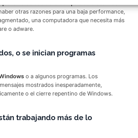
izar la seguridad, evitar y detectar fraudes, y eliminar
 que la velocidad de la computadora sea más
, Ofrecer y presentar publicidad y contenido, Guardar y
Siempr
haber otras razones para una baja performance,
car las preferencias de privacidad.
fragmentado, una computadora que necesita más
are o adware.
os, o se inician programas
n Windows
o a algunos programas. Los
r mensajes mostrados inesperadamente,
icamente o el cierre repentino de Windows.
están trabajando más de lo