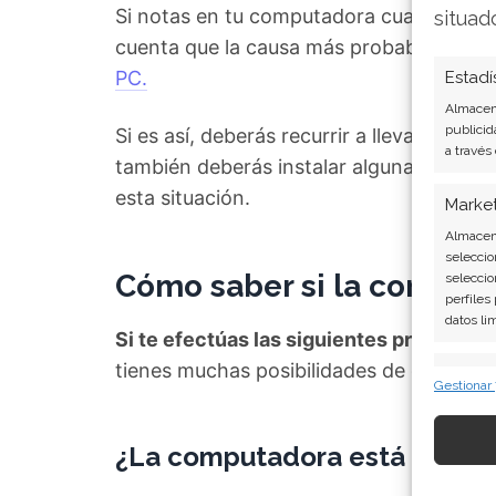
Si notas en tu computadora cualquiera 
situad
cuenta que la causa más probable de ell
PC.
Estadí
Almacena
publicid
Si es así, deberás recurrir a llevar a cab
a través
también deberás instalar algunas herrami
esta situación.
Marke
Almacena
seleccio
Cómo saber si la computa
seleccio
perfiles
datos li
Si te efectúas las siguientes preguntas 
tienes muchas posibilidades de que
la c
Caract
Gestionar
Cotejo y
Vincular
informac
¿La computadora está muy le