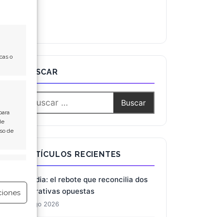
cas o
BUSCAR
para
de
Uso de
e activo
ARTÍCULOS RECIENTES
ciones
Nvidia: el rebote que reconcilia dos
narrativas opuestas