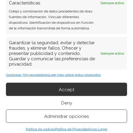
Características
Siempre activo
Cotejo y combinación de datos procedentes de otras
fuentes de información, Vincular diferentes
dispositivos, Identificación de dispositivos en función
de la información transmitida de forma automática.
Garantizar la seguridad, evitar y detectar
fraudes, y eliminar fallos, Ofrecer y
presentar publicidad y contenido,
Siempre activo
Guardar y comunicar las preferencias de
privacidad.
BUSCAR
Gestionar 709 proveedores
Leer más sobre estos propósitos
Accept
Deny
ARTÍCULOS RECIENTES
Administrar opciones
Micron: el gigante de la memoria que baila al filo de
Política de cookies
Política de Privacidad
Aviso Legal
la navaja entre récords históricos y una liquidación