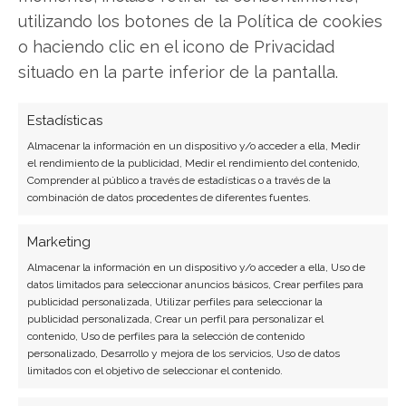
LinkedIn
utilizando los botones de la Política de cookies
o haciendo clic en el icono de Privacidad
Copiar enlace
situado en la parte inferior de la pantalla.
Estadísticas
Almacenar la información en un dispositivo y/o acceder a ella, Medir
el rendimiento de la publicidad, Medir el rendimiento del contenido,
Comprender al público a través de estadísticas o a través de la
combinación de datos procedentes de diferentes fuentes.
SOBRE EL AUTOR
Marketing
Laura Fernández Silva
Almacenar la información en un dispositivo y/o acceder a ella, Uso de
datos limitados para seleccionar anuncios básicos, Crear perfiles para
Analista tecnológica enfocada en innovación digital,
publicidad personalizada, Utilizar perfiles para seleccionar la
comercio electrónico y aplicaciones móviles.
publicidad personalizada, Crear un perfil para personalizar el
Colaboradora habitual en medios especializados
contenido, Uso de perfiles para la selección de contenido
del sector tech.
personalizado, Desarrollo y mejora de los servicios, Uso de datos
limitados con el objetivo de seleccionar el contenido.
Ver todos los artículos →