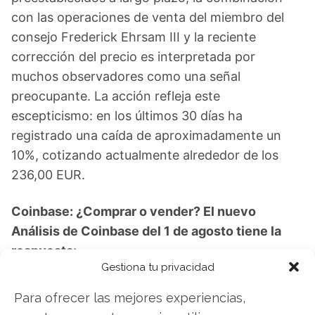
con las operaciones de venta del miembro del
consejo Frederick Ehrsam III y la reciente
corrección del precio es interpretada por
muchos observadores como una señal
preocupante. La acción refleja este
escepticismo: en los últimos 30 días ha
registrado una caída de aproximadamente un
10%, cotizando actualmente alrededor de los
236,00 EUR.
Coinbase: ¿Comprar o vender? El nuevo
Análisis de Coinbase del 1 de agosto tiene la
respuesta:
Gestiona tu privacidad
Los últimos resultados de Coinbase son
Para ofrecer las mejores experiencias,
contundentes: Acción inmediata requerida para