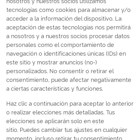
nosotros y nuestros socios utilizamos
los inversores de Coinbase. ¿Merece la pena
tecnologías como cookies para almacenar y/o
invertir o es momento de vender? En el Análisis
acceder a la información del dispositivo. La
gratuito actual del 1 de agosto descubrirá
aceptación de estas tecnologías nos permitirá
exactamente qué hacer.
a nosotros y a nuestros socios procesar datos
Coinbase: ¿Comprar o vender?
¡Lee más aquí!
personales como el comportamiento de
navegación o identificaciones únicas (IDs) en
este sitio y mostrar anuncios (no-)
personalizados. No consentir o retirar el
Coinbase
consentimiento, puede afectar negativamente
a ciertas características y funciones.
Compartir este artículo
Haz clic a continuación para aceptar lo anterior
o realizar elecciones más detalladas. Tus
Twitter
elecciones se aplicarán solo en este
sitio. Puedes cambiar tus ajustes en cualquier
Facebook
momento, incluso retirar tu consentimiento,