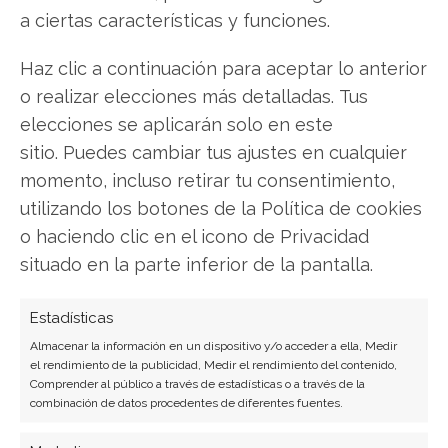
a ciertas características y funciones.
Haz clic a continuación para aceptar lo anterior
o realizar elecciones más detalladas. Tus
SOBRE EL AUTOR
elecciones se aplicarán solo en este
Javier Martínez González
sitio. Puedes cambiar tus ajustes en cualquier
Ingeniero de software convertido en escritor
momento, incluso retirar tu consentimiento,
tecnológico. Analiza las últimas tendencias en
utilizando los botones de la Política de cookies
hardware, software empresarial y computación en
la nube.
o haciendo clic en el icono de Privacidad
situado en la parte inferior de la pantalla.
Ver todos los artículos →
Estadísticas
Almacenar la información en un dispositivo y/o acceder a ella, Medir
el rendimiento de la publicidad, Medir el rendimiento del contenido,
Comprender al público a través de estadísticas o a través de la
combinación de datos procedentes de diferentes fuentes.