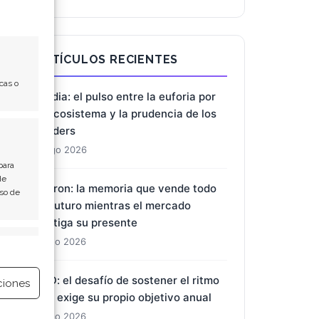
ARTÍCULOS RECIENTES
cas o
Nvidia: el pulso entre la euforia por
el ecosistema y la prudencia de los
insiders
8 Ago 2026
para
de
Micron: la memoria que vende todo
Uso de
su futuro mientras el mercado
castiga su presente
e activo
7 Ago 2026
BYD: el desafío de sostener el ritmo
ciones
que exige su propio objetivo anual
7 Ago 2026