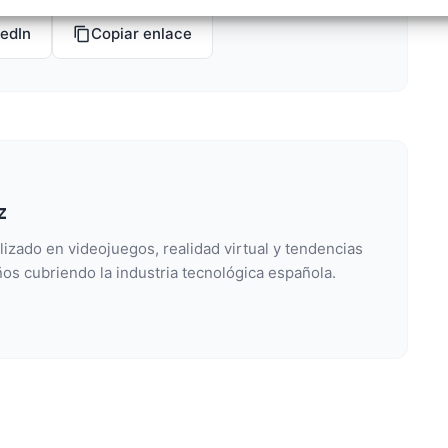
izar la seguridad, evitar y detectar fraudes, y eliminar
, Ofrecer y presentar publicidad y contenido, Guardar y
Siempr
kedIn
Copiar enlace
car las preferencias de privacidad.
z
lizado en videojuegos, realidad virtual y tendencias
os cubriendo la industria tecnológica española.