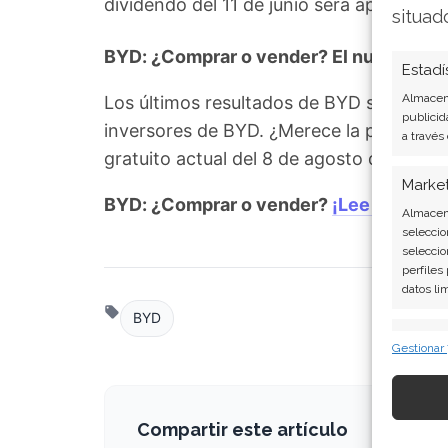
dividendo del 11 de junio será apenas un
situad
BYD: ¿Comprar o vender? El nuevo Análi
Estadí
Almacena
Los últimos resultados de BYD son contu
publicid
inversores de BYD. ¿Merece la pena inve
a través
gratuito actual del 8 de agosto descubr
Marke
BYD: ¿Comprar o vender?
¡Lee más aqu
Almacena
seleccio
seleccio
perfiles
datos li
BYD
Caract
Gestionar
Cotejo y
Vincular
informac
Compartir este artículo