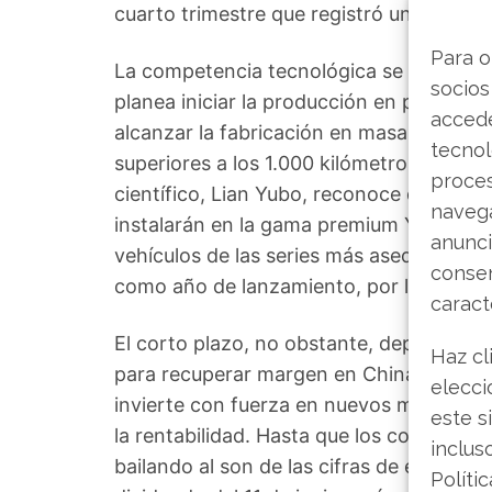
cuarto trimestre que registró un descen
Para o
La competencia tecnológica se perfila c
socios
planea iniciar la producción en pequeña 
accede
alcanzar la fabricación en masa en 203
tecnol
superiores a los 1.000 kilómetros y una 
proce
científico, Lian Yubo, reconoce que el de
navega
instalarán en la gama premium Yangwan
anunci
vehículos de las series más asequibles.
consen
como año de lanzamiento, por lo que la c
caract
El corto plazo, no obstante, depende d
Haz cl
para recuperar margen en China mientras
elecci
invierte con fuerza en nuevos modelos y
este s
la rentabilidad. Hasta que los costes de 
inclus
bailando al son de las cifras de exportaci
Políti