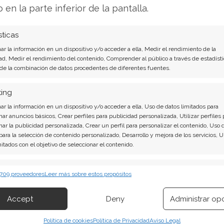
 respiro en medio de la tormenta.
o en la parte inferior de la pantalla.
sis de BYD del 8 de agosto tiene la respuesta:
sticas
r la información en un dispositivo y/o acceder a ella, Medir el rendimiento de la
ndentes: Acción inmediata requerida para los
ad, Medir el rendimiento del contenido, Comprender al público a través de estadísti
rtir o es momento de vender? En el Análisis
 de la combinación de datos procedentes de diferentes fuentes.
irá exactamente qué hacer.
ting
í!
r la información en un dispositivo y/o acceder a ella, Uso de datos limitados para
nar anuncios básicos, Crear perfiles para publicidad personalizada, Utilizar perfiles 
nar la publicidad personalizada, Crear un perfil para personalizar el contenido, Uso 
 para la selección de contenido personalizado, Desarrollo y mejora de los servicios, 
mitados con el objetivo de seleccionar el contenido.
erísticas
Siempr
 709 proveedores
Leer más sobre estos propósitos
 combinación de datos procedentes de otras fuentes de información,
 diferentes dispositivos, Identificación de dispositivos en función de la
Accept
Deny
Administrar op
ión transmitida de forma automática.
Política de cookies
Política de Privacidad
Aviso Legal