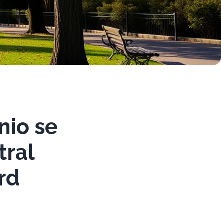
nio se
tral
rd