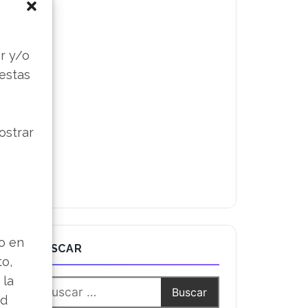
s
r y/o
 estas
ostrar
lo en
BUSCAR
to,
 la
ad