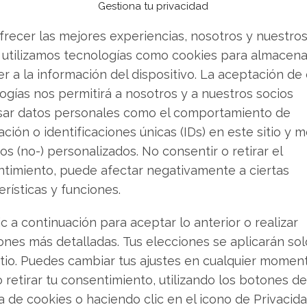
Gestiona tu privacidad
so del 38%.
frecer las mejores experiencias, nosotros y nuestro
omo la tabla de salvación a medio plazo. BYD
 utilizamos tecnologías como cookies para almacena
serie de baterías de estado sólido en 2027 y
r a la información del dispositivo. La aceptación de
0. Las nuevas celdas prometen autonomías
ogías nos permitirá a nosotros y a nuestros socios
recarga del 80% en apenas diez minutos. El jefe
sar datos personales como el comportamiento de
sarrollo está en una fase crítica. Primero se
ción o identificaciones únicas (IDs) en este sitio y m
g, y desde 2030 se extenderán a unos 40.000
os (no-) personalizados. No consentir o retirar el
 SAIC Motor y Changan también han fijado 2027
timiento, puede afectar negativamente a ciertas
arrera es contrarreloj.
erísticas y funciones.
e un factor más mundano: la capacidad de BYD
ic a continuación para aceptar lo anterior o realizar
 el negocio exterior gana tracción. El grupo
ones más detalladas. Tus elecciones se aplicarán so
 en la expansión internacional, lo que comprime
itio. Puedes cambiar tus ajustes en cualquier momen
esa ofensiva se diluyan, la acción seguirá
o retirar tu consentimiento, utilizando los botones de
ón y de la evolución del precio del yuan. El
ca de cookies o haciendo clic en el icono de Privacid