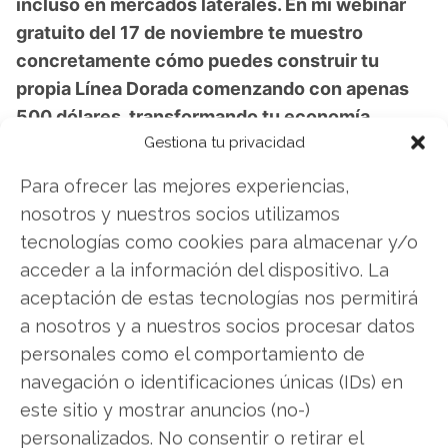
incluso en mercados laterales. En mi webinar
gratuito del 17 de noviembre te muestro
concretamente cómo puedes construir tu
propia Línea Dorada comenzando con apenas
500 dólares, transformando tu economía
Gestiona tu privacidad
mediante una fuente de ingresos
complementarios que funciona mientras
Para ofrecer las mejores experiencias,
duermes. Descubrirás por qué cada minuto sin
nosotros y nuestros socios utilizamos
aplicar esta estrategia representa dinero
tecnologías como cookies para almacenar y/o
dejado sobre la mesa, y cómo los inversores
acceder a la información del dispositivo. La
inteligentes generan rentabilidad sostenida
aceptación de estas tecnologías nos permitirá
independientemente del ciclo económico.
a nosotros y a nuestros socios procesar datos
Acceso al webinar: Cómo construir tu Línea
personales como el comportamiento de
Dorada
navegación o identificaciones únicas (IDs) en
este sitio y mostrar anuncios (no-)
personalizados. No consentir o retirar el