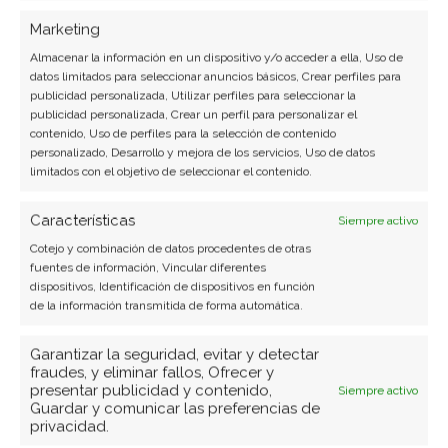
Marketing
SOBRE EL AUTOR
Miguel Ángel Torres Díaz
Almacenar la información en un dispositivo y/o acceder a ella, Uso de
datos limitados para seleccionar anuncios básicos, Crear perfiles para
publicidad personalizada, Utilizar perfiles para seleccionar la
Periodista de tecnología especializado en
publicidad personalizada, Crear un perfil para personalizar el
videojuegos, realidad virtual y tendencias de
contenido, Uso de perfiles para la selección de contenido
consumo digital. Más de 10 años cubriendo la
personalizado, Desarrollo y mejora de los servicios, Uso de datos
industria tecnológica española.
limitados con el objetivo de seleccionar el contenido.
Ver todos los artículos →
Características
Siempre activo
Cotejo y combinación de datos procedentes de otras
fuentes de información, Vincular diferentes
dispositivos, Identificación de dispositivos en función
de la información transmitida de forma automática.
Garantizar la seguridad, evitar y detectar
fraudes, y eliminar fallos, Ofrecer y
presentar publicidad y contenido,
Siempre activo
Guardar y comunicar las preferencias de
privacidad.