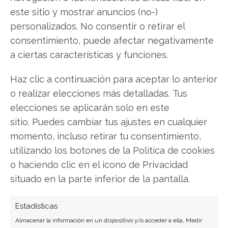
este sitio y mostrar anuncios (no-)
personalizados. No consentir o retirar el
consentimiento, puede afectar negativamente
a ciertas características y funciones.
SOBRE EL AUTOR
Laura Fernández Silva
Haz clic a continuación para aceptar lo anterior
o realizar elecciones más detalladas. Tus
Analista tecnológica enfocada en innovación digital,
comercio electrónico y aplicaciones móviles.
elecciones se aplicarán solo en este
Colaboradora habitual en medios especializados
sitio. Puedes cambiar tus ajustes en cualquier
del sector tech.
momento, incluso retirar tu consentimiento,
utilizando los botones de la Política de cookies
Ver todos los artículos →
o haciendo clic en el icono de Privacidad
situado en la parte inferior de la pantalla.
Estadísticas
Almacenar la información en un dispositivo y/o acceder a ella, Medir