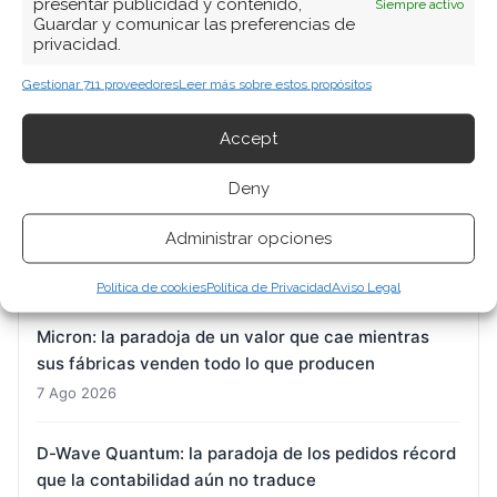
presentar publicidad y contenido,
Siempre activo
ARTÍCULOS RECIENTES
Guardar y comunicar las preferencias de
privacidad.
Nvidia: la doble cara de una acción cerca de sus
Gestionar 711 proveedores
Leer más sobre estos propósitos
máximos, entre la apuesta por SSI y las dudas sobre
la demanda real
Accept
7 Ago 2026
Deny
Del hardware a la trinchera digital: el mercado
Administrar opciones
busca refugio
7 Ago 2026
Política de cookies
Política de Privacidad
Aviso Legal
Micron: la paradoja de un valor que cae mientras
sus fábricas venden todo lo que producen
7 Ago 2026
D-Wave Quantum: la paradoja de los pedidos récord
que la contabilidad aún no traduce