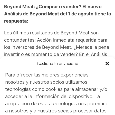
Beyond Meat: ¿Comprar o vender? El nuevo
Análisis de Beyond Meat del 1 de agosto tiene la
respuesta:
Los últimos resultados de Beyond Meat son
contundentes: Acción inmediata requerida para
los inversores de Beyond Meat. ¿Merece la pena
invertir o es momento de vender? En el Análisis
gratuito actual del 1 de agosto descubrirá
Gestiona tu privacidad
exactamente qué hacer.
Para ofrecer las mejores experiencias,
Beyond Meat: ¿Comprar o vender?
¡Lee más
nosotros y nuestros socios utilizamos
aquí!
tecnologías como cookies para almacenar y/o
acceder a la información del dispositivo. La
aceptación de estas tecnologías nos permitirá
a nosotros y a nuestros socios procesar datos
Beyond Meat