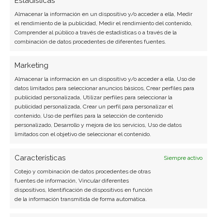
Estadísticas
SOBRE EL AUTOR
Almacenar la información en un dispositivo y/o acceder a ella, Medir
Laura Fernández Silva
el rendimiento de la publicidad, Medir el rendimiento del contenido,
Comprender al público a través de estadísticas o a través de la
Analista tecnológica enfocada en innovación digital,
combinación de datos procedentes de diferentes fuentes.
comercio electrónico y aplicaciones móviles.
Colaboradora habitual en medios especializados
Marketing
del sector tech.
Almacenar la información en un dispositivo y/o acceder a ella, Uso de
datos limitados para seleccionar anuncios básicos, Crear perfiles para
Ver todos los artículos →
publicidad personalizada, Utilizar perfiles para seleccionar la
publicidad personalizada, Crear un perfil para personalizar el
contenido, Uso de perfiles para la selección de contenido
personalizado, Desarrollo y mejora de los servicios, Uso de datos
limitados con el objetivo de seleccionar el contenido.
Características
Siempre activo
Cotejo y combinación de datos procedentes de otras
fuentes de información, Vincular diferentes
dispositivos, Identificación de dispositivos en función
de la información transmitida de forma automática.