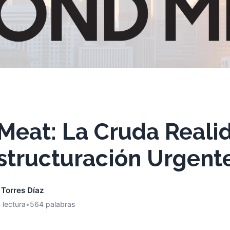
Meat: La Cruda Reali
structuración Urgent
 Torres Díaz
 lectura
•
564 palabras