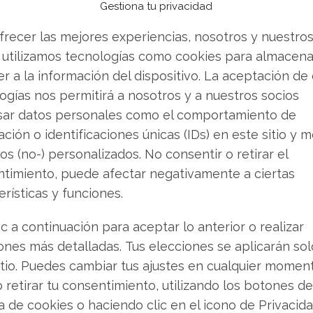
embre debe dar su aprobación final al proceso.
Gestiona tu privacidad
frecer las mejores experiencias, nosotros y nuestro
ner o vender? Descarga gratuita de tu análisis
 utilizamos tecnologías como cookies para almacena
e andabas buscando.
r a la información del dispositivo. La aceptación de
 la empresa se vería forzada a atender las
ogías nos permitirá a nosotros y a nuestros socios
, una opción inviable dada su actual situación
sar datos personales como el comportamiento de
ción o identificaciones únicas (IDs) en este sitio y m
os (no-) personalizados. No consentir o retirar el
timiento, puede afectar negativamente a ciertas
una Crisis Profunda
erísticas y funciones.
 jarro de agua fría para los inversores,
ic a continuación para aceptar lo anterior o realizar
ocio:
ones más detalladas. Tus elecciones se aplicarán so
e se situaron en 70,2 millones de dólares.
itio. Puedes cambiar tus ajustes en cualquier momen
, superior a los 0,40 dólares que esperaba el
o retirar tu consentimiento, utilizando los botones de
ca de cookies o haciendo clic en el icono de Privacid