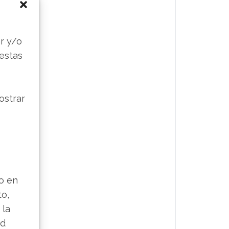
s
r y/o
 estas
ostrar
lo en
to,
 la
ad