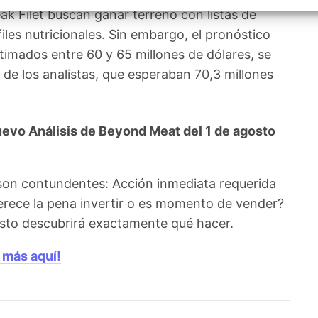
izar la seguridad, evitar y detectar fraudes, y eliminar
k Filet buscan ganar terreno con listas de
, Ofrecer y presentar publicidad y contenido, Guardar y
Siempr
car las preferencias de privacidad.
iles nutricionales. Sin embargo, el pronóstico
stimados entre 60 y 65 millones de dólares, se
 de los analistas, que esperaban 70,3 millones
evo Análisis de Beyond Meat del 1 de agosto
son contundentes: Acción inmediata requerida
erece la pena invertir o es momento de vender?
agosto descubrirá exactamente qué hacer.
 más aquí!