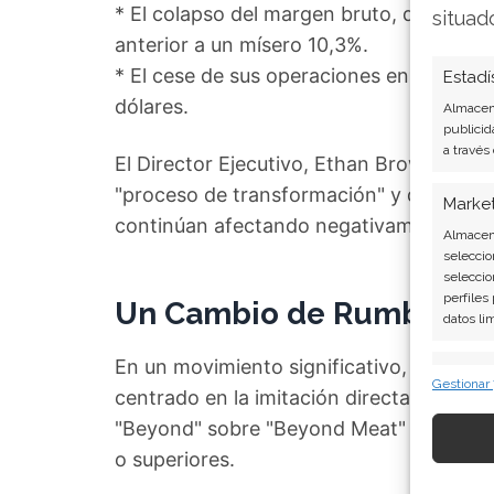
* El colapso del margen bruto, que pasó
situad
anterior a un mísero 10,3%.
* El cese de sus operaciones en China, c
Estadí
dólares.
Almacena
publicid
a través
El Director Ejecutivo, Ethan Brown, adm
"proceso de transformación" y que los "v
Marke
continúan afectando negativamente a s
Almacena
seleccio
seleccio
perfiles
Un Cambio de Rumbo Estr
datos li
En un movimiento significativo, Beyond
Caract
Gestionar
centrado en la imitación directa de la ca
Cotejo y
"Beyond" sobre "Beyond Meat" y tiene c
Vincular
informac
o superiores.