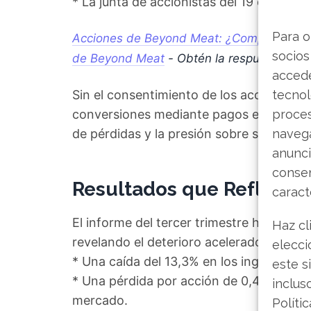
* La junta de accionistas del 19 de novi
Para o
Acciones de Beyond Meat: ¿Comprar, mante
socios
de Beyond Meat
- Obtén la respuesta qu
accede
Sin el consentimiento de los accionistas,
tecnol
conversiones mediante pagos en efectivo
proce
de pérdidas y la presión sobre su caja.
navega
anunci
consen
Resultados que Reflejan 
caract
El informe del tercer trimestre ha sido un
Haz cl
revelando el deterioro acelerado del neg
elecci
* Una caída del 13,3% en los ingresos, qu
este s
* Una pérdida por acción de 0,47 dólares
inclus
mercado.
Políti