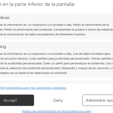
 de un 17,7% en el mismo periodo del año
o en la parte inferior de la pantalla.
on unos costes asociados de 1,7 millones de
sticas
r la información en un dispositivo y/o acceder a ella, Medir el rendimiento de la
ad, Medir el rendimiento del contenido, Comprender al público a través de estadísti
 de la combinación de datos procedentes de diferentes fuentes.
itió que la compañía sigue inmersa en un
ientos en contra de toda la categoría"
ting
us operaciones.
r la información en un dispositivo y/o acceder a ella, Uso de datos limitados para
nar anuncios básicos, Crear perfiles para publicidad personalizada, Utilizar perfiles 
nar la publicidad personalizada, Crear un perfil para personalizar el contenido, Uso 
 para la selección de contenido personalizado, Desarrollo y mejora de los servicios, 
atégico Radical
mitados con el objetivo de seleccionar el contenido.
 Meat está abandonando su enfoque inicial
erísticas
Siempr
 709 proveedores
Leer más sobre estos propósitos
rne. La nueva hoja de ruta prioriza la marca
 combinación de datos procedentes de otras fuentes de información,
omo objetivo alcanzar márgenes brutos del 30%
 diferentes dispositivos, Identificación de dispositivos en función de la
Accept
Deny
Administrar op
ión transmitida de forma automática.
Política de cookies
Política de Privacidad
Aviso Legal