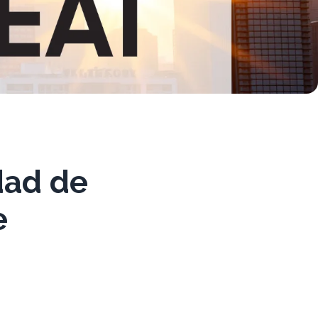
dad de
e