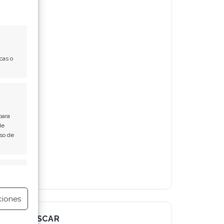
cas o
para
de
Uso de
e activo
ciones
BUSCAR