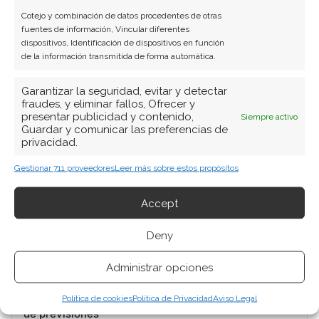
Cotejo y combinación de datos procedentes de otras
fuentes de información, Vincular diferentes
dispositivos, Identificación de dispositivos en función
de la información transmitida de forma automática.
Garantizar la seguridad, evitar y detectar
fraudes, y eliminar fallos, Ofrecer y
presentar publicidad y contenido,
Siempre activo
Guardar y comunicar las preferencias de
BUSCAR
privacidad.
Gestionar 711 proveedores
Leer más sobre estos propósitos
Accept
Deny
ARTÍCULOS RECIENTES
Administrar opciones
DroneShield: la gran banca irrumpe en el
accionariado mientras el mercado digiere el recorte
Política de cookies
Política de Privacidad
Aviso Legal
de previsiones