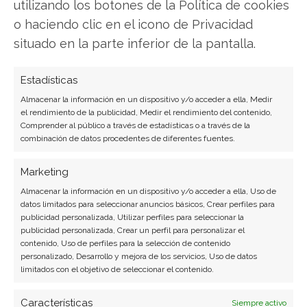
utilizando los botones de la Política de cookies
SOBRE EL AUTOR
o haciendo clic en el icono de Privacidad
Javier Martínez González
situado en la parte inferior de la pantalla.
Ingeniero de software convertido en escritor
tecnológico. Analiza las últimas tendencias en
Estadísticas
hardware, software empresarial y computación en
Almacenar la información en un dispositivo y/o acceder a ella, Medir
la nube.
el rendimiento de la publicidad, Medir el rendimiento del contenido,
Comprender al público a través de estadísticas o a través de la
Ver todos los artículos →
combinación de datos procedentes de diferentes fuentes.
Marketing
Almacenar la información en un dispositivo y/o acceder a ella, Uso de
datos limitados para seleccionar anuncios básicos, Crear perfiles para
publicidad personalizada, Utilizar perfiles para seleccionar la
publicidad personalizada, Crear un perfil para personalizar el
contenido, Uso de perfiles para la selección de contenido
personalizado, Desarrollo y mejora de los servicios, Uso de datos
limitados con el objetivo de seleccionar el contenido.
Características
Siempre activo