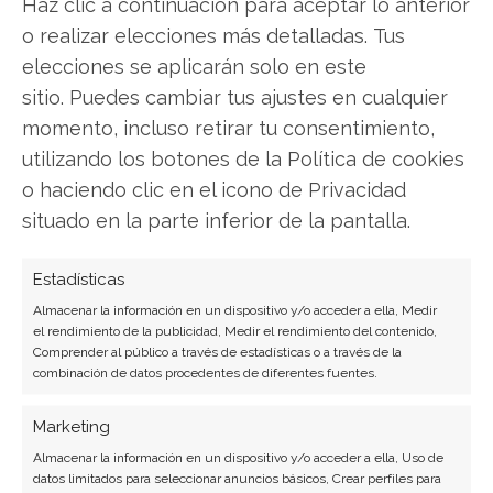
Haz clic a continuación para aceptar lo anterior
Analista tecnológica enfocada en innovación digital,
o realizar elecciones más detalladas. Tus
comercio electrónico y aplicaciones móviles.
Colaboradora habitual en medios especializados
elecciones se aplicarán solo en este
del sector tech.
sitio. Puedes cambiar tus ajustes en cualquier
momento, incluso retirar tu consentimiento,
Ver todos los artículos →
utilizando los botones de la Política de cookies
o haciendo clic en el icono de Privacidad
situado en la parte inferior de la pantalla.
Estadísticas
Almacenar la información en un dispositivo y/o acceder a ella, Medir
el rendimiento de la publicidad, Medir el rendimiento del contenido,
Comprender al público a través de estadísticas o a través de la
combinación de datos procedentes de diferentes fuentes.
Marketing
Almacenar la información en un dispositivo y/o acceder a ella, Uso de
datos limitados para seleccionar anuncios básicos, Crear perfiles para