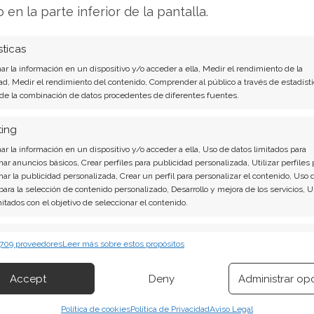
o en la parte inferior de la pantalla.
ión, la dirección mantiene su compromiso con los
videndos. Un claro ejemplo es el pago de un
sticas
 acción, con fecha de pago establecida para el
r la información en un dispositivo y/o acceder a ella, Medir el rendimiento de la
ad, Medir el rendimiento del contenido, Comprender al público a través de estadísti
 de la combinación de datos procedentes de diferentes fuentes.
? El nuevo Análisis de Abbott Laboratories del
ting
r la información en un dispositivo y/o acceder a ella, Uso de datos limitados para
atories son contundentes: Acción inmediata
nar anuncios básicos, Crear perfiles para publicidad personalizada, Utilizar perfiles 
nar la publicidad personalizada, Crear un perfil para personalizar el contenido, Uso 
Laboratories. ¿Merece la pena invertir o es
 para la selección de contenido personalizado, Desarrollo y mejora de los servicios, 
to actual del 8 de agosto descubrirá
mitados con el objetivo de seleccionar el contenido.
erísticas
Siempr
 709 proveedores
Leer más sobre estos propósitos
er?
¡Lee más aquí!
 combinación de datos procedentes de otras fuentes de información,
 diferentes dispositivos, Identificación de dispositivos en función de la
Accept
Deny
Administrar op
ión transmitida de forma automática.
Política de cookies
Política de Privacidad
Aviso Legal