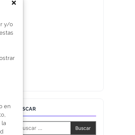
s
r y/o
 estas
ostrar
lo en
BUSCAR
to,
 la
ad