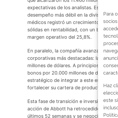
que alcanzaron los 11.460 millones de dó
expectativas de los analistas. Este resul
Para o
desempeño más débil en la división de nu
socios
médicos registró un crecimiento de dos d
accede
sólidas en rentabilidad, con un beneficio
tecnol
margen operativo del 25,8%.
proce
En paralelo, la compañía avanza en la f
navega
corporativas más destacadas: la adquisi
anunci
millones de dólares. A principios de mar
consen
bonos por 20.000 millones de dólares, un
caract
estratégico de integrar a este especialis
Haz cl
fortalecer su cartera de productos de di
elecci
este s
Esta fase de transición e inversión se re
inclus
acción de Abbott ha retrocedido aprox
Políti
últimos 52 semanas y se negocia cerca d