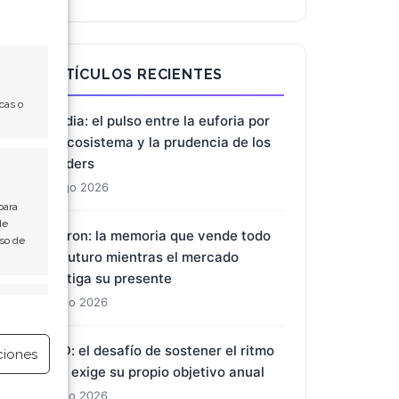
ARTÍCULOS RECIENTES
cas o
Nvidia: el pulso entre la euforia por
el ecosistema y la prudencia de los
insiders
8 Ago 2026
para
de
Micron: la memoria que vende todo
Uso de
su futuro mientras el mercado
castiga su presente
e activo
7 Ago 2026
BYD: el desafío de sostener el ritmo
ciones
que exige su propio objetivo anual
7 Ago 2026