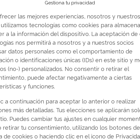
lares, se situaron ligeramente por debajo de las
Gestiona tu privacidad
tado se explica principalmente por un
frecer las mejores experiencias, nosotros y nuestro
trición. No obstante, el área de dispositivos
 utilizamos tecnologías como cookies para almacena
ígitos. Además, la empresa ofreció cifras
r a la información del dispositivo. La aceptación de
 ajustado por acción de 1,50 dólares y un
ogías nos permitirá a nosotros y a nuestros socios
sar datos personales como el comportamiento de
inanciación de una de sus operaciones
ción o identificaciones únicas (IDs) en este sitio y m
ción de Exact Sciences por un valor de 21.000
os (no-) personalizados. No consentir o retirar el
zo, Abbott colocó con éxito una emisión de
timiento, puede afectar negativamente a ciertas
a de las mayores en su historia. El objetivo
erísticas y funciones.
ta en diagnóstico oncológico es ampliar y
ic a continuación para aceptar lo anterior o realizar
agnóstico a largo plazo.
ones más detalladas. Tus elecciones se aplicarán so
itio. Puedes cambiar tus ajustes en cualquier momen
fleja en el comportamiento de su cotización. La
o retirar tu consentimiento, utilizando los botones de
imadamente un 25% desde su máximo de los
ca de cookies o haciendo clic en el icono de Privacid
e su mínimo anual. A pesar de la considerable