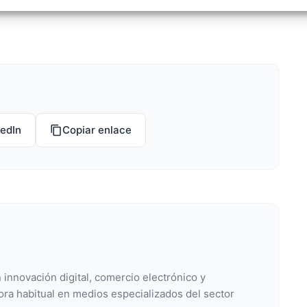
izar la seguridad, evitar y detectar fraudes, y eliminar
, Ofrecer y presentar publicidad y contenido, Guardar y
Siempr
car las preferencias de privacidad.
kedIn
Copiar enlace
 innovación digital, comercio electrónico y
ora habitual en medios especializados del sector