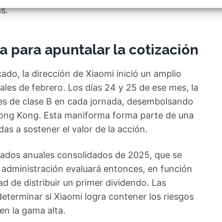
izar la seguridad, evitar y detectar fraudes, y eliminar
s.
, Ofrecer y presentar publicidad y contenido, Guardar y
Siempr
car las preferencias de privacidad.
para apuntalar la cotización
do, la dirección de Xiaomi inició un amplio
les de febrero. Los días 24 y 25 de ese mes, la
nes de clase B en cada jornada, desembolsando
 Hong Kong. Esta maniforma forma parte de una
das a sostener el valor de la acción.
ltados anuales consolidados de 2025, que se
e administración evaluará entonces, en función
dad de distribuir un primer dividendo. Las
eterminar si Xiaomi logra contener los riesgos
 en la gama alta.