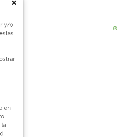
s
r y/o
 estas
ostrar
lo en
to,
 la
ad