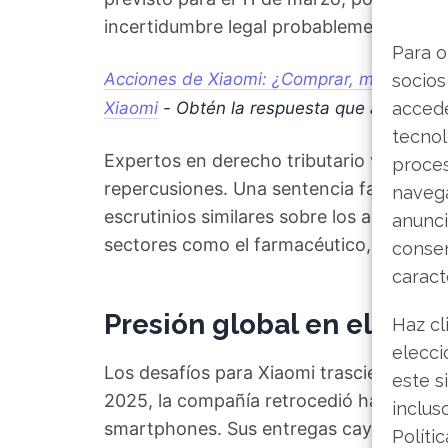
incertidumbre legal probablemente disu
Para o
Acciones de Xiaomi: ¿Comprar, mantener o 
socios
Xiaomi
- Obtén la respuesta que andabas
accede
tecnol
Expertos en derecho tributario ven est
proce
repercusiones. Una sentencia favorable a
navega
escrutinios similares sobre los acuerdos
anunci
sectores como el farmacéutico, automot
consen
caract
Presión global en el nego
Haz cl
elecci
Los desafíos para Xiaomi trascienden las 
este s
2025, la compañía retrocedió hasta la te
inclus
smartphones. Sus entregas cayeron un 1
Políti