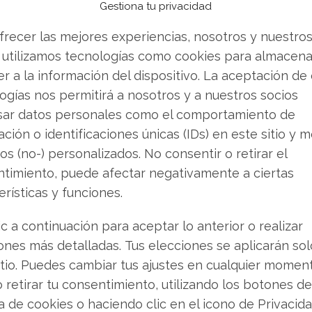
Gestiona tu privacidad
ade tanto a consumidores como a distribuidores.
frecer las mejores experiencias, nosotros y nuestro
vender? Descarga gratuita de tu análisis de
 utilizamos tecnologías como cookies para almacena
 buscando.
r a la información del dispositivo. La aceptación de
ogías nos permitirá a nosotros y a nuestros socios
e caso como un precedente con amplias
sar datos personales como el comportamiento de
 las autoridades indias podría impulsar
ción o identificaciones únicas (IDs) en este sitio y m
 de licencia de empresas importadoras en
os (no-) personalizados. No consentir o retirar el
riz y de manufactura.
timiento, puede afectar negativamente a ciertas
erísticas y funciones.
cio principal
ic a continuación para aceptar lo anterior o realizar
ones más detalladas. Tus elecciones se aplicarán so
fronteras indias. En el cuarto trimestre de
itio. Puedes cambiar tus ajustes en cualquier momen
rcera posición mundial en envíos de
o retirar tu consentimiento, utilizando los botones de
1,4%, hasta aproximadamente 37,8 millones de
ca de cookies o haciendo clic en el icono de Privacid