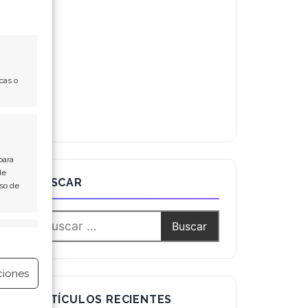
cas o
para
de
Uso de
BUSCAR
e activo
ciones