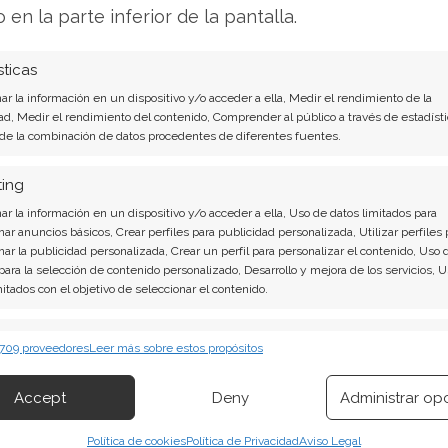
e situó en torno al 11%. La consultora IDC
o en la parte inferior de la pantalla.
mercado del 12,9%, agravada por la escasez de
con especial dureza a Xiaomi dada su
sticas
nsible al precio.
r la información en un dispositivo y/o acceder a ella, Medir el rendimiento de la
ad, Medir el rendimiento del contenido, Comprender al público a través de estadísti
 de la combinación de datos procedentes de diferentes fuentes.
 en el MWC 2026 con el Xiaomi 17 Ultra (desde
(1.999 EUR), busca diversificar su portafolio.
ting
ositivos premium para compensar la erosión en
r la información en un dispositivo y/o acceder a ella, Uso de datos limitados para
incógnita.
nar anuncios básicos, Crear perfiles para publicidad personalizada, Utilizar perfiles 
nar la publicidad personalizada, Crear un perfil para personalizar el contenido, Uso 
 para la selección de contenido personalizado, Desarrollo y mejora de los servicios, 
mitados con el objetivo de seleccionar el contenido.
ión de vehículos eléctricos
erísticas
Siempr
 709 proveedores
Leer más sobre estos propósitos
iles, el segmento de vehículos eléctricos (EV)
 combinación de datos procedentes de otras fuentes de información,
reportó su primer beneficio operativo en el tercer
 diferentes dispositivos, Identificación de dispositivos en función de la
Accept
Deny
Administrar op
ión transmitida de forma automática.
nes de yuanes. A lo largo de todo el año, las
s. Para 2026, la compañía se ha marcado el
Política de cookies
Política de Privacidad
Aviso Legal