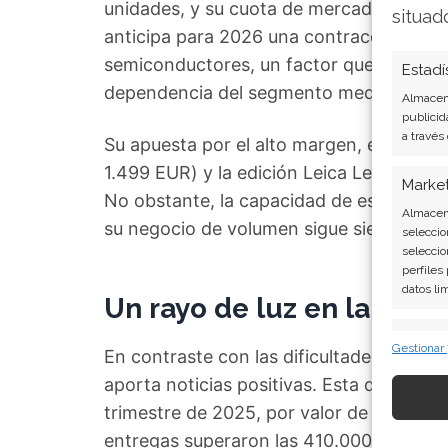
unidades, y su cuota de mercado global s
situad
anticipa para 2026 una contracción del 
semiconductores, un factor que golpea 
Estadí
dependencia del segmento medio, muy se
Almacena
publicid
a través
Su apuesta por el alto margen, exhibida
1.499 EUR) y la edición Leica Leitzphone 
Marke
No obstante, la capacidad de estos disp
Almacena
su negocio de volumen sigue siendo una 
seleccio
seleccio
perfiles
datos li
Un rayo de luz en la divis
Caract
Gestionar
En contraste con las dificultades en móv
Cotejo y
aporta noticias positivas. Esta división 
Vincular
informac
trimestre de 2025, por valor de 700 millo
entregas superaron las 410.000 unidade