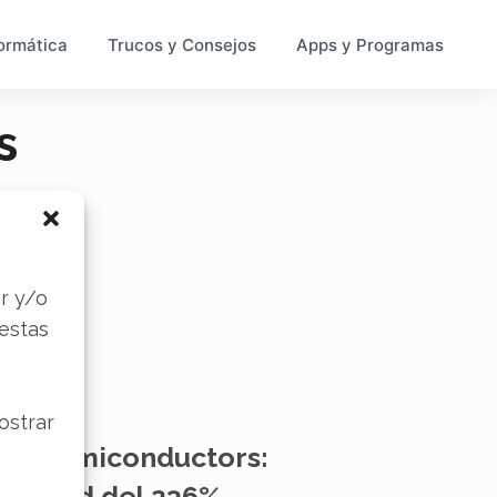
ormática
Trucos y Consejos
Apps y Programas
s
s
r y/o
 estas
ostrar
ers Semiconductors: