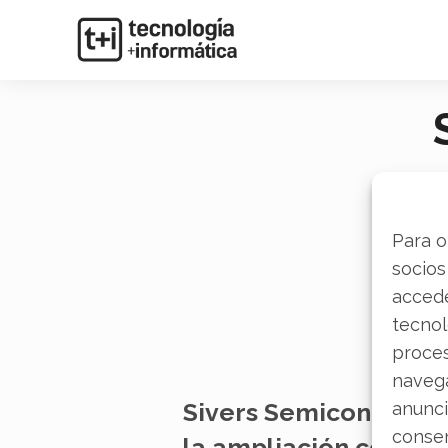
Para o
socios
accede
tecnol
proce
navega
anunci
Sivers Semiconductor
consen