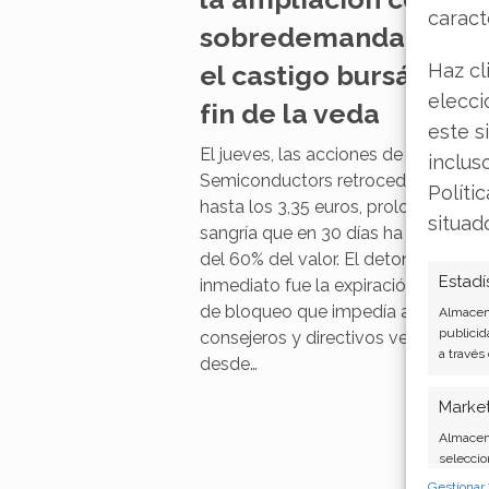
la ampliación con
caract
sobredemanda no evi
Haz cl
el castigo bursátil tra
elecci
fin de la veda
este s
inclus
El jueves, las acciones de Sivers
Políti
Semiconductors retrocedieron un 5
hasta los 3,35 euros, prolongando u
situad
sangría que en 30 días ha borrado 
del 60% del valor. El detonante
Estadí
inmediato fue la expiración de la cl
Almacena
de bloqueo que impedía a varios
publicid
consejeros y directivos vender sus t
a través
desde…
Marke
Almacena
seleccio
seleccio
Gestionar