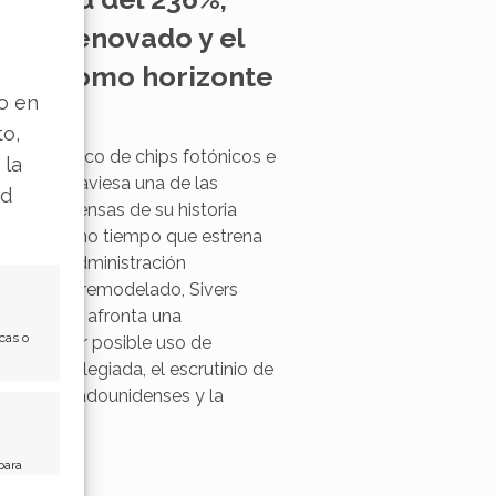
atilidad del 236%,
sejo renovado y el
daq como horizonte
lo en
ierto
to,
 la
ricante sueco de chips fotónicos e
ad
bricos atraviesa una de las
s más densas de su historia
te. Al mismo tiempo que estrena
sejo de administración
ndamente remodelado, Sivers
onductors afronta una
cas o
igación por posible uso de
ación privilegiada, el escrutinio de
fetes estadounidenses y la
n…
para
de