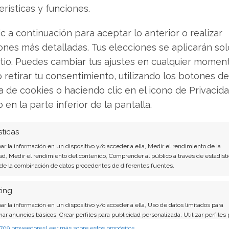
borra 12 millones de
vol
erísticas y funciones.
ta
deuda de su balance
con
ic a continuación para aceptar lo anterior o realizar
s el
con un canje que
Nas
ones más detalladas. Tus elecciones se aplicarán so
dispara la acción un 18%
inc
itio. Puedes cambiar tus ajustes en cualquier momen
o retirar tu consentimiento, utilizando los botones de
El viernes pasado, la cotización de Sivers
El fab
ca de cookies o haciendo clic en el icono de Privacid
,47%
Semiconductors rebotó con fuerza: un
inalám
na
avance del 18,34% hasta los 5,20 euros.
semana
o en la parte inferior de la pantalla.
más
Detrás del salto está la eliminación de un
recien
pasivo de doce millones de dólares que
un con
sticas
áusula
el prestamista Bootstrap Europe ha
profu
r la información en un dispositivo y/o acceder a ella, Medir el rendimiento de la
convertido íntegramente en capital. La
Semic
ad, Medir el rendimiento del contenido, Comprender al público a través de estadísti
ítulos
operación forma parte de una
invest
 de la combinación de datos procedentes de diferentes fuentes.
refinanciación…
inform
dos bu
ting
presió
r la información en un dispositivo y/o acceder a ella, Uso de datos limitados para
nar anuncios básicos, Crear perfiles para publicidad personalizada, Utilizar perfiles 
nar la publicidad personalizada, Crear un perfil para personalizar el contenido, Uso 
 709 proveedores
Leer más sobre estos propósitos