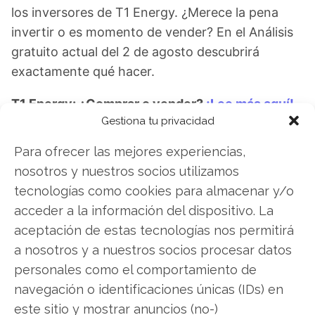
los inversores de T1 Energy. ¿Merece la pena
invertir o es momento de vender? En el Análisis
gratuito actual del 2 de agosto descubrirá
exactamente qué hacer.
T1 Energy: ¿Comprar o vender?
¡Lee más aquí!
Gestiona tu privacidad
Para ofrecer las mejores experiencias,
T1 Energy
nosotros y nuestros socios utilizamos
tecnologías como cookies para almacenar y/o
acceder a la información del dispositivo. La
Compartir este artículo
aceptación de estas tecnologías nos permitirá
a nosotros y a nuestros socios procesar datos
Twitter
personales como el comportamiento de
navegación o identificaciones únicas (IDs) en
Facebook
este sitio y mostrar anuncios (no-)