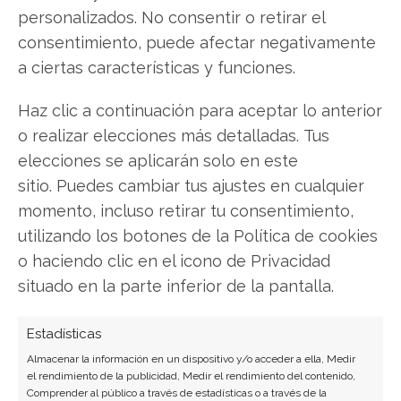
personalizados. No consentir o retirar el
LinkedIn
consentimiento, puede afectar negativamente
a ciertas características y funciones.
Copiar enlace
Haz clic a continuación para aceptar lo anterior
o realizar elecciones más detalladas. Tus
elecciones se aplicarán solo en este
sitio. Puedes cambiar tus ajustes en cualquier
momento, incluso retirar tu consentimiento,
SOBRE EL AUTOR
utilizando los botones de la Política de cookies
Laura Fernández Silva
o haciendo clic en el icono de Privacidad
situado en la parte inferior de la pantalla.
Analista tecnológica enfocada en innovación digital,
comercio electrónico y aplicaciones móviles.
Estadísticas
Colaboradora habitual en medios especializados
del sector tech.
Almacenar la información en un dispositivo y/o acceder a ella, Medir
el rendimiento de la publicidad, Medir el rendimiento del contenido,
Ver todos los artículos →
Comprender al público a través de estadísticas o a través de la