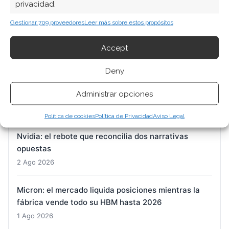
privacidad.
BioNTech: la caja de 16.800 millones frente a un
Gestionar 709 proveedores
Leer más sobre estos propósitos
mercado que valora la oncología en cero
2 Ago 2026
Accept
El MSCI World ETF cierra una semana de doble filo:
Deny
la Fed agita los cimientos y la nube tecnológica
Administrar opciones
sostiene el índice
2 Ago 2026
Política de cookies
Política de Privacidad
Aviso Legal
Nvidia: el rebote que reconcilia dos narrativas
opuestas
2 Ago 2026
Micron: el mercado liquida posiciones mientras la
fábrica vende todo su HBM hasta 2026
1 Ago 2026