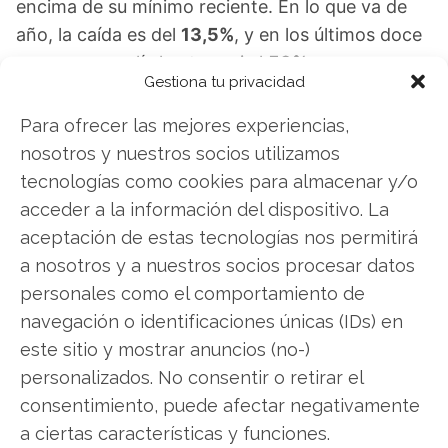
encima de su mínimo reciente. En lo que va de
año, la caída es del
13,5%
, y en los últimos doce
meses se amplía hasta casi el
59%
.
Gestiona tu privacidad
Esta evolución contrasta con el activo
Para ofrecer las mejores experiencias,
subyacente: desde el máximo de octubre de
nosotros y nuestros socios utilizamos
2025, la acción de Strategy ha perdido más del
tecnologías como cookies para almacenar y/o
62%, mientras que Bitcoin solo retrocedió un
acceder a la información del dispositivo. La
27% en el mismo periodo. El apalancamiento
aceptación de estas tecnologías nos permitirá
alcista se ha convertido en una palanca
a nosotros y a nuestros socios procesar datos
desproporcionada a la baja.
personales como el comportamiento de
navegación o identificaciones únicas (IDs) en
Conclusión: Un Perfil de Riesgo en
este sitio y mostrar anuncios (no-)
Transformación
personalizados. No consentir o retirar el
consentimiento, puede afectar negativamente
El modelo se enfrenta a una prueba de estrés.
a ciertas características y funciones.