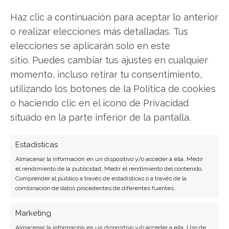
Sin una prima sostenida de la acción sobre su
valor neto, el mecanismo deja de crear valor.
Haz clic a continuación para aceptar lo anterior
Cualquier nueva compra de Bitcoin financiada
o realizar elecciones más detalladas. Tus
con emisiones se volvería dilutiva para los
elecciones se aplicarán solo en este
accionistas actuales, incluso en un escenario de
sitio. Puedes cambiar tus ajustes en cualquier
recuperación del precio de la criptomoneda.
momento, incluso retirar tu consentimiento,
utilizando los botones de la Política de cookies
Esto altera fundamentalmente la propuesta de
o haciendo clic en el icono de Privacidad
valor para el inversor. Ya no se trata
situado en la parte inferior de la pantalla.
principalmente de una apuesta pura y
apalancada al precio de Bitcoin, sino de la
Estadísticas
exposición a un vehículo altamente endeudado y
Almacenar la información en un dispositivo y/o acceder a ella, Medir
con una dependencia extrema de la financiación
el rendimiento de la publicidad, Medir el rendimiento del contenido,
Comprender al público a través de estadísticas o a través de la
externa. La capacidad de Strategy para
combinación de datos procedentes de diferentes fuentes.
mantener su política de acumulación agresiva
dependerá, en última instancia, de que el
Marketing
mercado vuelva a estar dispuesto a pagar una
Almacenar la información en un dispositivo y/o acceder a ella, Uso de