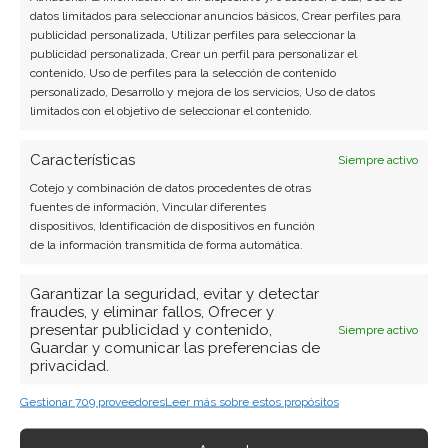
datos limitados para seleccionar anuncios básicos, Crear perfiles para
prima sustancial por su estructura.
publicidad personalizada, Utilizar perfiles para seleccionar la
publicidad personalizada, Crear un perfil para personalizar el
contenido, Uso de perfiles para la selección de contenido
Strategy: ¿Comprar o vender? El nuevo Análisis
personalizado, Desarrollo y mejora de los servicios, Uso de datos
de Strategy del 7 de agosto tiene la respuesta:
limitados con el objetivo de seleccionar el contenido.
Los últimos resultados de Strategy son
Características
Siempre activo
contundentes: Acción inmediata requerida para
Cotejo y combinación de datos procedentes de otras
los inversores de Strategy. ¿Merece la pena
fuentes de información, Vincular diferentes
dispositivos, Identificación de dispositivos en función
invertir o es momento de vender? En el Análisis
de la información transmitida de forma automática.
gratuito actual del 7 de agosto descubrirá
exactamente qué hacer.
Garantizar la seguridad, evitar y detectar
fraudes, y eliminar fallos, Ofrecer y
presentar publicidad y contenido,
Siempre activo
Strategy: ¿Comprar o vender?
¡Lee más aquí!
Guardar y comunicar las preferencias de
privacidad.
Gestionar 709 proveedores
Leer más sobre estos propósitos
Strategy