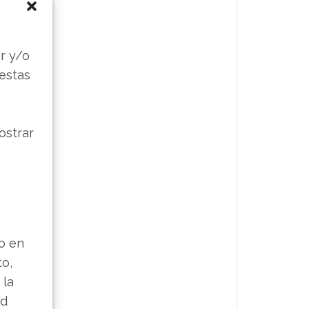
s
r y/o
 estas
ostrar
lo en
to,
 la
ad