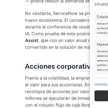
— podría reducir la demanda de las licenc
situad
No obstante, ServiceNow se presenta a 
Estadí
nuevo ecosistema. El consejero delegado
Almacena
durante la conferencia de resultados co
publicid
IA. Como prueba de este posicionamient
a través
Assist
, que con un valor anual de contra
Marke
convertido en la solución de más rápido 
Almacena
seleccio
seleccio
Acciones corporativas: r
perfiles
datos li
Frente a la volatilidad, la empresa ha 
Caract
el valor para sus accionistas. En enero,
Gestionar
Cotejo y
recompra de acciones por valor de 5.000
Vincular
millones se ejecutarán de inmediato med
informac
con el robusto flujo de caja libre generad