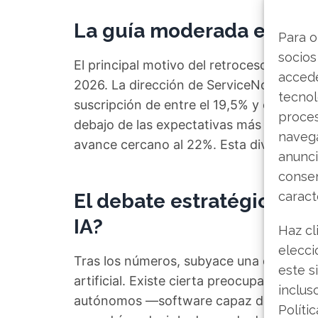
La guía moderada enfrió
Para o
socios
El principal motivo del retroceso bursáti
accede
2026. La dirección de ServiceNow antici
tecnol
suscripción de entre el 19,5% y el 20%. 
proce
debajo de las expectativas más optimist
navega
avance cercano al 22%. Esta divergencia 
anunci
consen
caract
El debate estratégico: ¿
IA?
Haz cl
elecci
Tras los números, subyace una discusión 
este s
artificial. Existe cierta preocupación en
inclus
autónomos —software capaz de gestiona
Políti