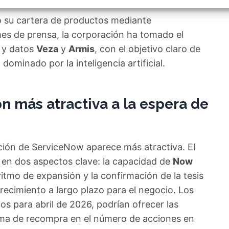
izar la seguridad, evitar y detectar fraudes, y eliminar
, Ofrecer y presentar publicidad y contenido, Guardar y
Siempr
o su cartera de productos mediante
car las preferencias de privacidad.
mes de prensa, la corporación ha tomado el
d y datos
Veza
y
Armis
, con el objetivo claro de
ominado por la inteligencia artificial.
n más atractiva a la espera de
acción de ServiceNow aparece más atractiva. El
a en dos aspectos clave: la capacidad de
Now
itmo de expansión y la confirmación de la tesis
recimiento a largo plazo para el negocio. Los
os para abril de 2026, podrían ofrecer las
ama de recompra en el número de acciones en