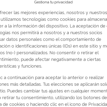
Gestiona tu privacidad
 el entusiasmo
frecer las mejores experiencias, nosotros y nuestro
 utilizamos tecnologías como cookies para almacena
l se encuentra en las previsiones para el año
r a la información del dispositivo. La aceptación de
pa un crecimiento de sus ingresos por
ogías nos permitirá a nosotros y a nuestros socios
Este pronóstico, aunque sólido, se quedó por
sar datos personales como el comportamiento de
as de algunos inversores, que esperaban un
ción o identificaciones únicas (IDs) en este sitio y m
fue suficiente para generar una ola de ventas.
os (no-) personalizados. No consentir o retirar el
timiento, puede afectar negativamente a ciertas
erísticas y funciones.
amenaza u oportunidad de la
ic a continuación para aceptar lo anterior o realizar
ones más detalladas. Tus elecciones se aplicarán so
de fondo sobre el impacto de la inteligencia
itio. Puedes cambiar tus ajustes en cualquier momen
 el mercado sobre si el auge de los agentes de IA
o retirar tu consentimiento, utilizando los botones de
r procesos complejos sin intervención humana
ca de cookies o haciendo clic en el icono de Privacid