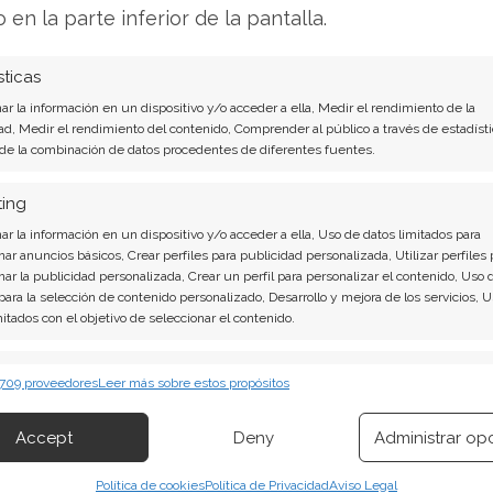
ias de usuario tradicionales.
o en la parte inferior de la pantalla.
sí misma como un actor fundamental en este
sticas
, Bill McDermott, describió a la compañía
r la información en un dispositivo y/o acceder a ella, Medir el rendimiento de la
mo el "centro de control" para dichos agentes de
ad, Medir el rendimiento del contenido, Comprender al público a través de estadísti
o, destacó el producto de IA generativa
 de la combinación de datos procedentes de diferentes fuentes.
Now
to superior a los 600 millones de dólares se ha
ting
crecimiento en la historia de la empresa.
r la información en un dispositivo y/o acceder a ella, Uso de datos limitados para
nar anuncios básicos, Crear perfiles para publicidad personalizada, Utilizar perfiles 
nar la publicidad personalizada, Crear un perfil para personalizar el contenido, Uso 
ecompras y adquisiciones
 para la selección de contenido personalizado, Desarrollo y mejora de los servicios, 
mitados con el objetivo de seleccionar el contenido.
respondido con medidas concretas para apuntalar
erísticas
Siempr
 su junta directiva autorizó un nuevo programa de
 709 proveedores
Leer más sobre estos propósitos
 combinación de datos procedentes de otras fuentes de información,
 millones de dólares. De esta cantidad, 2.000
 diferentes dispositivos, Identificación de dispositivos en función de la
Accept
Deny
Administrar op
iante un plan de recompra acelerada, financiado
ión transmitida de forma automática.
o.
Política de cookies
Política de Privacidad
Aviso Legal