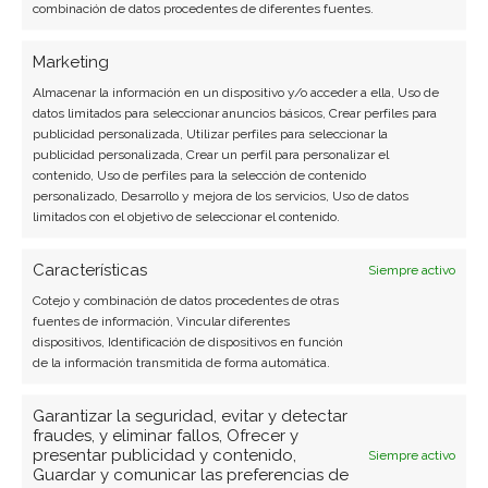
combinación de datos procedentes de diferentes fuentes.
Marketing
SOBRE EL AUTOR
Almacenar la información en un dispositivo y/o acceder a ella, Uso de
Carmen Ruiz López
datos limitados para seleccionar anuncios básicos, Crear perfiles para
publicidad personalizada, Utilizar perfiles para seleccionar la
Periodista especializada en tecnología y
publicidad personalizada, Crear un perfil para personalizar el
contenido, Uso de perfiles para la selección de contenido
transformación digital con más de 8 años de
personalizado, Desarrollo y mejora de los servicios, Uso de datos
experiencia. Experta en inteligencia artificial,
limitados con el objetivo de seleccionar el contenido.
ciberseguridad y startups tecnológicas.
Características
Siempre activo
Ver todos los artículos →
Cotejo y combinación de datos procedentes de otras
fuentes de información, Vincular diferentes
dispositivos, Identificación de dispositivos en función
de la información transmitida de forma automática.
Garantizar la seguridad, evitar y detectar
fraudes, y eliminar fallos, Ofrecer y
presentar publicidad y contenido,
Siempre activo
Guardar y comunicar las preferencias de