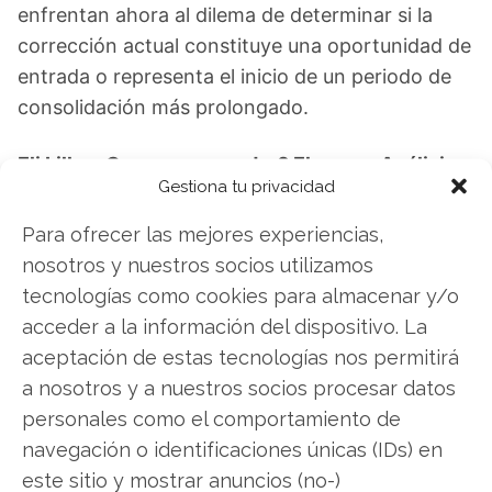
enfrentan ahora al dilema de determinar si la
corrección actual constituye una oportunidad de
entrada o representa el inicio de un periodo de
consolidación más prolongado.
Eli Lilly: ¿Comprar o vender? El nuevo Análisis
Gestiona tu privacidad
de Eli Lilly del 8 de agosto tiene la respuesta:
Para ofrecer las mejores experiencias,
Los últimos resultados de Eli Lilly son
nosotros y nuestros socios utilizamos
contundentes: Acción inmediata requerida para
tecnologías como cookies para almacenar y/o
los inversores de Eli Lilly. ¿Merece la pena
acceder a la información del dispositivo. La
invertir o es momento de vender? En el Análisis
aceptación de estas tecnologías nos permitirá
gratuito actual del 8 de agosto descubrirá
a nosotros y a nuestros socios procesar datos
exactamente qué hacer.
personales como el comportamiento de
navegación o identificaciones únicas (IDs) en
Eli Lilly: ¿Comprar o vender?
¡Lee más aquí!
este sitio y mostrar anuncios (no-)