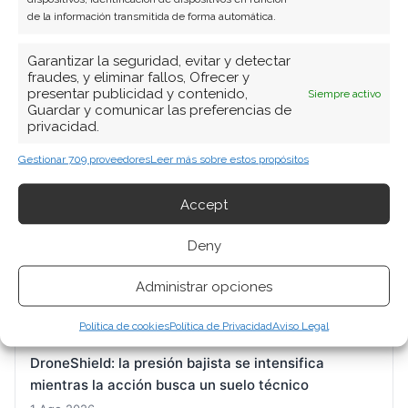
de la información transmitida de forma automática.
Garantizar la seguridad, evitar y detectar
fraudes, y eliminar fallos, Ofrecer y
BUSCAR
presentar publicidad y contenido,
Siempre activo
Guardar y comunicar las preferencias de
privacidad.
Gestionar 709 proveedores
Leer más sobre estos propósitos
Accept
ARTÍCULOS RECIENTES
Deny
El oro cierra julio en positivo pese al último traspié:
Administrar opciones
la división interna de la Fed marca el pulso
1 Ago 2026
Política de cookies
Política de Privacidad
Aviso Legal
DroneShield: la presión bajista se intensifica
mientras la acción busca un suelo técnico