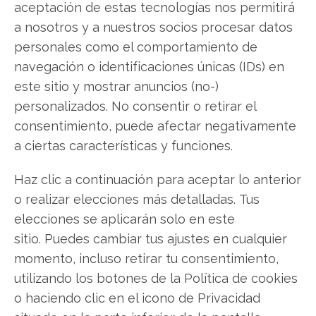
aceptación de estas tecnologías nos permitirá
Twitter
a nosotros y a nuestros socios procesar datos
Facebook
personales como el comportamiento de
navegación o identificaciones únicas (IDs) en
LinkedIn
este sitio y mostrar anuncios (no-)
personalizados. No consentir o retirar el
Copiar enlace
consentimiento, puede afectar negativamente
a ciertas características y funciones.
Haz clic a continuación para aceptar lo anterior
o realizar elecciones más detalladas. Tus
elecciones se aplicarán solo en este
sitio. Puedes cambiar tus ajustes en cualquier
SOBRE EL AUTOR
momento, incluso retirar tu consentimiento,
Laura Fernández Silva
utilizando los botones de la Política de cookies
Analista tecnológica enfocada en innovación digital,
o haciendo clic en el icono de Privacidad
comercio electrónico y aplicaciones móviles.