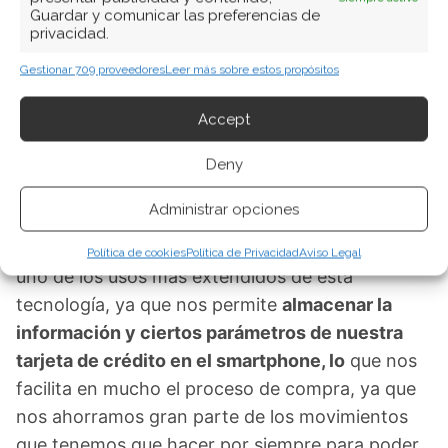
Guardar y comunicar las preferencias de
privacidad.
Pagar con NFC
Gestionar 709 proveedores
Leer más sobre estos propósitos
Si bien en la actualidad existen varias formas de
pagar nuestros consumos de manera
Accept
electrónica,
lo cierto es que la tecnología por
proximidad NFC es la más común y extendida en
Deny
todo el mundo. Por ello, es la primera tecnología
Administrar opciones
que mencionan los usuarios asociada a los pagos
electrónicos. Y en realidad, por el momento es
Política de cookies
Política de Privacidad
Aviso Legal
uno de los usos más extendidos de esta
tecnología, ya que nos permite
almacenar la
información y ciertos parámetros de nuestra
tarjeta de crédito en el smartphone, lo
que nos
facilita en mucho el proceso de compra, ya que
nos ahorramos gran parte de los movimientos
que tenemos que hacer por siempre para poder