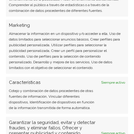
Comprender al público a través de estadísticas o a través de la
NFC no solamente se trata de pagos
combinación de datos procedentes de diferentes fuentes.
electrónicos,
NFC es una tecnología que se
Marketing
utiliza en diferentes ámbitos como el hogar, la
Almacenar la información en un dispositivo y/o acceder a ella, Uso de
oficina, los bancos, la PYME, la industria
y
datos limitados para seleccionar anuncios básicos, Crear perfiles para
muchas otras áreas de la producción, en muchos
publicidad personalizada, Utilizar perfiles para seleccionar la
publicidad personalizada, Crear un perfil para personalizar el
países de todo el mundo, todos los días y con los
contenido, Uso de perfiles para la selección de contenido
más diversos propósitos, con un éxito más que
personalizado, Desarrollo y mejora de los servicios, Uso de datos
limitados con el objetivo de seleccionar el contenido.
importante.
Características
Siempre activo
Es por ello que a partir de este punto vamos a
Cotejo y combinación de datos procedentes de otras
conocer qué podemos hacer con el NFC de
fuentes de información, Vincular diferentes
nuestro celular,
con el fin de intentar obtener un
dispositivos, Identificación de dispositivos en función
de la información transmitida de forma automática.
beneficio más de nuestro dispositivo que
posiblemente nos puede llegar a ser de mucha
Garantizar la seguridad, evitar y detectar
utilidad.
fraudes, y eliminar fallos, Ofrecer y
presentar publicidad y contenido,
Siempre activo