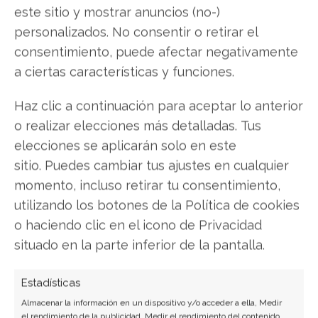
este sitio y mostrar anuncios (no-)
para la mayoría de los usuarios en que los puede
personalizados. No consentir o retirar el
ayudar esta magnífica tecnología
más allá de los
consentimiento, puede afectar negativamente
pagos electrónicos.
NFC es una tecnología que
a ciertas características y funciones.
nos permite llevar a cabo una cantidad bastante
importante de tareas, y nos sorprendería en
Haz clic a continuación para aceptar lo anterior
cuanto nos puede ayudar en nuestro trabajo
o realizar elecciones más detalladas. Tus
diario.
elecciones se aplicarán solo en este
sitio. Puedes cambiar tus ajustes en cualquier
En este sentido, los usos que podemos darle a la
momento, incluso retirar tu consentimiento,
misma forman un abanico importante de
utilizando los botones de la Política de cookies
opciones útiles para todo tipo de usuarios, tanto
o haciendo clic en el icono de Privacidad
para
aquellos que buscan herramientas para
situado en la parte inferior de la pantalla.
poder mejorar su rendimiento o expandir su
capacidad
como para aquellos usuarios que
Estadísticas
buscan obtener el máximo provecho con los
Almacenar la información en un dispositivo y/o acceder a ella, Medir
dispositivos que lo rodean.
el rendimiento de la publicidad, Medir el rendimiento del contenido,