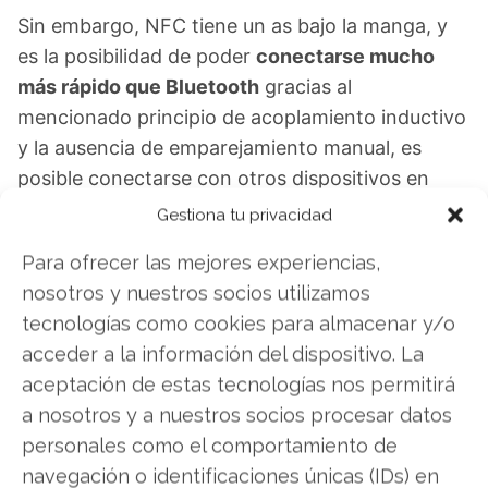
Sin embargo, NFC tiene un as bajo la manga, y
es la posibilidad de poder
conectarse mucho
más rápido que Bluetooth
gracias al
mencionado principio de acoplamiento inductivo
y la ausencia de emparejamiento manual, es
posible conectarse con otros dispositivos en
prácticamente una décima de segundo, lo que lo
Gestiona tu privacidad
convierte en la tecnología ideal para pagar o
Para ofrecer las mejores experiencias,
realizar otros tipos de operaciones similares.
nosotros y nuestros socios utilizamos
tecnologías como cookies para almacenar y/o
¿Para qué sirve NFC?
acceder a la información del dispositivo. La
aceptación de estas tecnologías nos permitirá
Lo más probable es que si poseemos un
teléfono
a nosotros y a nuestros socios procesar datos
celular moderno
, contemos entre sus
personales como el comportamiento de
características con la posibilidad de usar NFC.
navegación o identificaciones únicas (IDs) en
Sin embargo, todavía no está demasiado claro