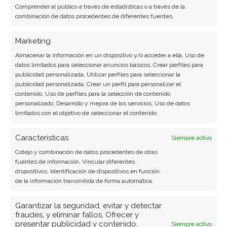
Comprender al público a través de estadísticas o a través de la
LinkedIn
combinación de datos procedentes de diferentes fuentes.
Copiar enlace
Marketing
Almacenar la información en un dispositivo y/o acceder a ella, Uso de
datos limitados para seleccionar anuncios básicos, Crear perfiles para
publicidad personalizada, Utilizar perfiles para seleccionar la
publicidad personalizada, Crear un perfil para personalizar el
contenido, Uso de perfiles para la selección de contenido
personalizado, Desarrollo y mejora de los servicios, Uso de datos
limitados con el objetivo de seleccionar el contenido.
SOBRE EL AUTOR
Características
Siempre activo
Laura Fernández Silva
Cotejo y combinación de datos procedentes de otras
Analista tecnológica enfocada en innovación digital,
fuentes de información, Vincular diferentes
dispositivos, Identificación de dispositivos en función
comercio electrónico y aplicaciones móviles.
de la información transmitida de forma automática.
Colaboradora habitual en medios especializados
del sector tech.
Garantizar la seguridad, evitar y detectar
fraudes, y eliminar fallos, Ofrecer y
Ver todos los artículos →
presentar publicidad y contenido,
Siempre activo