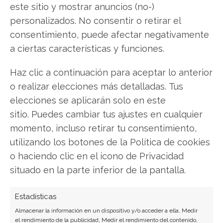
pena invertir o es momento de vender? En el
este sitio y mostrar anuncios (no-)
Análisis gratuito actual del 2 de agosto
personalizados. No consentir o retirar el
descubrirá exactamente qué hacer.
consentimiento, puede afectar negativamente
a ciertas características y funciones.
Quantum eMotion: ¿Comprar o vender?
¡Lee
más aquí!
Haz clic a continuación para aceptar lo anterior
o realizar elecciones más detalladas. Tus
elecciones se aplicarán solo en este
sitio. Puedes cambiar tus ajustes en cualquier
Quantum eMotion
momento, incluso retirar tu consentimiento,
utilizando los botones de la Política de cookies
o haciendo clic en el icono de Privacidad
Compartir este artículo
situado en la parte inferior de la pantalla.
Twitter
Estadísticas
Facebook
Almacenar la información en un dispositivo y/o acceder a ella, Medir
el rendimiento de la publicidad, Medir el rendimiento del contenido,