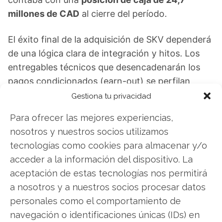
millones de CAD
al cierre del período.
El éxito final de la adquisición de SKV dependerá
de una lógica clara de integración y hitos. Los
entregables técnicos que desencadenarán los
pagos condicionados (earn-out) se perfilan
como el indicador fundamental para medir el
Gestiona tu privacidad
progreso de la compañía en los próximos meses.
Para ofrecer las mejores experiencias,
nosotros y nuestros socios utilizamos
Quantum eMotion: ¿Comprar o vender? El
tecnologías como cookies para almacenar y/o
nuevo Análisis de Quantum eMotion del 2 de
acceder a la información del dispositivo. La
agosto tiene la respuesta:
aceptación de estas tecnologías nos permitirá
Los últimos resultados de Quantum eMotion son
a nosotros y a nuestros socios procesar datos
contundentes: Acción inmediata requerida para
personales como el comportamiento de
los inversores de Quantum eMotion. ¿Merece la
navegación o identificaciones únicas (IDs) en