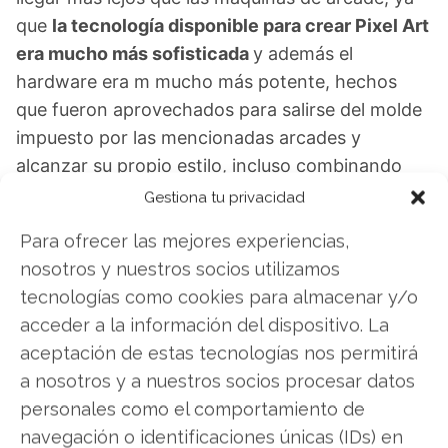
que
la tecnología disponible para crear Pixel Art
era mucho más sofisticada
y además el
hardware era m mucho más potente, hechos
que fueron aprovechados para salirse del molde
impuesto por las mencionadas arcades y
alcanzar su propio estilo, incluso combinando
técnicas de 3D que tuvieron diferentes grados
Gestiona tu privacidad
de aceptación entre el público.
Para ofrecer las mejores experiencias,
nosotros y nuestros socios utilizamos
Es de destacar que según muchos
expertos en
tecnologías como cookies para almacenar y/o
el campo del Pixel Art
y los videojuegos de
acceder a la información del dispositivo. La
consola, muchas de las creaciones desarrolladas
aceptación de estas tecnologías nos permitirá
en esta época dorada como los de
Super
a nosotros y a nuestros socios procesar datos
Nintendo Entertainment System,
la
Sega
personales como el comportamiento de
Genesis o
Neo Geo
, por citar algunas pocas,
navegación o identificaciones únicas (IDs) en
todavía pueden enfrentarse a desarrollos mucho