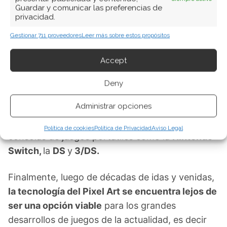
Guardar y comunicar las preferencias de
Al rescate del Pixel Art
privacidad.
Gestionar 711 proveedores
Leer más sobre estos propósitos
En la actualidad
el escenario para el Pixel Art ya
no es el mismo que a mediados de los 80,
sin
Accept
embargo, a pesar de que los desarrollos de
gráficos de los principales juegos modernos
Deny
giran en torno a la técnica de las tres
Administrar opciones
dimensiones, lo cierto es que el Pixel Art ocupa
todavía es bastante visible, sobre todo en
Política de cookies
Política de Privacidad
Aviso Legal
consolas de juegos portátiles como la
Nintendo
Switch,
la
DS
y
3/DS.
Finalmente, luego de décadas de idas y venidas,
la tecnología del Pixel Art se encuentra lejos de
ser una opción viable
para los grandes
desarrollos de juegos de la actualidad, es decir