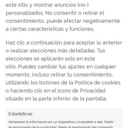
este sitio y mostrar anuncios (no-)
más modernos con alto grado de seguridad.
personalizados. No consentir o retirar el
consentimiento, puede afectar negativamente
Esto significa que a pesar de los años
a ciertas características y funciones.
transcurridos, su nivel de jugabilidad es muy alto,
punto más que importante cuando los jugadores
Haz clic a continuación para aceptar lo anterior
están acostumbrándose con cada día que pasa a
o realizar elecciones más detalladas. Tus
la super realidad gráfica.
elecciones se aplicarán solo en este
sitio. Puedes cambiar tus ajustes en cualquier
1993-2006: El Pixel Art cae en el olvido
momento, incluso retirar tu consentimiento,
Podíamos definir el comienzo de la caída de la
utilizando los botones de la Política de cookies
supremacía del Pixel Art como los gráficos de las
o haciendo clic en el icono de Privacidad
principales consolas de juegos, al momento en
situado en la parte inferior de la pantalla.
que los principales fabricantes comenzaron a
utilizar modelado 3D para la representación en
Estadísticas
escena de los personajes de los juegos, como lo
Almacenar la información en un dispositivo y/o acceder a ella, Medir
el rendimiento de la publicidad, Medir el rendimiento del contenido,