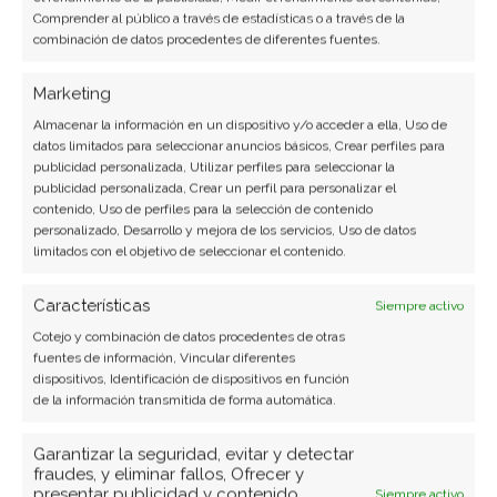
hicieran
Playstation, Sega Dreamcast, Gameboy
Comprender al público a través de estadísticas o a través de la
Advance
y
Nintendo 64
, entre otras.
combinación de datos procedentes de diferentes fuentes.
Marketing
A partir de este punto,
el Pixel Art fue cada vez
más perdiendo popularidad
, salvo por algunos
Almacenar la información en un dispositivo y/o acceder a ella, Uso de
datos limitados para seleccionar anuncios básicos, Crear perfiles para
fabricantes que en un primer momento
publicidad personalizada, Utilizar perfiles para seleccionar la
desconfiaron del 3D y esperaron a que su
publicidad personalizada, Crear un perfil para personalizar el
contenido, Uso de perfiles para la selección de contenido
desarrollo estuviera lo más pulido posible, sin
personalizado, Desarrollo y mejora de los servicios, Uso de datos
embargo no fue esta la mejor elección de
limitados con el objetivo de seleccionar el contenido.
negocios para estas empresas.
Características
Siempre activo
Cotejo y combinación de datos procedentes de otras
Llegado este momento,
el Pixel Art se estancó,
fuentes de información, Vincular diferentes
y su desarrollo se detuvo,
y no fue capaz de
dispositivos, Identificación de dispositivos en función
evolucionar con las nuevas tecnologías y hábitos
de la información transmitida de forma automática.
de consumo, sin embargo se lo siguió utilizando
Garantizar la seguridad, evitar y detectar
en muchos títulos, algunos de mucho renombre.
fraudes, y eliminar fallos, Ofrecer y
presentar publicidad y contenido,
Siempre activo