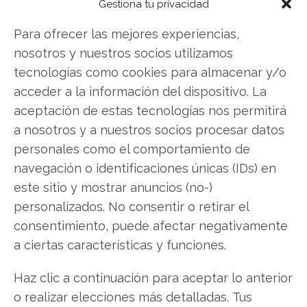
Gestiona tu privacidad
contundentes: Acción inmediata requerida para
Para ofrecer las mejores experiencias,
los inversores de Palantir. ¿Merece la pena
nosotros y nuestros socios utilizamos
invertir o es momento de vender? En el Análisis
tecnologías como cookies para almacenar y/o
gratuito actual del 8 de agosto descubrirá
acceder a la información del dispositivo. La
exactamente qué hacer.
aceptación de estas tecnologías nos permitirá
Palantir: ¿Comprar o vender?
¡Lee más aquí!
a nosotros y a nuestros socios procesar datos
personales como el comportamiento de
navegación o identificaciones únicas (IDs) en
este sitio y mostrar anuncios (no-)
Palantir
personalizados. No consentir o retirar el
consentimiento, puede afectar negativamente
a ciertas características y funciones.
Compartir este artículo
Haz clic a continuación para aceptar lo anterior
Twitter
o realizar elecciones más detalladas. Tus