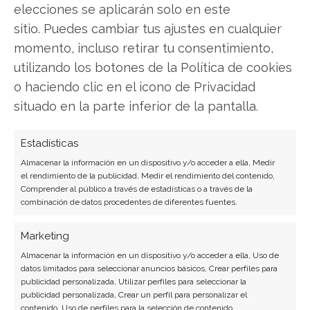
elecciones se aplicarán solo en este
Facebook
sitio. Puedes cambiar tus ajustes en cualquier
LinkedIn
momento, incluso retirar tu consentimiento,
utilizando los botones de la Política de cookies
Copiar enlace
o haciendo clic en el icono de Privacidad
situado en la parte inferior de la pantalla.
Estadísticas
Almacenar la información en un dispositivo y/o acceder a ella, Medir
el rendimiento de la publicidad, Medir el rendimiento del contenido,
Comprender al público a través de estadísticas o a través de la
combinación de datos procedentes de diferentes fuentes.
SOBRE EL AUTOR
Miguel Ángel Torres Díaz
Marketing
Periodista de tecnología especializado en
Almacenar la información en un dispositivo y/o acceder a ella, Uso de
videojuegos, realidad virtual y tendencias de
datos limitados para seleccionar anuncios básicos, Crear perfiles para
publicidad personalizada, Utilizar perfiles para seleccionar la
consumo digital. Más de 10 años cubriendo la
publicidad personalizada, Crear un perfil para personalizar el
industria tecnológica española.
contenido, Uso de perfiles para la selección de contenido