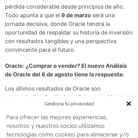
pérdida considerable desde principios de año.
Todo apunta a que el
9 de marzo
será una
jornada decisiva, donde Oracle tendrá la
oportunidad de respaldar su historia de inversión
con resultados tangibles y una perspectiva
convincente para el futuro.
Oracle: ¿Comprar o vender? El nuevo Análisis
de Oracle del 8 de agosto tiene la respuesta:
Los últimos resultados de Oracle son
contundentes: Acción inmediata requerida para
Gestiona tu privacidad
los inversores de Oracle. ¿Merece la pena
invertir o es momento de vender? En el Análisis
Para ofrecer las mejores experiencias,
gratuito actual del 8 de agosto descubrirá
nosotros y nuestros socios utilizamos
exactamente qué hacer.
tecnologías como cookies para almacenar y/o