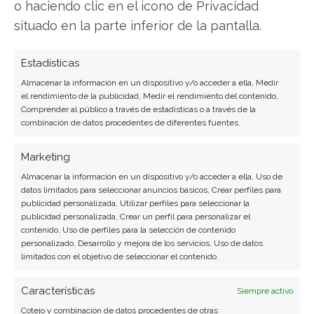
o haciendo clic en el icono de Privacidad
situado en la parte inferior de la pantalla.
Estadísticas
Almacenar la información en un dispositivo y/o acceder a ella, Medir
SOBRE EL AUTOR
el rendimiento de la publicidad, Medir el rendimiento del contenido,
Comprender al público a través de estadísticas o a través de la
Javier Martínez González
combinación de datos procedentes de diferentes fuentes.
Ingeniero de software convertido en escritor
Marketing
tecnológico. Analiza las últimas tendencias en
hardware, software empresarial y computación en
Almacenar la información en un dispositivo y/o acceder a ella, Uso de
datos limitados para seleccionar anuncios básicos, Crear perfiles para
la nube.
publicidad personalizada, Utilizar perfiles para seleccionar la
publicidad personalizada, Crear un perfil para personalizar el
Ver todos los artículos →
contenido, Uso de perfiles para la selección de contenido
personalizado, Desarrollo y mejora de los servicios, Uso de datos
limitados con el objetivo de seleccionar el contenido.
Características
Siempre activo
Cotejo y combinación de datos procedentes de otras