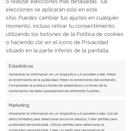
transformación digital con más de 8 años de
o realizar elecciones más detalladas. Tus
experiencia. Experta en inteligencia artificial,
elecciones se aplicarán solo en este
ciberseguridad y startups tecnológicas.
sitio. Puedes cambiar tus ajustes en cualquier
momento, incluso retirar tu consentimiento,
Ver todos los artículos →
utilizando los botones de la Política de cookies
o haciendo clic en el icono de Privacidad
situado en la parte inferior de la pantalla.
Estadísticas
Almacenar la información en un dispositivo y/o acceder a ella, Medir
el rendimiento de la publicidad, Medir el rendimiento del contenido,
Comprender al público a través de estadísticas o a través de la
combinación de datos procedentes de diferentes fuentes.
Marketing
Almacenar la información en un dispositivo y/o acceder a ella, Uso de
datos limitados para seleccionar anuncios básicos, Crear perfiles para
publicidad personalizada, Utilizar perfiles para seleccionar la
publicidad personalizada, Crear un perfil para personalizar el