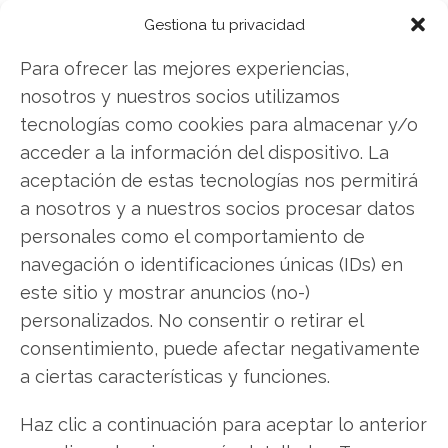
Gestiona tu privacidad
Twitter
Para ofrecer las mejores experiencias,
Facebook
nosotros y nuestros socios utilizamos
tecnologías como cookies para almacenar y/o
LinkedIn
acceder a la información del dispositivo. La
aceptación de estas tecnologías nos permitirá
Copiar enlace
a nosotros y a nuestros socios procesar datos
personales como el comportamiento de
navegación o identificaciones únicas (IDs) en
este sitio y mostrar anuncios (no-)
personalizados. No consentir o retirar el
consentimiento, puede afectar negativamente
SOBRE EL AUTOR
a ciertas características y funciones.
Carmen Ruiz López
Haz clic a continuación para aceptar lo anterior
Periodista especializada en tecnología y