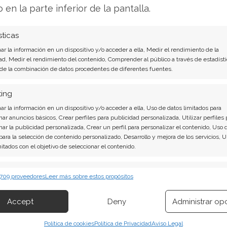
no pese a la incertidumbre política regional.
o en la parte inferior de la pantalla.
antener o vender? Descarga gratuita de tu
sticas
spuesta que andabas buscando.
r la información en un dispositivo y/o acceder a ella, Medir el rendimiento de la
ad, Medir el rendimiento del contenido, Comprender al público a través de estadísti
 de la combinación de datos procedentes de diferentes fuentes.
el proyecto Lihir Nearshore Barrier, con una
de dólares para proyectos en curso y 1.400
ting
a pretende desbloquear acceso a más de cinco
r la información en un dispositivo y/o acceder a ella, Uso de datos limitados para
vida de la mina más allá de 2040.
nar anuncios básicos, Crear perfiles para publicidad personalizada, Utilizar perfiles 
nar la publicidad personalizada, Crear un perfil para personalizar el contenido, Uso 
 para la selección de contenido personalizado, Desarrollo y mejora de los servicios, 
mitados con el objetivo de seleccionar el contenido.
 Recompra de Acciones
erísticas
Siempr
 709 proveedores
Leer más sobre estos propósitos
 al accionista se mantiene firme. El consejo
 combinación de datos procedentes de otras fuentes de información,
e 0,26 dólares por acción para el cuarto
 diferentes dispositivos, Identificación de dispositivos en función de la
Accept
Deny
Administrar op
ión transmitida de forma automática.
arzo de 2026. La compañía mantiene su
edor de 1.100 millones de dólares a los
Política de cookies
Política de Privacidad
Aviso Legal