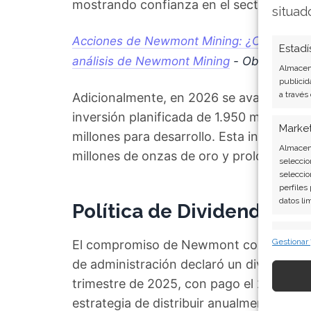
mostrando confianza en el sector argenti
situad
Acciones de Newmont Mining: ¿Comprar, m
Estadí
análisis de Newmont Mining
- Obtén la re
Almacena
publicid
a través
Adicionalmente, en 2026 se avanzará en 
inversión planificada de 1.950 millones 
Marke
millones para desarrollo. Esta iniciativ
Almacena
millones de onzas de oro y prolongar la 
seleccio
seleccio
perfiles
datos li
Política de Dividendos y
Caract
Gestionar
El compromiso de Newmont con el retorno
Cotejo y
de administración declaró un dividendo d
Vincular
informac
trimestre de 2025, con pago el 26 de m
estrategia de distribuir anualmente alred