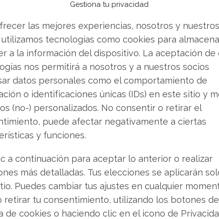
Gestiona tu privacidad
ami, Lihir y Cerro Negro.
frecer las mejores experiencias, nosotros y nuestro
 esta desaceleración. En diciembre de 2025,
 utilizamos tecnologías como cookies para almacena
ñaron infraestructuras hídricas críticas en la
r a la información del dispositivo. La aceptación de
a capacidad reducida. Se estima que este
ogías nos permitirá a nosotros y a nuestros socios
unas 60.000 onzas durante el primer trimestre
sar datos personales como el comportamiento de
ción o identificaciones únicas (IDs) en este sitio y m
os (no-) personalizados. No consentir o retirar el
timiento, puede afectar negativamente a ciertas
a Largo Plazo
erísticas y funciones.
ejecutando una ambiciosa cartera de
ic a continuación para aceptar lo anterior o realizar
tivo es una inyección de capital de 800 millones
ones más detalladas. Tus elecciones se aplicarán so
s años, para expandir la mina Cerro Negro en
itio. Puedes cambiar tus ajustes en cualquier momen
da útil de la operación más allá de 2035 y
o retirar tu consentimiento, utilizando los botones de
es en expansión minera en América Latina,
ca de cookies o haciendo clic en el icono de Privacid