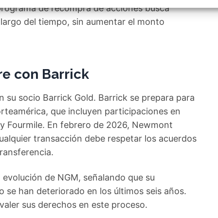
izar la seguridad, evitar y detectar fraudes, y eliminar
programa de recompra de acciones busca
, Ofrecer y presentar publicidad y contenido, Guardar y
Siempr
car las preferencias de privacidad.
 largo del tiempo, sin aumentar el monto
re con Barrick
n su socio Barrick Gold. Barrick se prepara para
orteamérica, que incluyen participaciones en
 y Fourmile. En febrero de 2026, Newmont
alquier transacción debe respetar los acuerdos
transferencia.
a evolución de NGM, señalando que su
o se han deteriorado en los últimos seis años.
valer sus derechos en este proceso.