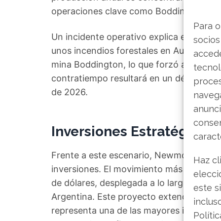
operaciones clave como Boddington, Tan
Para o
Un incidente operativo explica en parte
socios
unos incendios forestales en Australia da
accede
mina Boddington, lo que forzó a operar 
tecnol
contratiempo resultará en un déficit de 
proce
de 2026.
navega
anunci
consen
Inversiones Estratégicas 
caract
Frente a este escenario, Newmont está 
Haz cl
inversiones. El movimiento más significa
elecci
de dólares, desplegada a lo largo de sei
este s
Argentina. Este proyecto extenderá la vi
inclus
representa una de las mayores inversion
Políti