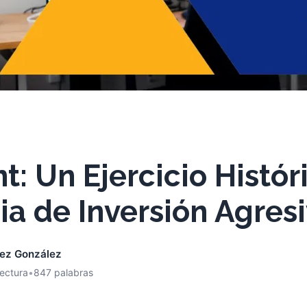
 Un Ejercicio Histór
ia de Inversión Agres
nez González
lectura
•
847 palabras