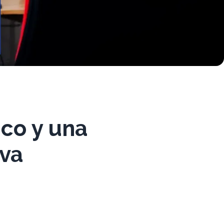
ico y una
iva