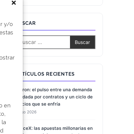
s
BUSCAR
r y/o
 estas
ostrar
ARTÍCULOS RECIENTES
Micron: el pulso entre una demanda
blindada por contratos y un ciclo de
precios que se enfría
lo en
8 Ago 2026
to,
 la
SpaceX: las apuestas millonarias en
ad