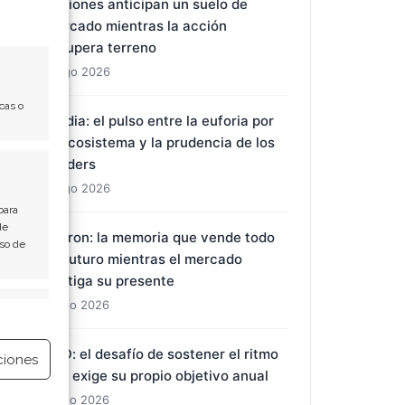
opciones anticipan un suelo de
mercado mientras la acción
recupera terreno
8 Ago 2026
cas o
Nvidia: el pulso entre la euforia por
el ecosistema y la prudencia de los
insiders
8 Ago 2026
para
de
Micron: la memoria que vende todo
Uso de
su futuro mientras el mercado
castiga su presente
7 Ago 2026
e activo
BYD: el desafío de sostener el ritmo
ciones
que exige su propio objetivo anual
7 Ago 2026