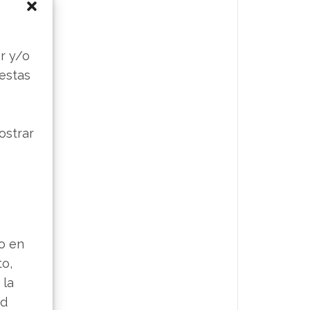
s
r y/o
 estas
ostrar
lo en
to,
 la
ad