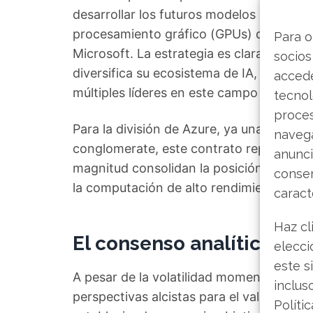
desarrollar los futuros modelos Claude,
procesamiento gráfico (GPUs) de NVIDIA 
Para o
Microsoft. La estrategia es clara: más al
socios
diversifica su ecosistema de IA, convirt
accede
múltiples líderes en este campo emergen
tecnol
proce
Para la división de Azure, ya una fuente
navega
conglomerate, este contrato representa
anunci
magnitud consolidan la posición domina
consen
la computación de alto rendimiento.
caract
Haz cl
El consenso analítico ma
elecci
este s
A pesar de la volatilidad momentánea, la
inclus
perspectivas alcistas para el valor. Jef
Políti