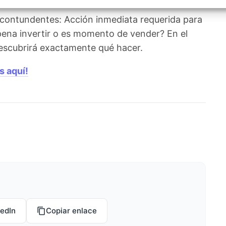
izar la seguridad, evitar y detectar fraudes, y eliminar
, Ofrecer y presentar publicidad y contenido, Guardar y
Siempr
 contundentes: Acción inmediata requerida para
car las preferencias de privacidad.
 pena invertir o es momento de vender? En el
 descubrirá exactamente qué hacer.
s aquí!
kedIn
Copiar enlace