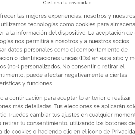
Gestiona tu privacidad
 operando específicamente sobre unidades de
disponibles a través de la infraestructura de
frecer las mejores experiencias, nosotros y nuestro
lá de la sólida alianza con OpenAI, Microsoft
 utilizamos tecnologías como cookies para almacena
iendo a Azure en el cimiento operativo para
r a la información del dispositivo. La aceptación de
te.
ogías nos permitirá a nosotros y a nuestros socios
sar datos personales como el comportamiento de
 de ingresos en constante crecimiento para el
ción o identificaciones únicas (IDs) en este sitio y m
 un impulso exponencial. Acuerdos de esta
os (no-) personalizados. No consentir o retirar el
nte de Microsoft en el competitivo mercado de
timiento, puede afectar negativamente a ciertas
erísticas y funciones.
ic a continuación para aceptar lo anterior o realizar
ntiene la confianza
ones más detalladas. Tus elecciones se aplicarán so
itio. Puedes cambiar tus ajustes en cualquier momen
s principales firmas de análisis mantienen
o retirar tu consentimiento, utilizando los botones de
feries reafirma su recomendación de "Compra",
ca de cookies o haciendo clic en el icono de Privacid