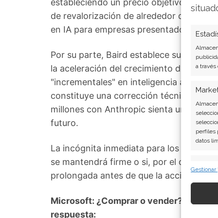
estableciendo un precio objetivo de 675 
situad
de revalorización de alrededor del 43%. 
en IA para empresas presentados durante
Estadí
Almacena
Por su parte, Baird establece su objeti
publicid
a través
la aceleración del crecimiento del negoci
"incrementales" en inteligencia artificial
Marke
constituye una corrección técnica, no u
Almacena
millones con Anthropic sienta una base s
seleccio
futuro.
seleccio
perfiles
datos li
La incógnita inmediata para los mercados
se mantendrá firme o si, por el contrari
Caract
Gestionar
prolongada antes de que la acción pued
Cotejo y
Vincular
informac
Microsoft: ¿Comprar o vender? El nuevo 
respuesta: