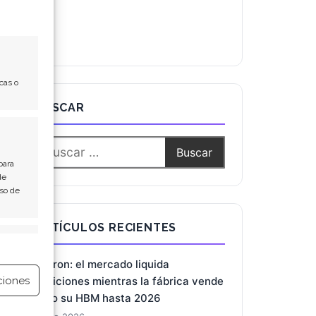
cas o
BUSCAR
para
de
Uso de
ARTÍCULOS RECIENTES
e activo
Micron: el mercado liquida
ciones
posiciones mientras la fábrica vende
todo su HBM hasta 2026