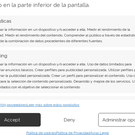
dólares por acción, lo que implica un potencial
o en la parte inferior de la pantalla.
Los analistas de esta firma destacan los avances
 la reciente conferencia Microsoft Ignite.
sticas
r la información en un dispositivo y/o acceder a ella, Medir el rendimiento de la
vo en 600 dólares, argumentando su optimismo en
ad, Medir el rendimiento del contenido, Comprender al público a través de estadísti
 de la combinación de datos procedentes de diferentes fuentes.
o en la nube y las inversiones de capital
. El mensaje unániple es que la actual debilidad
ting
na crisis fundamental. El acuerdo de 30.000
r la información en un dispositivo y/o acceder a ella, Uso de datos limitados para
ólida para las expectativas de crecimiento
nar anuncios básicos, Crear perfiles para publicidad personalizada, Utilizar perfiles 
nar la publicidad personalizada, Crear un perfil para personalizar el contenido, Uso 
 para la selección de contenido personalizado, Desarrollo y mejora de los servicios, 
mitados con el objetivo de seleccionar el contenido.
 es si el soporte en la zona de los 470 dólares
o, será necesaria una fase de consolidación más
erísticas
Siempr
 709 proveedores
Leer más sobre estos propósitos
a encaminarse de nuevo hacia los 500 dólares.
 combinación de datos procedentes de otras fuentes de información,
 diferentes dispositivos, Identificación de dispositivos en función de la
Accept
Deny
Administrar op
ión transmitida de forma automática.
Análisis de Microsoft del 1 de agosto tiene la
Política de cookies
Política de Privacidad
Aviso Legal