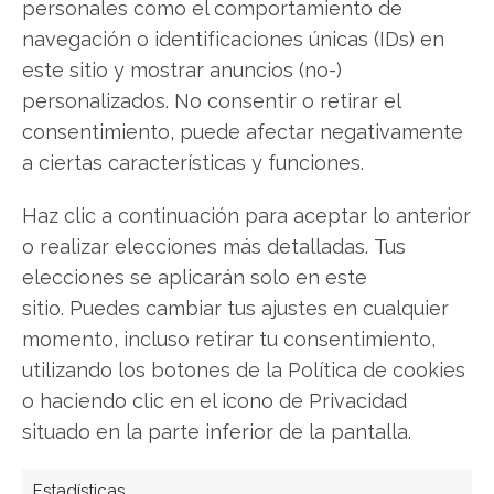
contundentes: Acción inmediata requerida para
personales como el comportamiento de
los inversores de Netflix. ¿Merece la pena
navegación o identificaciones únicas (IDs) en
invertir o es momento de vender? En el Análisis
este sitio y mostrar anuncios (no-)
gratuito actual del 8 de agosto descubrirá
personalizados. No consentir o retirar el
exactamente qué hacer.
consentimiento, puede afectar negativamente
a ciertas características y funciones.
Netflix: ¿Comprar o vender?
¡Lee más aquí!
Haz clic a continuación para aceptar lo anterior
o realizar elecciones más detalladas. Tus
Netflix
elecciones se aplicarán solo en este
sitio. Puedes cambiar tus ajustes en cualquier
momento, incluso retirar tu consentimiento,
utilizando los botones de la Política de cookies
Compartir este artículo
o haciendo clic en el icono de Privacidad
Twitter
situado en la parte inferior de la pantalla.
Facebook
Estadísticas