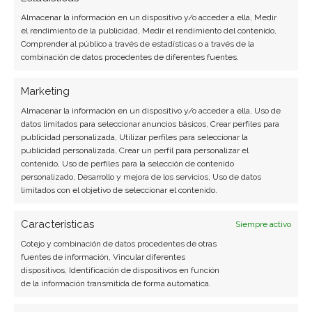
Almacenar la información en un dispositivo y/o acceder a ella, Medir
LinkedIn
el rendimiento de la publicidad, Medir el rendimiento del contenido,
Comprender al público a través de estadísticas o a través de la
combinación de datos procedentes de diferentes fuentes.
Copiar enlace
Marketing
Almacenar la información en un dispositivo y/o acceder a ella, Uso de
datos limitados para seleccionar anuncios básicos, Crear perfiles para
publicidad personalizada, Utilizar perfiles para seleccionar la
publicidad personalizada, Crear un perfil para personalizar el
contenido, Uso de perfiles para la selección de contenido
personalizado, Desarrollo y mejora de los servicios, Uso de datos
SOBRE EL AUTOR
limitados con el objetivo de seleccionar el contenido.
Carmen Ruiz López
Características
Siempre activo
Periodista especializada en tecnología y
Cotejo y combinación de datos procedentes de otras
transformación digital con más de 8 años de
fuentes de información, Vincular diferentes
experiencia. Experta en inteligencia artificial,
dispositivos, Identificación de dispositivos en función
ciberseguridad y startups tecnológicas.
de la información transmitida de forma automática.