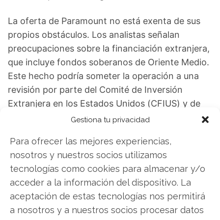
La oferta de Paramount no está exenta de sus
propios obstáculos. Los analistas señalan
preocupaciones sobre la financiación extranjera,
que incluye fondos soberanos de Oriente Medio.
Este hecho podría someter la operación a una
revisión por parte del Comité de Inversión
Extranjera en los Estados Unidos (CFIUS) y de
organismos europeos. La votación del 20 de
Gestiona tu privacidad
marzo revelará si Netflix logra conservar su
Para ofrecer las mejores experiencias,
ventaja en esta compleja batalla corporativa.
nosotros y nuestros socios utilizamos
tecnologías como cookies para almacenar y/o
Netflix: ¿Comprar o vender? El nuevo Análisis
acceder a la información del dispositivo. La
de Netflix del 8 de agosto tiene la respuesta:
aceptación de estas tecnologías nos permitirá
Los últimos resultados de Netflix son
a nosotros y a nuestros socios procesar datos