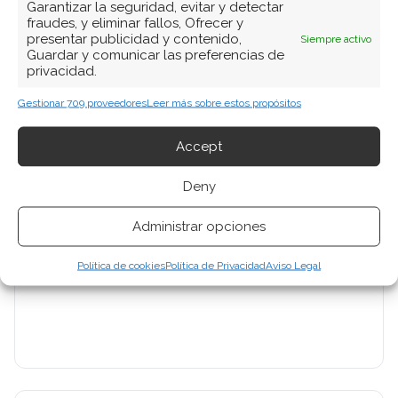
Ver todos los artículos →
Garantizar la seguridad, evitar y detectar
fraudes, y eliminar fallos, Ofrecer y
presentar publicidad y contenido,
Siempre activo
Guardar y comunicar las preferencias de
privacidad.
Gestionar 709 proveedores
Leer más sobre estos propósitos
Accept
Deny
Administrar opciones
Política de cookies
Política de Privacidad
Aviso Legal