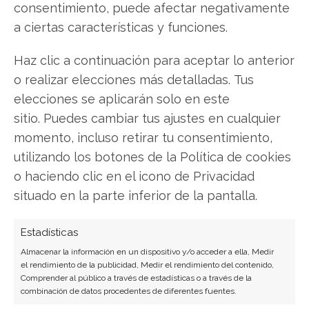
consentimiento, puede afectar negativamente
a ciertas características y funciones.
Haz clic a continuación para aceptar lo anterior
o realizar elecciones más detalladas. Tus
SOBRE EL AUTOR
elecciones se aplicarán solo en este
Miguel Ángel Torres Díaz
sitio. Puedes cambiar tus ajustes en cualquier
momento, incluso retirar tu consentimiento,
Periodista de tecnología especializado en
videojuegos, realidad virtual y tendencias de
utilizando los botones de la Política de cookies
consumo digital. Más de 10 años cubriendo la
o haciendo clic en el icono de Privacidad
industria tecnológica española.
situado en la parte inferior de la pantalla.
Ver todos los artículos →
Estadísticas
Almacenar la información en un dispositivo y/o acceder a ella, Medir
el rendimiento de la publicidad, Medir el rendimiento del contenido,
Comprender al público a través de estadísticas o a través de la
combinación de datos procedentes de diferentes fuentes.