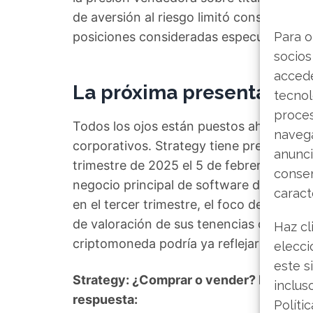
de aversión al riesgo limitó considerable
posiciones consideradas especulativas.
Para o
socios
accede
La próxima presentación d
tecnol
proce
Todos los ojos están puestos ahora en l
navega
corporativos. Strategy tiene previsto rev
anunci
trimestre de 2025 el 5 de febrero de 202
consen
negocio principal de software de análisi
caract
en el tercer trimestre, el foco de atenc
de valoración de sus tenencias de Bitcoin
Haz cl
criptomoneda podría ya reflejarse en eso
elecci
este s
Strategy: ¿Comprar o vender? El nuevo A
inclus
respuesta:
Políti