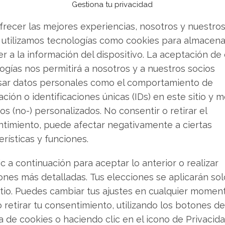
Gestiona tu privacidad
mente el apetito de los inversores por
frecer las mejores experiencias, nosotros y nuestro
 utilizamos tecnologías como cookies para almacena
r a la información del dispositivo. La aceptación de
e resultados, a la vista
ogías nos permitirá a nosotros y a nuestros socios
sar datos personales como el comportamiento de
a próxima publicación de resultados
ción o identificaciones únicas (IDs) en este sitio y m
elar las cifras correspondientes al cuarto
os (no-) personalizados. No consentir o retirar el
6. Más allá de los ingresos procedentes de su
timiento, puede afectar negativamente a ciertas
s, que ascendieron a 128,69 millones de dólares
erísticas y funciones.
ión se centrará muy probablemente en los efectos
. La reciente corrección en el precio de la
ic a continuación para aceptar lo anterior o realizar
s estados financieros.
ones más detalladas. Tus elecciones se aplicarán so
itio. Puedes cambiar tus ajustes en cualquier momen
nálisis de Strategy del 1 de agosto tiene la
o retirar tu consentimiento, utilizando los botones de
ca de cookies o haciendo clic en el icono de Privacid