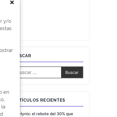
s
r y/o
 estas
ostrar
BUSCAR
lo en
to,
ARTÍCULOS RECIENTES
 la
ad
SK Hynix: el rebote del 30% que