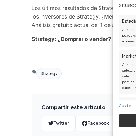
situad
Los últimos resultados de Strategy son 
los inversores de Strategy. ¿Merece la 
Estadí
Análisis gratuito actual del 1 de agosto
Almacena
publicid
Strategy: ¿Comprar o vender?
¡Lee más
a través
Marke
Almacena
seleccio
Strategy
seleccio
perfiles
datos li
Caract
Gestionar
Compartir este artículo
Cotejo y
Vincular
Twitter
Facebook
Lin
informac