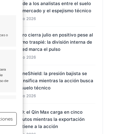
divide a los analistas entre el suelo
del mercado y el espejismo técnico
1 Ago 2026
El oro cierra julio en positivo pese al
cas o
último traspié: la división interna de
la Fed marca el pulso
1 Ago 2026
para
DroneShield: la presión bajista se
de
intensifica mientras la acción busca
Uso de
un suelo técnico
1 Ago 2026
e activo
BYD: el Qin Max carga en cinco
ciones
minutos mientras la exportación
sostiene a la acción