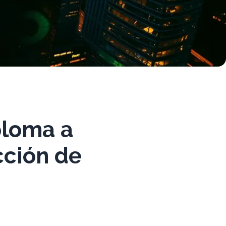
ploma a
cción de