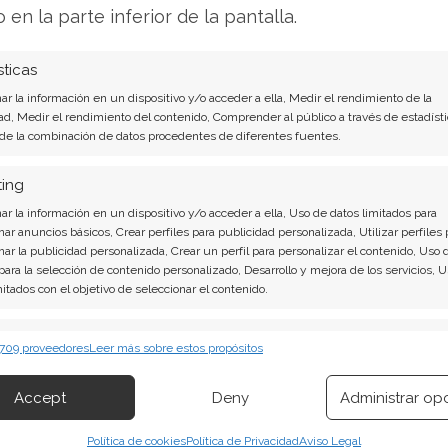
o en la parte inferior de la pantalla.
contundentes: Acción inmediata requerida para
pena invertir o es momento de vender? En el
sticas
 descubrirá exactamente qué hacer.
r la información en un dispositivo y/o acceder a ella, Medir el rendimiento de la
ad, Medir el rendimiento del contenido, Comprender al público a través de estadísti
 aquí!
 de la combinación de datos procedentes de diferentes fuentes.
ting
r la información en un dispositivo y/o acceder a ella, Uso de datos limitados para
nar anuncios básicos, Crear perfiles para publicidad personalizada, Utilizar perfiles 
nar la publicidad personalizada, Crear un perfil para personalizar el contenido, Uso 
 para la selección de contenido personalizado, Desarrollo y mejora de los servicios, 
mitados con el objetivo de seleccionar el contenido.
erísticas
Siempr
 709 proveedores
Leer más sobre estos propósitos
 combinación de datos procedentes de otras fuentes de información,
 diferentes dispositivos, Identificación de dispositivos en función de la
Accept
Deny
Administrar op
kedIn
Copiar enlace
ión transmitida de forma automática.
Política de cookies
Política de Privacidad
Aviso Legal