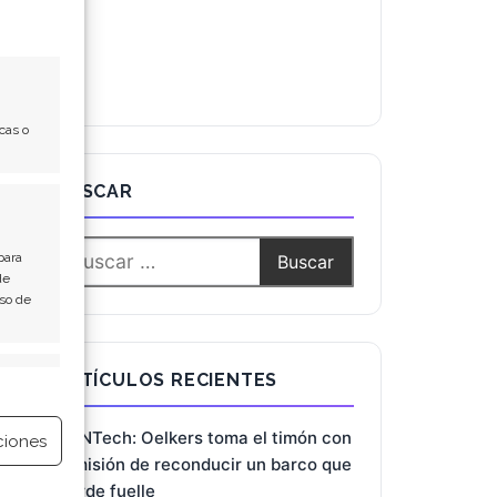
cas o
BUSCAR
para
de
Uso de
e activo
ARTÍCULOS RECIENTES
BioNTech: Oelkers toma el timón con
ciones
la misión de reconducir un barco que
pierde fuelle