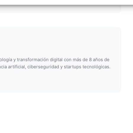
izar la seguridad, evitar y detectar fraudes, y eliminar
, Ofrecer y presentar publicidad y contenido, Guardar y
Siempr
car las preferencias de privacidad.
ología y transformación digital con más de 8 años de
cia artificial, ciberseguridad y startups tecnológicas.