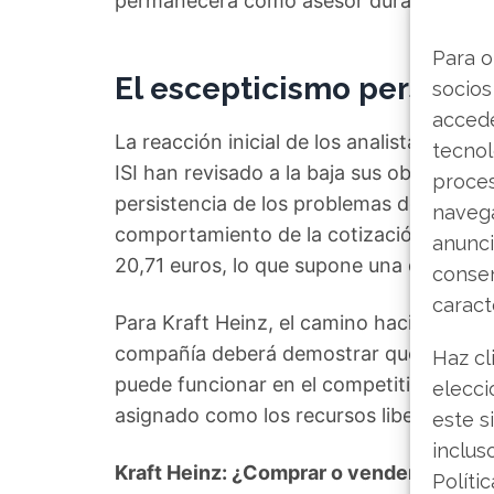
permanecerá como asesor durante un per
Para o
El escepticismo persiste 
socios
accede
La reacción inicial de los analistas ha 
tecnol
ISI han revisado a la baja sus objetivos d
proce
persistencia de los problemas de volume
navega
comportamiento de la cotización refleja e
anunci
20,71 euros, lo que supone una distanci
consen
caract
Para Kraft Heinz, el camino hacia 2026 
compañía deberá demostrar que la fórmul
Haz cl
puede funcionar en el competitivo mercad
elecci
asignado como los recursos liberados al 
este s
inclus
Kraft Heinz: ¿Comprar o vender? El nuev
Políti