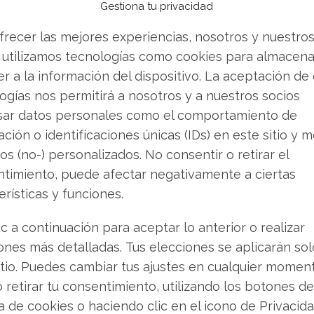
íodo de transición.
Gestiona tu privacidad
frecer las mejores experiencias, nosotros y nuestro
en Wall Street
 utilizamos tecnologías como cookies para almacena
r a la información del dispositivo. La aceptación de
sido de cautela. Firmas como JPMorgan y Evercore
ogías nos permitirá a nosotros y a nuestros socios
e precio para la acción, señalando la
sar datos personales como el comportamiento de
n en el mercado estadounidense. El
ción o identificaciones únicas (IDs) en este sitio y m
sta desconfianza: el viernes, el título cerró en
os (no-) personalizados. No consentir o retirar el
a de más del 30% respecto a su máximo anual.
timiento, puede afectar negativamente a ciertas
erísticas y funciones.
se define como un año de transición. La
a de crecimiento aplicada en el extranjero
ic a continuación para aceptar lo anterior o realizar
o doméstico, utilizando tanto el capital fresco
ones más detalladas. Tus elecciones se aplicarán so
posponer la escisión.
itio. Puedes cambiar tus ajustes en cualquier momen
o retirar tu consentimiento, utilizando los botones de
o Análisis de Kraft Heinz del 7 de agosto tiene
ca de cookies o haciendo clic en el icono de Privacid