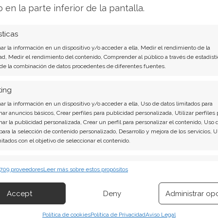
o en la parte inferior de la pantalla.
on contundentes: Acción inmediata requerida
sticas
rece la pena invertir o es momento de vender?
r la información en un dispositivo y/o acceder a ella, Medir el rendimiento de la
agosto descubrirá exactamente qué hacer.
ad, Medir el rendimiento del contenido, Comprender al público a través de estadísti
 de la combinación de datos procedentes de diferentes fuentes.
ás aquí!
ting
r la información en un dispositivo y/o acceder a ella, Uso de datos limitados para
nar anuncios básicos, Crear perfiles para publicidad personalizada, Utilizar perfiles 
nar la publicidad personalizada, Crear un perfil para personalizar el contenido, Uso 
 para la selección de contenido personalizado, Desarrollo y mejora de los servicios, 
mitados con el objetivo de seleccionar el contenido.
erísticas
Siempr
 709 proveedores
Leer más sobre estos propósitos
 combinación de datos procedentes de otras fuentes de información,
 diferentes dispositivos, Identificación de dispositivos en función de la
Accept
Deny
Administrar op
ión transmitida de forma automática.
kedIn
Copiar enlace
Política de cookies
Política de Privacidad
Aviso Legal