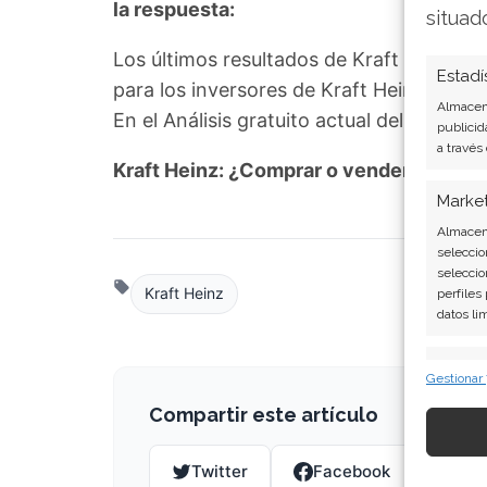
la respuesta:
situad
Los últimos resultados de Kraft Heinz s
Estadí
para los inversores de Kraft Heinz. ¿Me
Almacena
En el Análisis gratuito actual del 7 de 
publicid
a través
Kraft Heinz: ¿Comprar o vender?
¡Lee m
Marke
Almacena
seleccio
seleccio
Kraft Heinz
perfiles
datos li
Caract
Gestionar
Cotejo y
Compartir este artículo
Vincular
informac
Twitter
Facebook
Lin