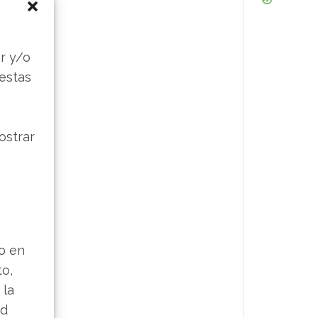
s
r y/o
 estas
ostrar
lo en
to,
 la
ad