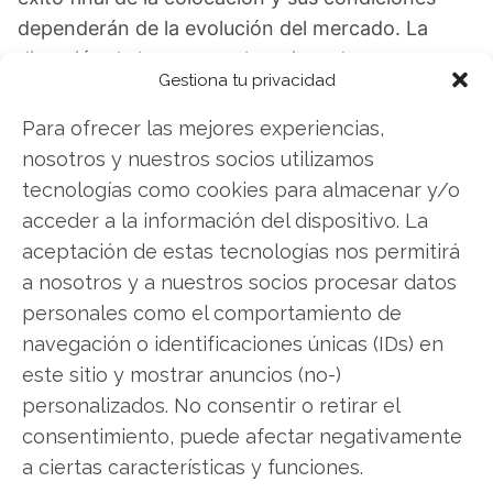
dependerán de la evolución del mercado. La
dirección de la empresa ha reiterado
Gestiona tu privacidad
recientemente la confirmación de sus objetivos
para el conjunto del ejercicio fiscal 2025-26.
Para ofrecer las mejores experiencias,
nosotros y nuestros socios utilizamos
Eutelsat: ¿Comprar o vender? El nuevo Análisis
tecnologías como cookies para almacenar y/o
de Eutelsat del 7 de agosto tiene la respuesta:
acceder a la información del dispositivo. La
aceptación de estas tecnologías nos permitirá
Los últimos resultados de Eutelsat son
a nosotros y a nuestros socios procesar datos
contundentes: Acción inmediata requerida para
personales como el comportamiento de
los inversores de Eutelsat. ¿Merece la pena
navegación o identificaciones únicas (IDs) en
invertir o es momento de vender? En el Análisis
este sitio y mostrar anuncios (no-)
gratuito actual del 7 de agosto descubrirá
personalizados. No consentir o retirar el
exactamente qué hacer.
consentimiento, puede afectar negativamente
Eutelsat: ¿Comprar o vender?
¡Lee más aquí!
a ciertas características y funciones.