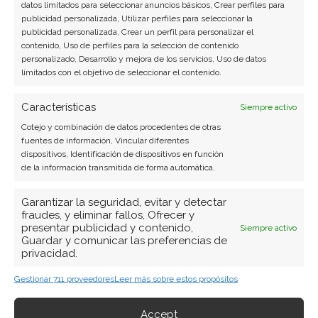
datos limitados para seleccionar anuncios básicos, Crear perfiles para
publicidad personalizada, Utilizar perfiles para seleccionar la
publicidad personalizada, Crear un perfil para personalizar el
contenido, Uso de perfiles para la selección de contenido
personalizado, Desarrollo y mejora de los servicios, Uso de datos
SOBRE EL AUTOR
limitados con el objetivo de seleccionar el contenido.
Carmen Ruiz López
Características
Periodista especializada en tecnología y
Siempre activo
transformación digital con más de 8 años de
Cotejo y combinación de datos procedentes de otras
experiencia. Experta en inteligencia artificial,
fuentes de información, Vincular diferentes
dispositivos, Identificación de dispositivos en función
ciberseguridad y startups tecnológicas.
de la información transmitida de forma automática.
Ver todos los artículos →
Garantizar la seguridad, evitar y detectar
fraudes, y eliminar fallos, Ofrecer y
presentar publicidad y contenido,
Siempre activo
Guardar y comunicar las preferencias de
privacidad.
Gestionar 711 proveedores
Leer más sobre estos propósitos
Accept