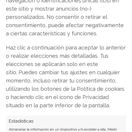
navegación o identificaciones únicas (IDs) en
este sitio y mostrar anuncios (no-)
Eutelsat Reestructura su
personalizados. No consentir o retirar el
Deuda con una Emisión de
consentimiento, puede afectar negativamente
Bonos Multimillonaria
a ciertas características y funciones.
El operador satelital europeo Eutelsat ha puesto
Haz clic a continuación para aceptar lo anterior
en marcha una operación financiera de gran
o realizar elecciones más detalladas. Tus
envergadura para reforzar su balance. La
elecciones se aplicarán solo en este
compañía ha anunciado la emisión de bonos
senior por un importe total de 1.500 millones de
sitio. Puedes cambiar tus ajustes en cualquier
euros, un movimiento estratégico destinado a
momento, incluso retirar tu consentimiento,
refinanciar deuda existente más costosa. Esta
utilizando los botones de la Política de cookies
iniciativa consolida…
o haciendo clic en el icono de Privacidad
situado en la parte inferior de la pantalla.
Estadísticas
Almacenar la información en un dispositivo y/o acceder a ella, Medir