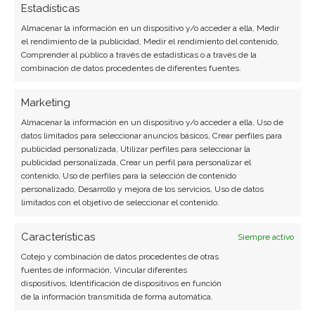
Estadísticas
Analista tecnológica enfocada en innovación digital,
Almacenar la información en un dispositivo y/o acceder a ella, Medir
comercio electrónico y aplicaciones móviles.
el rendimiento de la publicidad, Medir el rendimiento del contenido,
Colaboradora habitual en medios especializados
Comprender al público a través de estadísticas o a través de la
del sector tech.
combinación de datos procedentes de diferentes fuentes.
Ver todos los artículos →
Marketing
Almacenar la información en un dispositivo y/o acceder a ella, Uso de
datos limitados para seleccionar anuncios básicos, Crear perfiles para
publicidad personalizada, Utilizar perfiles para seleccionar la
publicidad personalizada, Crear un perfil para personalizar el
contenido, Uso de perfiles para la selección de contenido
personalizado, Desarrollo y mejora de los servicios, Uso de datos
limitados con el objetivo de seleccionar el contenido.
Características
Siempre activo
Cotejo y combinación de datos procedentes de otras
fuentes de información, Vincular diferentes
dispositivos, Identificación de dispositivos en función
de la información transmitida de forma automática.