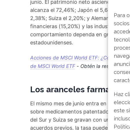
junio. El patrimonio neto asciende a 8.11
alcanza el 72,46%; Japón el 5,66%; Rein
Para o
2,38%; Suiza el 2,20%; y Alemania el 2,14
socios
financieras (15,20%) y las industriales (1
accede
comportamiento dependa en gran medida 
tecnol
estadounidenses.
proce
navega
Acciones de MSCI World ETF: ¿Comprar, ma
anunci
de MSCI World ETF
- Obtén la respuesta 
consen
caract
Los aranceles farmacéut
Haz cl
elecci
El mismo mes de junio entra en vigor un
este s
sobre medicamentos patentados. Las im
inclus
del Sur y Suiza se gravan con un 15%; la
Políti
acuerdos previos, la tasa puede llegar al