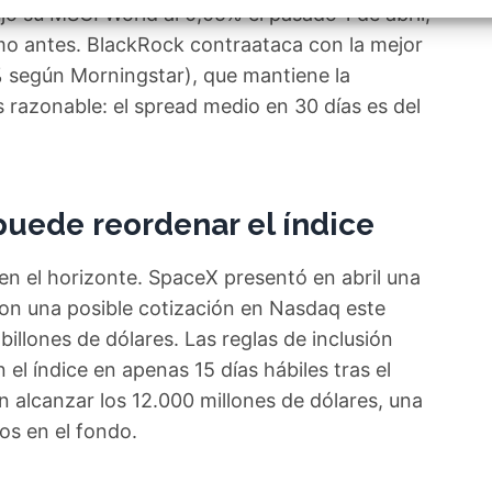
izar la seguridad, evitar y detectar fraudes, y eliminar
jo su MSCI World al 0,05% el pasado 1 de abril;
, Ofrecer y presentar publicidad y contenido, Guardar y
Siempr
o antes. BlackRock contraataca con la mejor
car las preferencias de privacidad.
% según Morningstar), que mantiene la
es razonable: el spread medio en 30 días es del
uede reordenar el índice
en el horizonte. SpaceX presentó en abril una
 con una posible cotización en Nasdaq este
billones de dólares. Las reglas de inclusión
 el índice en apenas 15 días hábiles tras el
an alcanzar los 12.000 millones de dólares, una
vos en el fondo.