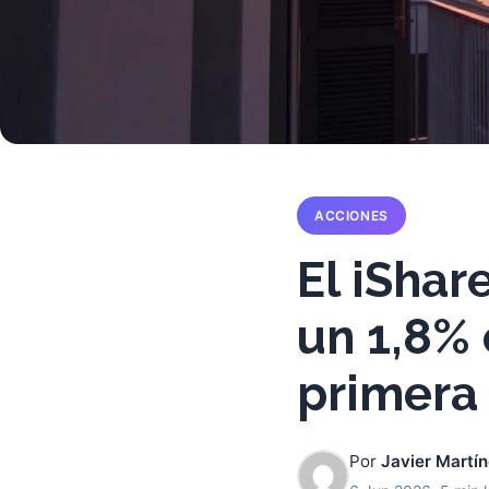
ACCIONES
El iSha
un 1,8% 
primera
Por
Javier Martí