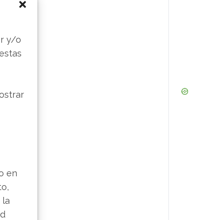
s
r y/o
 estas
ostrar
lo en
to,
 la
ad