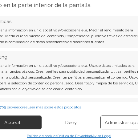
o en la parte inferior de la pantalla.
maciones de beneficios para la industria.
sticas
ndo y primera reunión de la
r la información en un dispositivo y/o acceder a ella, Medir el rendimiento de la
ad, Medir el rendimiento del contenido, Comprender al público a través de estadísti
 de la combinación de datos procedentes de diferentes fuentes.
do, con un pago de 1,26 dólares por título. Dos
ting
Federal celebra su reunión de política monetaria,
r la información en un dispositivo y/o acceder a ella, Uso de datos limitados para
nar anuncios básicos, Crear perfiles para publicidad personalizada, Utilizar perfiles 
Warsh, quien asumió el cargo el 15 de mayo. La
nar la publicidad personalizada, Crear un perfil para personalizar el contenido, Uso 
d a una semana ya de por sí cargada.
 para la selección de contenido personalizado, Desarrollo y mejora de los servicios, 
mitados con el objetivo de seleccionar el contenido.
erísticas
Siempr
o de los ETFs: presión sobre
 709 proveedores
Leer más sobre estos propósitos
 combinación de datos procedentes de otras fuentes de información,
 diferentes dispositivos, Identificación de dispositivos en función de la
Accept
Deny
Administrar op
ión transmitida de forma automática.
entes, 19 puntos básicos más que el producto
Política de cookies
Política de Privacidad
Aviso Legal