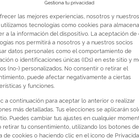
6 millones de dólares. La exposición a EE.UU.
Gestiona tu privacidad
o Unido el 3,43%; Canadá el 3,39%; Francia el
frecer las mejores experiencias, nosotros y nuestro
%. Por sectores, tras la tecnología vienen las
 utilizamos tecnologías como cookies para almacena
1,25%). La amplitud del índice no evita que el
r a la información del dispositivo. La aceptación de
de la economía y la renta fija
ogías nos permitirá a nosotros y a nuestros socios
sar datos personales como el comportamiento de
ción o identificaciones únicas (IDs) en este sitio y m
ntener o vender? Descarga gratuita de tu análisis
os (no-) personalizados. No consentir o retirar el
que andabas buscando.
timiento, puede afectar negativamente a ciertas
erísticas y funciones.
icos añaden presión
ic a continuación para aceptar lo anterior o realizar
ones más detalladas. Tus elecciones se aplicarán so
a nueva batería de aranceles estadounidenses
itio. Puedes cambiar tus ajustes en cualquier momen
portaciones de la Unión Europa, Japón, Corea
o retirar tu consentimiento, utilizando los botones de
s británicas con un 10%. Para compañías sin
ca de cookies o haciendo clic en el icono de Privacid
 100%. El sector salud pesa un 8,39% en el