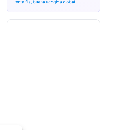
ETFs: presión sobre las comisiones
SpaceX, el comodín que puede
reordenar el índice
El flujo de capital en mayo: récord
en renta fija, buena acogida global