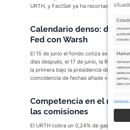
situad
URTH, y FactSet ya ha recortado las esti
Estadí
Calendario denso: divide
Almacena
publicid
Fed con Warsh
a través
El 15 de junio el fondo cotiza ex-dividen
Marke
días después, el 17 de junio, la Reserva 
Almacena
seleccio
la primera bajo la presidencia de Kevin 
seleccio
coincidencia de fechas añade volatilida
perfiles
datos li
Caract
Competencia en el negoci
Gestionar
Cotejo y
las comisiones
Vincular
informac
El URTH cobra un 0,24% de gastos corri