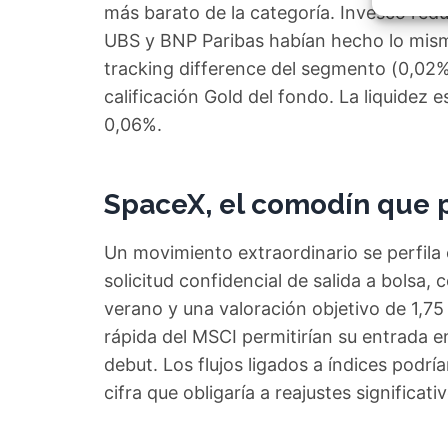
Garant
más barato de la categoría. Invesco redu
fallos
UBS y BNP Paribas habían hecho lo mism
comuni
tracking difference del segmento (0,02
calificación Gold del fondo. La liquidez 
0,06%.
SpaceX, el comodín que p
Un movimiento extraordinario se perfila 
solicitud confidencial de salida a bolsa,
verano y una valoración objetivo de 1,75 
rápida del MSCI permitirían su entrada en
debut. Los flujos ligados a índices podrí
cifra que obligaría a reajustes significati