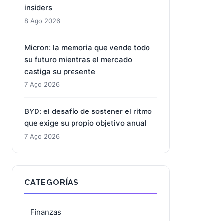
opciones anticipan un suelo de
mercado mientras la acción
recupera terreno
8 Ago 2026
Nvidia: el pulso entre la euforia por
el ecosistema y la prudencia de los
insiders
8 Ago 2026
Micron: la memoria que vende todo
su futuro mientras el mercado
castiga su presente
7 Ago 2026
BYD: el desafío de sostener el ritmo
que exige su propio objetivo anual
7 Ago 2026