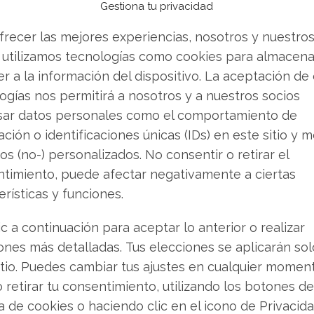
Gestiona tu privacidad
ncretas para algunas salidas en el mercado
frecer las mejores experiencias, nosotros y nuestro
y Paycom, cuyas capitalizaciones bursátiles
 utilizamos tecnologías como cookies para almacena
mos requeridos por el índice.
r a la información del dispositivo. La aceptación de
ogías nos permitirá a nosotros y a nuestros socios
ntener o vender? Descarga gratuita de tu análisis
sar datos personales como el comportamiento de
que andabas buscando.
ción o identificaciones únicas (IDs) en este sitio y m
os (no-) personalizados. No consentir o retirar el
 y próximo horizonte
timiento, puede afectar negativamente a ciertas
erísticas y funciones.
I World Index, un indicador que representa
ción de mercado de los países desarrollados,
ic a continuación para aceptar lo anterior o realizar
ina o India. El ETF mantiene 1.320 posiciones y
ones más detalladas. Tus elecciones se aplicarán so
 Morningstar le otorgó una calificación "Bronce"
itio. Puedes cambiar tus ajustes en cualquier momen
e en su categoría según los rendimientos totales
o retirar tu consentimiento, utilizando los botones de
ca de cookies o haciendo clic en el icono de Privacid