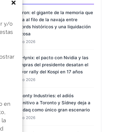
Micron: el gigante de la memoria que
s
baila al filo de la navaja entre
r y/o
récords históricos y una liquidación
 estas
forzosa
1 Ago 2026
ostrar
SK Hynix: el pacto con Nvidia y las
compras del presidente desatan el
mayor rally del Kospi en 17 años
1 Ago 2026
Almonty Industries: el adiós
definitivo a Toronto y Sídney deja a
lo en
Nasdaq como único gran escenario
to,
1 Ago 2026
 la
ad