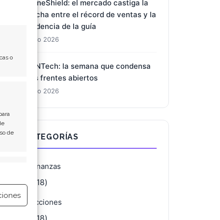
DroneShield: el mercado castiga la
brecha entre el récord de ventas y la
prudencia de la guía
1 Ago 2026
cas o
BioNTech: la semana que condensa
tres frentes abiertos
1 Ago 2026
para
de
Uso de
CATEGORÍAS
Finanzas
e activo
(4.118)
ciones
Acciones
(4.118)