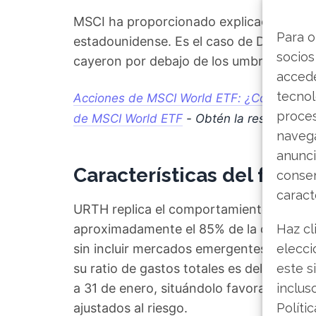
MSCI ha proporcionado explicaciones co
Para o
estadounidense. Es el caso de DocuSign 
socios
cayeron por debajo de los umbrales míni
accede
tecnol
Acciones de MSCI World ETF: ¿Comprar, ma
proce
de MSCI World ETF
- Obtén la respuesta 
navega
anunci
Características del fondo
consen
caract
URTH replica el comportamiento del MSC
aproximadamente el 85% de la capitaliza
Haz cl
sin incluir mercados emergentes como Ch
elecci
su ratio de gastos totales es del 0,24%.
este s
a 31 de enero, situándolo favorablement
inclus
ajustados al riesgo.
Políti