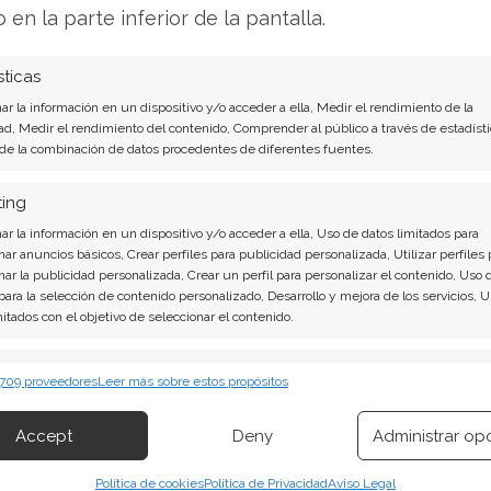
o en la parte inferior de la pantalla.
ero de títulos estadounidenses, el sesgo
. Nvidia, por sí sola, representa alrededor del
sticas
tinúan siendo pilares fundamentales de la
r la información en un dispositivo y/o acceder a ella, Medir el rendimiento de la
ad, Medir el rendimiento del contenido, Comprender al público a través de estadísti
 de la combinación de datos procedentes de diferentes fuentes.
sparó en torno a la fecha del rebalanceo, con
ting
ente a un volumen medio diario de 279.650.
r la información en un dispositivo y/o acceder a ella, Uso de datos limitados para
mposiciones de índices, ya que los fondos de
nar anuncios básicos, Crear perfiles para publicidad personalizada, Utilizar perfiles 
nar la publicidad personalizada, Crear un perfil para personalizar el contenido, Uso 
seguir la nueva referencia. La presión
 para la selección de contenido personalizado, Desarrollo y mejora de los servicios, 
cas incorporaciones, mientras que las ventas
mitados con el objetivo de seleccionar el contenido.
 valores excluidos.
erísticas
Siempr
 709 proveedores
Leer más sobre estos propósitos
prevista para mayo. El reciente reequilibrio ha
 combinación de datos procedentes de otras fuentes de información,
 diferentes dispositivos, Identificación de dispositivos en función de la
todología actual. MSCI ha mantenido los cambios
Accept
Deny
Administrar op
ión transmitida de forma automática.
vitar un "giro inverso" innecesario antes de la
Política de cookies
Política de Privacidad
Aviso Legal