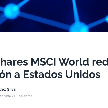
Shares MSCI World re
ón a Estados Unidos
dez Silva
lectura
•
713 palabras