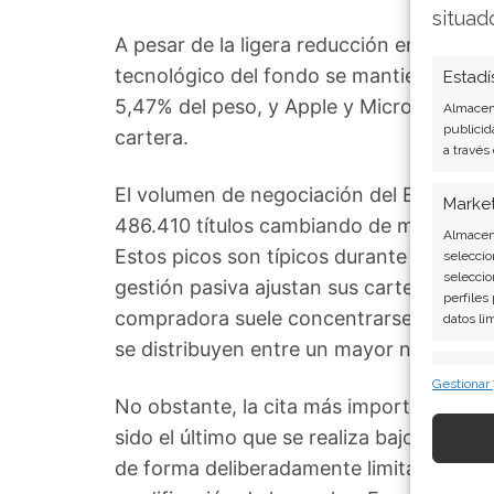
situad
A pesar de la ligera reducción en el núm
tecnológico del fondo se mantiene intacto
Estadí
5,47% del peso, y Apple y Microsoft con
Almacena
publicid
cartera.
a través
El volumen de negociación del ETF se di
Marke
486.410 títulos cambiando de manos, fr
Almacena
Estos picos son típicos durante las reco
seleccio
seleccio
gestión pasiva ajustan sus carteras para 
perfiles
compradora suele concentrarse en las po
datos li
se distribuyen entre un mayor número de
Caract
Gestionar
No obstante, la cita más importante está 
Cotejo y
Vincular
sido el último que se realiza bajo la me
informac
de forma deliberadamente limitada para e