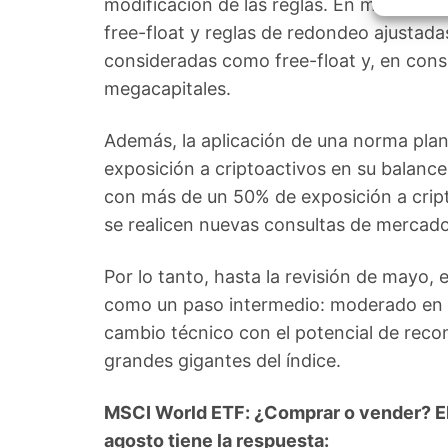
modificación de las reglas. En mayo, se i
Garant
fallos
free-float y reglas de redondeo ajustada
comuni
consideradas como free-float y, en cons
megacapitales.
Además, la aplicación de una norma pla
exposición a criptoactivos en su balanc
con más de un 50% de exposición a cri
se realicen nuevas consultas de mercado
Por lo tanto, hasta la revisión de mayo,
como un paso intermedio: moderado en su
cambio técnico con el potencial de reco
grandes gigantes del índice.
MSCI World ETF: ¿Comprar o vender? El
agosto tiene la respuesta: