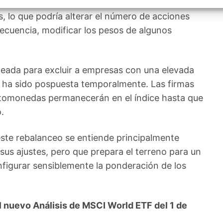
ntroducirá una nueva lógica para el cálculo del
izar la seguridad, evitar y detectar fraudes, y eliminar
, Ofrecer y presentar publicidad y contenido, Guardar y
Siempr
s, lo que podría alterar el número de acciones
car las preferencias de privacidad.
ecuencia, modificar los pesos de algunos
neada para excluir a empresas con una elevada
e ha sido pospuesta temporalmente. Las firmas
ptomonedas permanecerán en el índice hasta que
.
 este rebalanceo se entiende principalmente
s ajustes, pero que prepara el terreno para un
nfigurar sensiblemente la ponderación de los
 nuevo Análisis de MSCI World ETF del 1 de