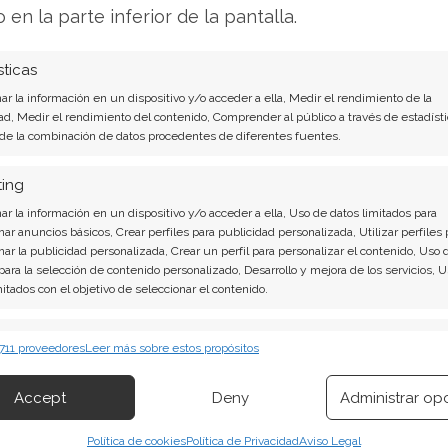
o en la parte inferior de la pantalla.
ne instalar?
sticas
ta de seguridad que nos acompaña prácticamente
r la información en un dispositivo y/o acceder a ella, Medir el rendimiento de la
a. En ellos se delega la tarea de mantener
ad, Medir el rendimiento del contenido, Comprender al público a través de estadísti
 de la combinación de datos procedentes de diferentes fuentes.
as de virus
que puedan surgir.
ting
enir tanto desde el exterior, a través de
r la información en un dispositivo y/o acceder a ella, Uso de datos limitados para
 es decir la red LAN y unidades de
nar anuncios básicos, Crear perfiles para publicidad personalizada, Utilizar perfiles 
 tarjetas y CD.
nar la publicidad personalizada, Crear un perfil para personalizar el contenido, Uso 
 para la selección de contenido personalizado, Desarrollo y mejora de los servicios, 
mitados con el objetivo de seleccionar el contenido.
oteger tu computadora de malware y virus
no
. No siempre los antivirus son tan efectivos
erísticas
Siempr
 711 proveedores
Leer más sobre estos propósitos
 combinación de datos procedentes de otras fuentes de información,
 diferentes dispositivos, Identificación de dispositivos en función de la
Accept
Deny
Administrar op
ión transmitida de forma automática.
rogramas antivirus, te recomendamos este
Política de cookies
Política de Privacidad
Aviso Legal