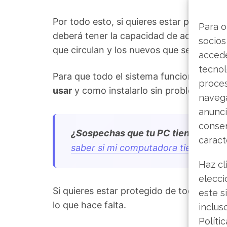
Por todo esto, si quieres estar protegido
Para o
deberá tener la capacidad de actualizars
socios
que circulan y los nuevos que se crean a 
accede
tecnol
Para que todo el sistema funcione sin 
proce
usar
y como instalarlo sin problemas. En
navega
anunci
consen
¿Sospechas que tu PC tiene virus?
caract
saber si mi computadora tiene virus
Haz cl
elecci
Si quieres estar protegido de todas las
este s
lo que hace falta.
inclus
Políti