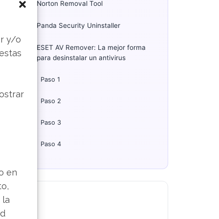
Norton Removal Tool
s
Panda Security Uninstaller
r y/o
ESET AV Remover: La mejor forma
 estas
para desinstalar un antivirus
Paso 1
ostrar
Paso 2
Paso 3
Paso 4
lo en
to,
 la
ad