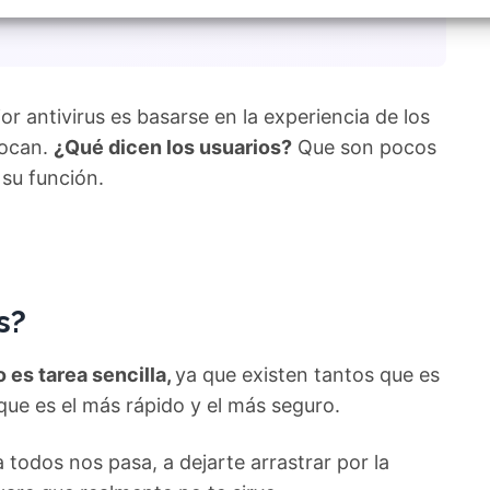
izar la seguridad, evitar y detectar fraudes, y eliminar
, Ofrecer y presentar publicidad y contenido, Guardar y
Siempr
car las preferencias de privacidad.
jor antivirus es basarse en la experiencia de los
vocan.
¿Qué dicen los usuarios?
Que son pocos
 su función.
s?
o es tarea sencilla,
ya que existen tantos que es
que es el más rápido y el más seguro.
 todos nos pasa, a dejarte arrastrar por la