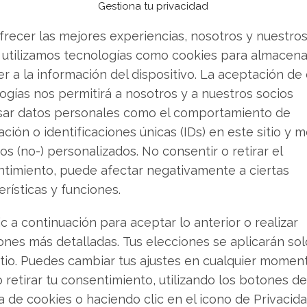
Gestiona tu privacidad
,
debes instalar un antivirus
. Pero además este
frecer las mejores experiencias, nosotros y nuestro
e para poder combatir la extensa lista de virus
 utilizamos tecnologías como cookies para almacena
diario.
r a la información del dispositivo. La aceptación de
ogías nos permitirá a nosotros y a nuestros socios
problemas
es necesario que sepas que antivirus
sar datos personales como el comportamiento de
 ambas cosas te podemos ayudar, si lo quieres.
ción o identificaciones únicas (IDs) en este sitio y m
os (no-) personalizados. No consentir o retirar el
timiento, puede afectar negativamente a ciertas
 Te recomendamos leer este artículo:
Cómo
erísticas y funciones.
?
ic a continuación para aceptar lo anterior o realizar
ones más detalladas. Tus elecciones se aplicarán so
 amenazas a partir de aquí te mostraremos todo
itio. Puedes cambiar tus ajustes en cualquier momen
o retirar tu consentimiento, utilizando los botones de
ca de cookies o haciendo clic en el icono de Privacid