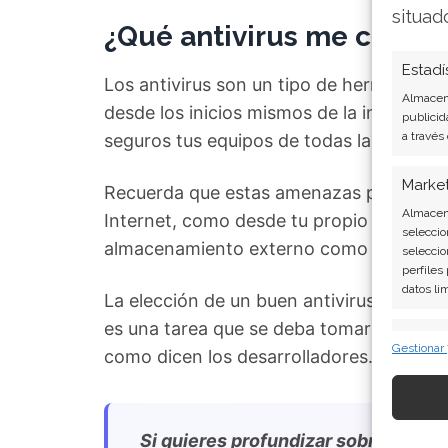
situad
¿
Qué antivirus me convie
Estadí
Los antivirus son un tipo de herramien
Almacena
desde los inicios mismos de la informátic
publicid
a través
seguros tus equipos de todas las
amenaz
Marke
Recuerda que estas amenazas pueden prov
Almacena
Internet, como desde tu propio entorno,
seleccio
almacenamiento externo como pendrives,
seleccio
perfiles
datos li
La elección de un buen antivirus para
pr
es una tarea que se deba tomar así nomás
Caract
Gestionar
como dicen los desarrolladores.
Cotejo y
Vincular
informac
Si quieres profundizar sobre los p