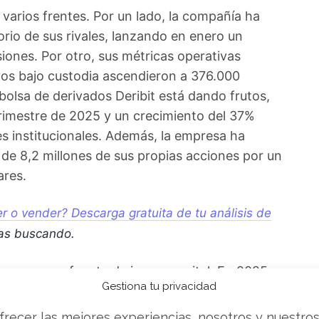
 varios frentes. Por un lado, la compañía ha
rio de sus rivales, lanzando en enero un
siones. Por otro, sus métricas operativas
vos bajo custodia ascendieron a 376.000
 bolsa de derivados Deribit está dando frutos,
trimestre de 2025 y un crecimiento del 37%
s institucionales. Además, la empresa ha
e 8,2 millones de sus propias acciones por un
ares.
 o vender? Descarga gratuita de tu análisis de
as buscando.
menaza una fuente de ingresos vital. En 2025,
Gestiona tu privacidad
n unos 1.350 millones de dólares, casi el 20%
alcanzaron un récord de 364 millones, impulsados
frecer las mejores experiencias, nosotros y nuestro