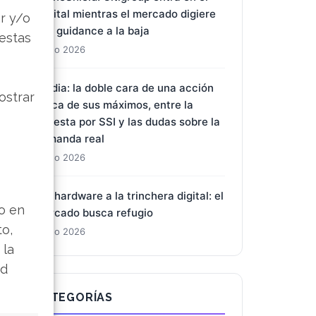
capital mientras el mercado digiere
r y/o
una guidance a la baja
 estas
7 Ago 2026
Nvidia: la doble cara de una acción
ostrar
cerca de sus máximos, entre la
apuesta por SSI y las dudas sobre la
demanda real
7 Ago 2026
Del hardware a la trinchera digital: el
lo en
mercado busca refugio
to,
7 Ago 2026
 la
ad
CATEGORÍAS