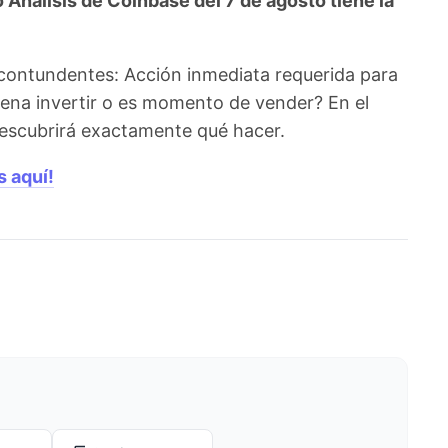
Análisis de Coinbase del 7 de agosto tiene la
 contundentes: Acción inmediata requerida para
pena invertir o es momento de vender? En el
 descubrirá exactamente qué hacer.
s aquí!