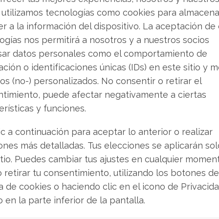
ductos de Coinbase de 17.800 millones. El
 utilizamos tecnologías como cookies para almacena
del 23 de marzo, podría prohibir precisamente
r a la información del dispositivo. La aceptación de
yan recompensas o intereses a los usuarios, una
ogías nos permitirá a nosotros y a nuestros socios
al de Coinbase con USDC.
sar datos personales como el comportamiento de
ción o identificaciones únicas (IDs) en este sitio y m
nidense. Aunque el Comité de Banca no ha
os (no-) personalizados. No consentir o retirar el
, el jefe de lobby de Coinbase, Faryar Shirzad,
timiento, puede afectar negativamente a ciertas
bril y una votación en mayo. El senador Bernie
erísticas y funciones.
ntana podría posponer el tema hasta después
2026. El Consejo Económico de la Casa Blanca ha
ic a continuación para aceptar lo anterior o realizar
s distribuciones no afectaría significativamente
ones más detalladas. Tus elecciones se aplicarán so
n argumento que favorece la postura de
itio. Puedes cambiar tus ajustes en cualquier momen
o retirar tu consentimiento, utilizando los botones de
ca de cookies o haciendo clic en el icono de Privacid
rclays ha rebajado la calificación de la acción
o en la parte inferior de la pantalla.
o objetivo de 140 dólares, advirtiendo que el