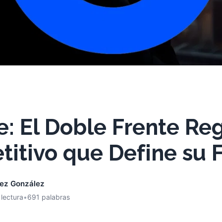
: El Doble Frente Reg
itivo que Define su 
nez González
 lectura
•
691 palabras