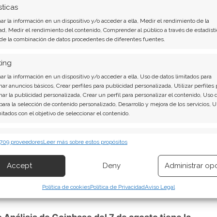
aído a su nivel más bajo desde finales de 2023.
sticas
optimismo: Cantor Fitzgerald reafirmó su
r la información en un dispositivo y/o acceder a ella, Medir el rendimiento de la
sostiene un objetivo de 330 dólares y Goldman
ad, Medir el rendimiento del contenido, Comprender al público a través de estadísti
 de la combinación de datos procedentes de diferentes fuentes.
, mantuvo su opinión de compra.
ting
l
7 de mayo
, fecha en la que Coinbase publicará
r la información en un dispositivo y/o acceder a ella, Uso de datos limitados para
026. La compañía ha anticipado que los ingresos
nar anuncios básicos, Crear perfiles para publicidad personalizada, Utilizar perfiles 
nar la publicidad personalizada, Crear un perfil para personalizar el contenido, Uso 
tre 550 y 630 millones de dólares, un descenso
 para la selección de contenido personalizado, Desarrollo y mejora de los servicios, 
omonedas, tipos de interés más bajos y
mitados con el objetivo de seleccionar el contenido.
forme será el primer examen real de su
erísticas
 la expansión de Kraken. El rendimiento
Siempr
 709 proveedores
Leer más sobre estos propósitos
podría mitigar la presión competitiva; una
 combinación de datos procedentes de otras fuentes de información,
 diferentes dispositivos, Identificación de dispositivos en función de la
guerra de precios se sintiera mucho antes de lo
Accept
Deny
Administrar op
ión transmitida de forma automática.
mpetencia en Wall Street marcan el ritmo al que
Política de cookies
Política de Privacidad
Aviso Legal
izar la seguridad, evitar y detectar fraudes, y eliminar
, Ofrecer y presentar publicidad y contenido, Guardar y
Siempr
car las preferencias de privacidad.