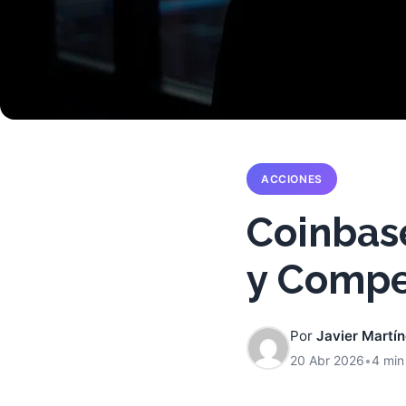
ACCIONES
Coinbase
y Compet
Por
Javier Martí
20 Abr 2026
•
4 min