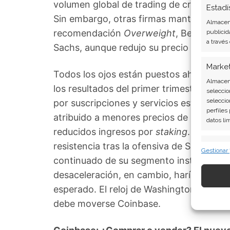
volumen global de trading de cripto ha c
Estadí
Sin embargo, otras firmas mantienen el 
Almacena
recomendación
Overweight
, Bernstein 
publicid
a través
Sachs, aunque redujo su precio objetivo
Marke
Todos los ojos están puestos ahora en e
Almacena
los resultados del primer trimestre de 2
seleccio
seleccio
por suscripciones y servicios estarán en
perfiles
atribuido a menores precios de las cript
datos li
reducidos ingresos por
staking
. Este in
Caract
resistencia tras la ofensiva de Schwab y
Gestionar
continuado de su segmento institucional 
Cotejo y
Vincular
desaceleración, en cambio, haría que la 
informac
esperado. El reloj de Washington y la co
debe moverse Coinbase.
Garant
fallos
comuni