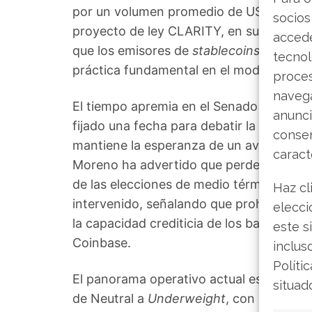
por un volumen promedio de USDC en pro
socios
proyecto de ley CLARITY, en su versión 
accede
que los emisores de
stablecoins
distribu
tecnol
práctica fundamental en el modelo actu
proce
navega
El tiempo apremia en el Senado estadou
anunci
fijado una fecha para debatir la enmienda
consen
mantiene la esperanza de un avance en a
caract
Moreno ha advertido que perder esta ve
de las elecciones de medio término de 
Haz cl
intervenido, señalando que prohibir esta
elecci
la capacidad crediticia de los bancos, u
este s
Coinbase.
inclus
Políti
El panorama operativo actual es mixto. Ba
situad
de Neutral a
Underweight
, con un preci