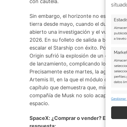
con cautela.
situad
Sin embargo, el horizonte no está exen
Estadí
tierra desde mayo, cuando el duodécimo 
Almacena
abierto una investigación y el vuelo 13 
publicid
a través
2026. En su folleto de salida a bolsa, 
escalar el Starship con éxito. Por si fu
Marke
Origin sufrió la explosión de un cohet
Almacena
de lanzamiento, complicando los plazos 
seleccio
Precisamente este martes, la agencia espa
seleccio
perfiles
Artemis III, en la que el módulo de ater
datos li
capítulo que demuestra que, mientras el
compañía de Musk no solo acapara portada
Caract
Gestionar
espacio.
Cotejo y
Vincular
informac
SpaceX: ¿Comprar o vender? El nuevo An
respuesta: