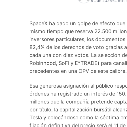
8 Jun 2026
•
4 min 
SpaceX ha dado un golpe de efecto que d
mismo tiempo que reserva 22.500 millo
inversores particulares, los documentos 
82,4% de los derechos de voto gracias a
cada una con diez votos. La selección de
Robinhood, SoFi y E*TRADE) para canal
precedentes en una OPV de este calibre.
Esa generosa asignación al público respo
órdenes ha registrado un interés de 150.
millones que la compañía pretende captar
por título, la capitalización bursátil alca
Tesla y colocándose como la séptima em
fijación definitiva del precio será el 11 d