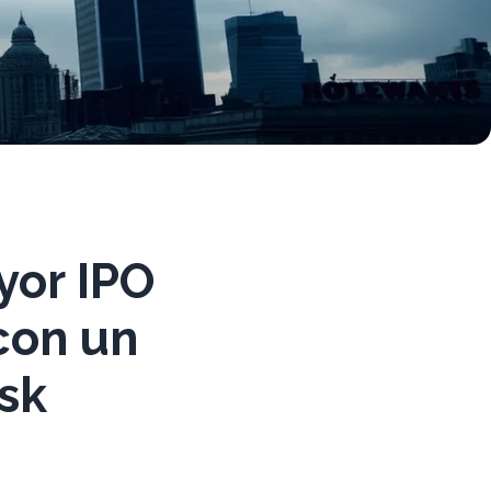
yor IPO
 con un
sk