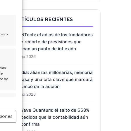
ARTÍCULOS RECIENTES
BioNTech: el adiós de los fundadores
cas o
y un recorte de previsiones que
marcan un punto de inflexión
8 Ago 2026
para
Nvidia: alianzas millonarias, memoria
de
escasa y una cita clave que marcará
Uso de
el rumbo de la acción
8 Ago 2026
e activo
D-Wave Quantum: el salto de 668%
ciones
en pedidos que la contabilidad aún
no confirma