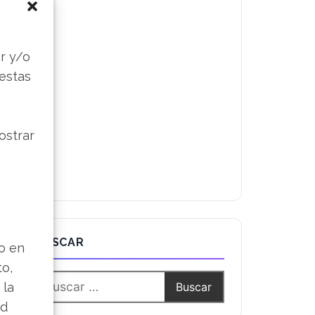
s
r y/o
 estas
ostrar
BUSCAR
lo en
to,
 la
ad