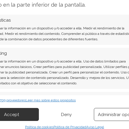
o en la parte inferior de la pantalla.
to de nubes. El programa Starship permanece en
sticas
vuelo de prueba acabó en fallo. La FAA ha
r la información en un dispositivo y/o acceder a ella, Medir el rendimiento de la
aparece como "TBD" en el calendario de junio de
ad, Medir el rendimiento del contenido, Comprender al público a través de estadísti
 de la combinación de datos procedentes de diferentes fuentes.
SpaceX reconoce que su crecimiento depende de
era poco, la competencia tampoco descansa: Blue
ting
e New Glenn que dañó gravemente su plataforma
r la información en un dispositivo y/o acceder a ella, Uso de datos limitados para
de los contratos lunares de la NASA.
nar anuncios básicos, Crear perfiles para publicidad personalizada, Utilizar perfiles 
cial anunciará la tripulación de la misión
nar la publicidad personalizada, Crear un perfil para personalizar el contenido, Uso 
 para la selección de contenido personalizado, Desarrollo y mejora de los servicios, 
rizaje de SpaceX será protagonista. Un nuevo
mitados con el objetivo de seleccionar el contenido.
 cohete más veterano busca su 35º vuelo, la
s financieras, sino también los titulares del
erísticas
Siempr
 709 proveedores
Leer más sobre estos propósitos
 combinación de datos procedentes de otras fuentes de información,
 diferentes dispositivos, Identificación de dispositivos en función de la
Accept
Deny
Administrar op
ión transmitida de forma automática.
álisis de SpaceX del 8 de agosto tiene la
Política de cookies
Política de Privacidad
Aviso Legal