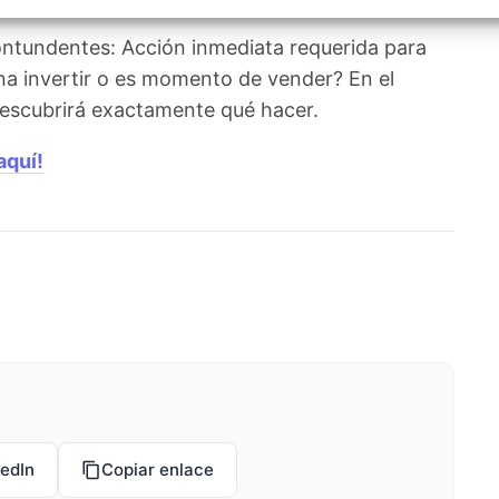
izar la seguridad, evitar y detectar fraudes, y eliminar
, Ofrecer y presentar publicidad y contenido, Guardar y
Siempr
ontundentes: Acción inmediata requerida para
car las preferencias de privacidad.
na invertir o es momento de vender? En el
 descubrirá exactamente qué hacer.
aquí!
kedIn
Copiar enlace