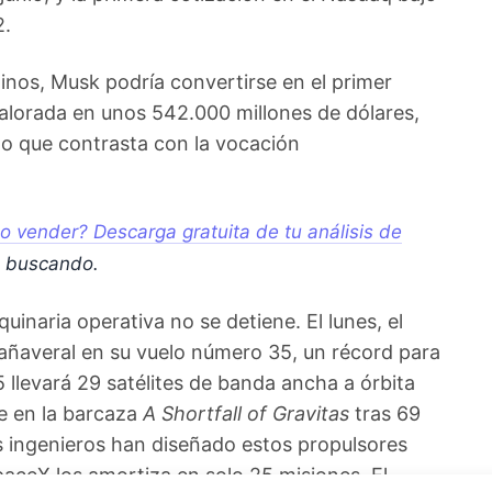
2.
inos, Musk podría convertirse en el primer
 valorada en unos 542.000 millones de dólares,
uto que contrasta con la vocación
 vender? Descarga gratuita de tu análisis de
s buscando.
uinaria operativa no se detiene. El lunes, el
ñaveral en su vuelo número 35, un récord para
35 llevará 29 satélites de banda ancha a órbita
se en la barcaza
A Shortfall of Gravitas
tras 69
s ingenieros han diseñado estos propulsores
paceX los amortiza en solo 25 misiones. El