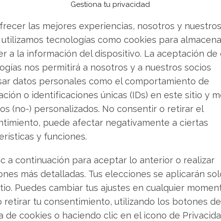
Gestiona tu privacidad
de Vandenberg dos satélites de seguridad
frecer las mejores experiencias, nosotros y nuestro
 utilizamos tecnologías como cookies para almacena
 Hasta el 7 de junio, SpaceX había completado
r a la información del dispositivo. La aceptación de
, y la presidenta Gwynne Shotwell prevé entre
ogías nos permitirá a nosotros y a nuestros socios
junto del año. La constelación Starlink ya
sar datos personales como el comportamiento de
la versión 3, con mayores prestaciones,
ción o identificaciones únicas (IDs) en este sitio y m
 semestre de 2026.
os (no-) personalizados. No consentir o retirar el
timiento, puede afectar negativamente a ciertas
ores alimentan el entusiasmo inversor. Goldman
erísticas y funciones.
tima unos ingresos totales de 474.000 millones
000 procederían del negocio de inteligencia
ic a continuación para aceptar lo anterior o realizar
calcula 3,4 billones de dólares en 2040, también
ones más detalladas. Tus elecciones se aplicarán so
r: en 2025 SpaceX facturó 18.700 millones y
itio. Puedes cambiar tus ajustes en cualquier momen
s. Las cifras son abismales, y el hecho de que
o retirar tu consentimiento, utilizando los botones de
ers y analistas invita a tomar las previsiones
ca de cookies o haciendo clic en el icono de Privacid