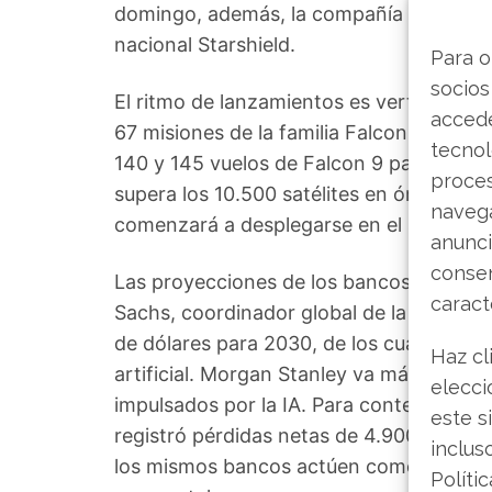
domingo, además, la compañía lanzó des
nacional Starshield.
Para o
socios
El ritmo de lanzamientos es vertiginoso.
accede
67 misiones de la familia Falcon en 2026
tecnol
140 y 145 vuelos de Falcon 9 para el con
proce
supera los 10.500 satélites en órbita, y 
navega
comenzará a desplegarse en el segundo
anunci
consen
Las proyecciones de los bancos colocad
caract
Sachs, coordinador global de la OPV, es
de dólares para 2030, de los cuales 322.
Haz cl
artificial. Morgan Stanley va más allá y 
elecci
impulsados por la IA. Para contextualiza
este s
registró pérdidas netas de 4.900 millone
inclus
los mismos bancos actúen como underwrit
Políti