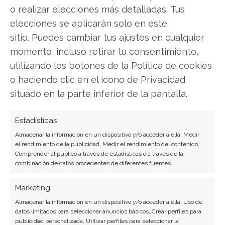
transformación digital con más de 8 años de
o realizar elecciones más detalladas. Tus
experiencia. Experta en inteligencia artificial,
elecciones se aplicarán solo en este
ciberseguridad y startups tecnológicas.
sitio. Puedes cambiar tus ajustes en cualquier
Ver todos los artículos →
momento, incluso retirar tu consentimiento,
utilizando los botones de la Política de cookies
o haciendo clic en el icono de Privacidad
situado en la parte inferior de la pantalla.
Estadísticas
Almacenar la información en un dispositivo y/o acceder a ella, Medir
el rendimiento de la publicidad, Medir el rendimiento del contenido,
Comprender al público a través de estadísticas o a través de la
combinación de datos procedentes de diferentes fuentes.
Marketing
Almacenar la información en un dispositivo y/o acceder a ella, Uso de
datos limitados para seleccionar anuncios básicos, Crear perfiles para
publicidad personalizada, Utilizar perfiles para seleccionar la