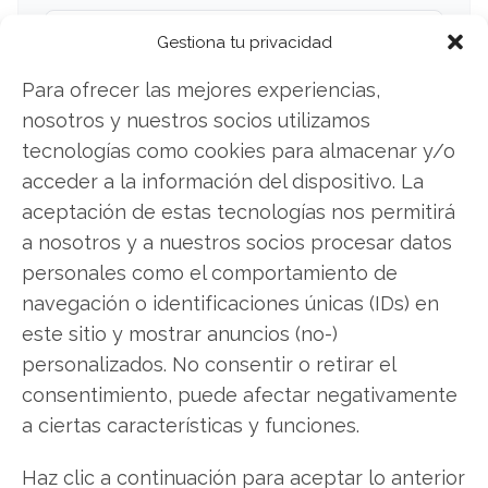
Twitter
Gestiona tu privacidad
Para ofrecer las mejores experiencias,
Facebook
nosotros y nuestros socios utilizamos
LinkedIn
tecnologías como cookies para almacenar y/o
acceder a la información del dispositivo. La
Copiar enlace
aceptación de estas tecnologías nos permitirá
a nosotros y a nuestros socios procesar datos
personales como el comportamiento de
navegación o identificaciones únicas (IDs) en
este sitio y mostrar anuncios (no-)
personalizados. No consentir o retirar el
consentimiento, puede afectar negativamente
SOBRE EL AUTOR
a ciertas características y funciones.
Carmen Ruiz López
Periodista especializada en tecnología y
Haz clic a continuación para aceptar lo anterior