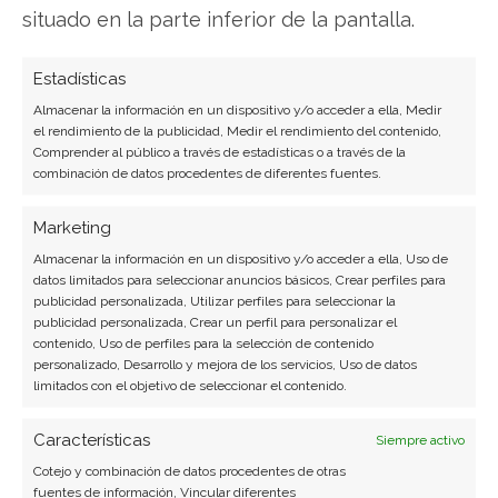
situado en la parte inferior de la pantalla.
Javier Martínez González
Ingeniero de software convertido en escritor
Estadísticas
tecnológico. Analiza las últimas tendencias en
Almacenar la información en un dispositivo y/o acceder a ella, Medir
hardware, software empresarial y computación en
el rendimiento de la publicidad, Medir el rendimiento del contenido,
la nube.
Comprender al público a través de estadísticas o a través de la
combinación de datos procedentes de diferentes fuentes.
Ver todos los artículos →
Marketing
Almacenar la información en un dispositivo y/o acceder a ella, Uso de
datos limitados para seleccionar anuncios básicos, Crear perfiles para
publicidad personalizada, Utilizar perfiles para seleccionar la
publicidad personalizada, Crear un perfil para personalizar el
contenido, Uso de perfiles para la selección de contenido
personalizado, Desarrollo y mejora de los servicios, Uso de datos
limitados con el objetivo de seleccionar el contenido.
Características
Siempre activo
Cotejo y combinación de datos procedentes de otras
fuentes de información, Vincular diferentes