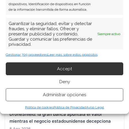
dispositivos, Identificación de dispositivos en función
de la información transmitida de forma automática.
Garantizar la seguridad, evitar y detectar
fraudes, y eliminar fallos, Ofrecer y
presentar publicidad y contenido,
Siempre activo
Guardar y comunicar las preferencias de
privacidad.
BUSCAR
Gestionar 709 proveedores
Leer más sobre estos propósitos
Accept
Deny
Administrar opciones
ARTÍCULOS RECIENTES
Política de cookies
Política de Privacidad
Aviso Legal
DroneShield: la gran banca apuntala el valor
mientras el negocio estadounidense decepciona
8 Ago 2026