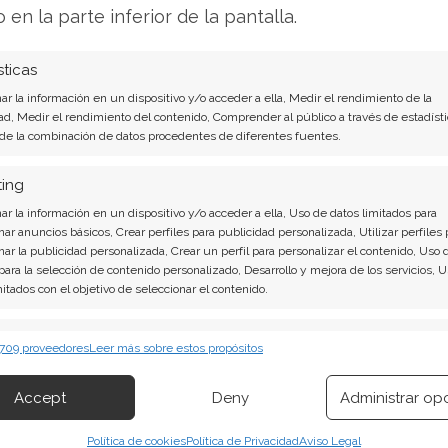
l dólar como última barrera
o en la parte inferior de la pantalla.
ción tóxica para la valoración: contracción de
sticas
al y una dilución masiva que ha minado la
r la información en un dispositivo y/o acceder a ella, Medir el rendimiento de la
ad, Medir el rendimiento del contenido, Comprender al público a través de estadísti
de casi 8 dólares en octubre hasta la actual
 de la combinación de datos procedentes de diferentes fuentes.
 volatilidad extrema y el replanteamiento radical
 de la compañía.
ting
r la información en un dispositivo y/o acceder a ella, Uso de datos limitados para
 la reducción de la deuda mediante esta
nar anuncios básicos, Crear perfiles para publicidad personalizada, Utilizar perfiles 
nar la publicidad personalizada, Crear un perfil para personalizar el contenido, Uso 
ario para revertir la tendencia negativa en
 para la selección de contenido personalizado, Desarrollo y mejora de los servicios, 
escensos de dos dígitos en el crucial mercado
mitados con el objetivo de seleccionar el contenido.
abilidad aparece enormemente incierto. La
erísticas
Siempr
ia bajista, donde el nivel de 1 dólar representa
 709 proveedores
Leer más sobre estos propósitos
 combinación de datos procedentes de otras fuentes de información,
vo antes de territorios aún más desconocidos.
 diferentes dispositivos, Identificación de dispositivos en función de la
Accept
Deny
Administrar op
ión transmitida de forma automática.
evo Análisis de Beyond Meat del 8 de agosto
Política de cookies
Política de Privacidad
Aviso Legal