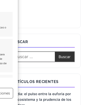
cas o
BUSCAR
para
de
Uso de
e activo
ARTÍCULOS RECIENTES
ciones
Nvidia: el pulso entre la euforia por
el ecosistema y la prudencia de los