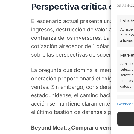
Perspectiva crítica con e
situad
El escenario actual presenta una combina
Estadí
ingresos, destrucción de valor accionari
Almacena
publicid
confianza de los inversores. La caída des
a través
cotización alrededor de 1 dólar ilustra la
sobre las perspectivas de supervivencia
Marke
Almacena
La pregunta que domina el mercado es si
seleccio
seleccio
operación proporcionará el oxígeno neces
perfiles
ventas. Sin embargo, considerando los d
datos li
estadounidense, el camino hacia la rent
Caract
acción se mantiene claramente en tendenc
Gestionar
Cotejo y
el último bastión de defensa significati
Vincular
informac
Beyond Meat: ¿Comprar o vender? El nu