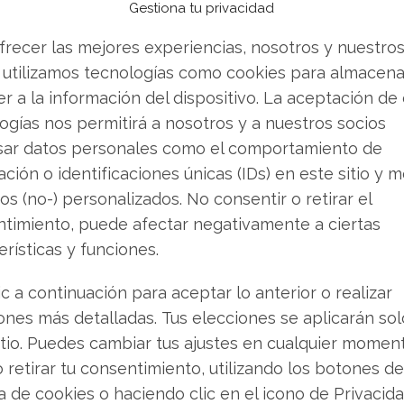
Gestiona tu privacidad
da por la empresa ha resultado ser más agresiva
 el mercado. Los datos confirmados revelan que
frecer las mejores experiencias, nosotros y nuestro
madamente
1.110 millones de dólares
en bonos
 utilizamos tecnologías como cookies para almacena
generando consecuencias inmediatas para los
r a la información del dispositivo. La aceptación de
ogías nos permitirá a nosotros y a nuestros socios
sar datos personales como el comportamiento de
culación aproximadamente
317,8 millones de
ción o identificaciones únicas (IDs) en este sitio y m
edores de deuda
os (no-) personalizados. No consentir o retirar el
timiento, puede afectar negativamente a ciertas
 se emitieron nuevos bonos convertibles por
erísticas y funciones.
s
con fecha de vencimiento en 2030
ic a continuación para aceptar lo anterior o realizar
 el mercado ha creado una presión vendedora
ones más detalladas. Tus elecciones se aplicarán so
cia los niveles característicos de las penny
itio. Puedes cambiar tus ajustes en cualquier momen
o retirar tu consentimiento, utilizando los botones de
ca de cookies o haciendo clic en el icono de Privacid