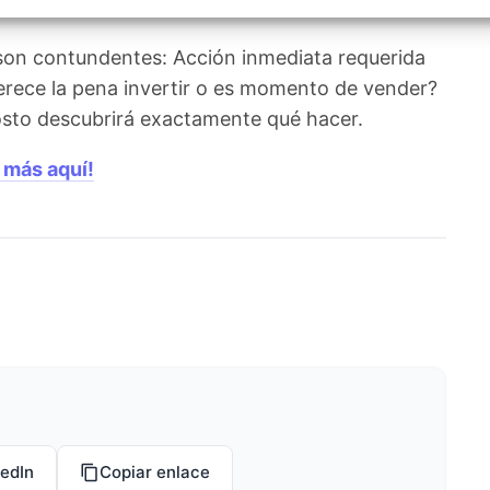
izar la seguridad, evitar y detectar fraudes, y eliminar
, Ofrecer y presentar publicidad y contenido, Guardar y
Siempr
car las preferencias de privacidad.
son contundentes: Acción inmediata requerida
erece la pena invertir o es momento de vender?
agosto descubrirá exactamente qué hacer.
 más aquí!
kedIn
Copiar enlace