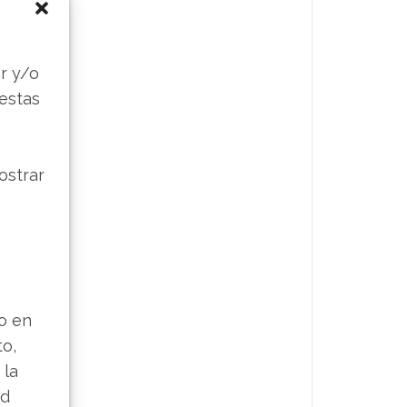
s
r y/o
 estas
ostrar
lo en
to,
 la
ad