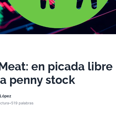
eat: en picada libre 
ía penny stock
 López
ectura
•
519 palabras