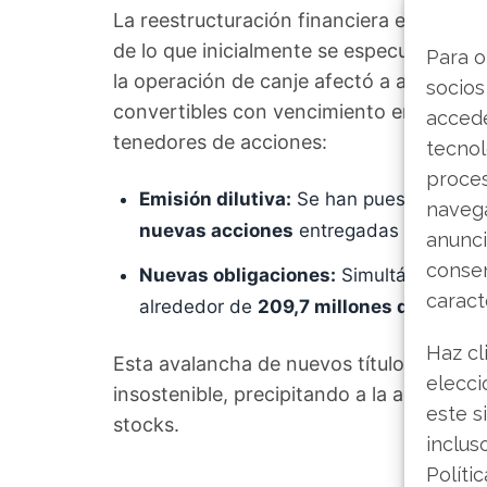
La reestructuración financiera emprendi
de lo que inicialmente se especulaba en
Para o
la operación de canje afectó a aproxi
socios
convertibles con vencimiento en 2027, 
accede
tenedores de acciones:
tecnol
proce
Emisión dilutiva:
Se han puesto en cir
navega
nuevas acciones
entregadas a los ten
anunci
consen
Nuevas obligaciones:
Simultáneamente,
caract
alrededor de
209,7 millones de dólare
Haz cl
Esta avalancha de nuevos títulos hacia
elecci
insostenible, precipitando a la acción ha
este s
stocks.
inclus
Políti