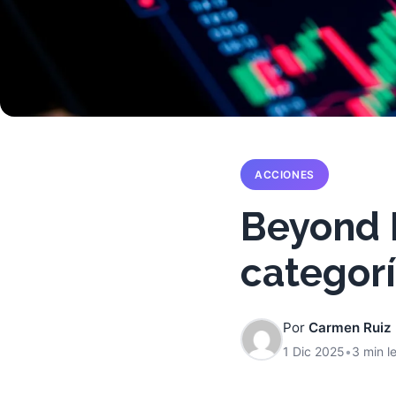
ACCIONES
Beyond M
categor
Por
Carmen Ruiz
1 Dic 2025
•
3 min l