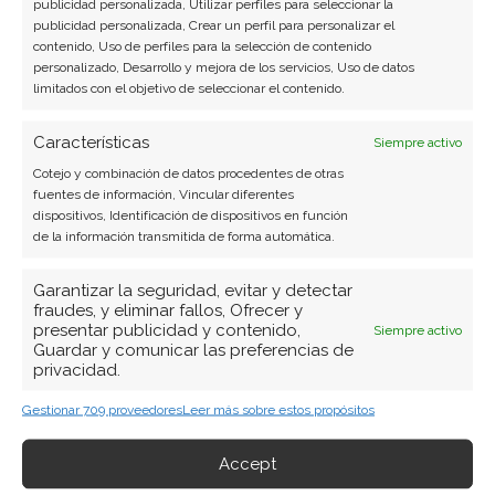
publicidad personalizada, Utilizar perfiles para seleccionar la
publicidad personalizada, Crear un perfil para personalizar el
contenido, Uso de perfiles para la selección de contenido
personalizado, Desarrollo y mejora de los servicios, Uso de datos
BUSCAR
limitados con el objetivo de seleccionar el contenido.
Características
Siempre activo
Cotejo y combinación de datos procedentes de otras
fuentes de información, Vincular diferentes
dispositivos, Identificación de dispositivos en función
de la información transmitida de forma automática.
ARTÍCULOS RECIENTES
Garantizar la seguridad, evitar y detectar
fraudes, y eliminar fallos, Ofrecer y
Nvidia: el pulso entre la euforia por el ecosistema y
presentar publicidad y contenido,
Siempre activo
la prudencia de los insiders
Guardar y comunicar las preferencias de
privacidad.
8 Ago 2026
Gestionar 709 proveedores
Leer más sobre estos propósitos
Micron: la memoria que vende todo su futuro
mientras el mercado castiga su presente
Accept
7 Ago 2026