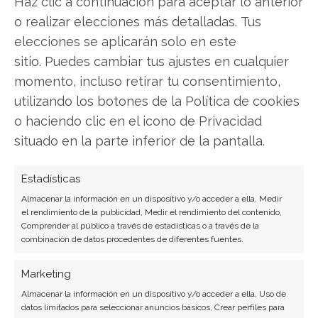
Haz clic a continuación para aceptar lo anterior
transformación digital con más de 8 años de
experiencia. Experta en inteligencia artificial,
o realizar elecciones más detalladas. Tus
ciberseguridad y startups tecnológicas.
elecciones se aplicarán solo en este
sitio. Puedes cambiar tus ajustes en cualquier
Ver todos los artículos →
momento, incluso retirar tu consentimiento,
utilizando los botones de la Política de cookies
o haciendo clic en el icono de Privacidad
situado en la parte inferior de la pantalla.
Estadísticas
Almacenar la información en un dispositivo y/o acceder a ella, Medir
el rendimiento de la publicidad, Medir el rendimiento del contenido,
Comprender al público a través de estadísticas o a través de la
combinación de datos procedentes de diferentes fuentes.
Marketing
Almacenar la información en un dispositivo y/o acceder a ella, Uso de
datos limitados para seleccionar anuncios básicos, Crear perfiles para