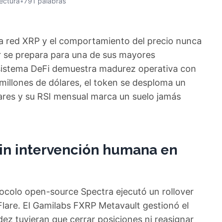
lectura
•
791 palabras
 la red XRP y el comportamiento del precio nunca
r se prepara para una de sus mayores
osistema DeFi demuestra madurez operativa con
millones de dólares, el token se desploma un
res y su RSI mensual marca un suelo jamás
sin intervención humana en
otocolo open-source Spectra ejecutó un rollover
Flare. El Gamilabs FXRP Metavault gestionó el
dez tuvieran que cerrar posiciones ni reasignar