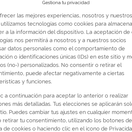
 para un cambio de calado. Con la versión 3.2.0,
Gestiona tu privacidad
do como "rippled"— pasará a llamarse "xrpld".
frecer las mejores experiencias, nosotros y nuestro
n de referencia unificada para todos los
 utilizamos tecnologías como cookies para almacena
infraestructura, validadores y operadores de
r a la información del dispositivo. La aceptación de
tes de la migración a la mainnet. El equipo de
ogías nos permitirá a nosotros y a nuestros socios
l técnico para garantizar que el consenso no
sar datos personales como el comportamiento de
update llega tras la versión 3.1.3, activada en
ción o identificaciones únicas (IDs) en este sitio y m
críticos del protocolo de crédito y los
os (no-) personalizados. No consentir o retirar el
timiento, puede afectar negativamente a ciertas
erísticas y funciones.
de 40 redes
ic a continuación para aceptar lo anterior o realizar
ones más detalladas. Tus elecciones se aplicarán so
SD, también acelera su adopción. El 4 de junio
itio. Puedes cambiar tus ajustes en cualquier momen
blockchains, con una oferta circulante de unos
o retirar tu consentimiento, utilizando los botones de
 utiliza el framework Wormhole Native Token
ca de cookies o haciendo clic en el icono de Privacid
on varias capas 2 de Ethereum: Base, Optimism y