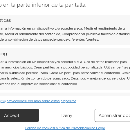
o en la parte inferior de la pantalla.
 mantiene el control directo sobre la acuñación
cadenas, con el objetivo de mejorar la liquidez y
sticas
s.
r la información en un dispositivo y/o acceder a ella, Medir el rendimiento de la
ad, Medir el rendimiento del contenido, Comprender al público a través de estadísti
nder? Descarga gratuita de tu análisis de XRP
-
 de la combinación de datos procedentes de diferentes fuentes.
o.
ting
r la información en un dispositivo y/o acceder a ella, Uso de datos limitados para
 pese al interés institucional
nar anuncios básicos, Crear perfiles para publicidad personalizada, Utilizar perfiles 
nar la publicidad personalizada, Crear un perfil para personalizar el contenido, Uso 
 para la selección de contenido personalizado, Desarrollo y mejora de los servicios, 
o contrasta con la debilidad extrema del precio.
mitados con el objetivo de seleccionar el contenido.
 de 2026 a 41,62, el nivel más bajo jamás
erísticas
Siempr
 de 43,75 de 2020, cuando XRP cotizaba a 0,11
 709 proveedores
Leer más sobre estos propósitos
 combinación de datos procedentes de otras fuentes de información,
a 1,17 dólares, con un RSI de 14 días en 23,2, lo
 diferentes dispositivos, Identificación de dispositivos en función de la
Accept
Deny
Administrar op
rritorio de sobreventa simultánea.
ión transmitida de forma automática.
Política de cookies
Política de Privacidad
Aviso Legal