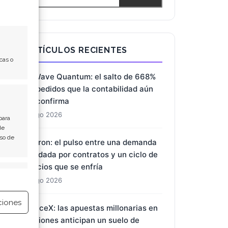
ARTÍCULOS RECIENTES
cas o
D-Wave Quantum: el salto de 668%
en pedidos que la contabilidad aún
no confirma
8 Ago 2026
para
de
Uso de
Micron: el pulso entre una demanda
blindada por contratos y un ciclo de
precios que se enfría
e activo
8 Ago 2026
ciones
SpaceX: las apuestas millonarias en
opciones anticipan un suelo de