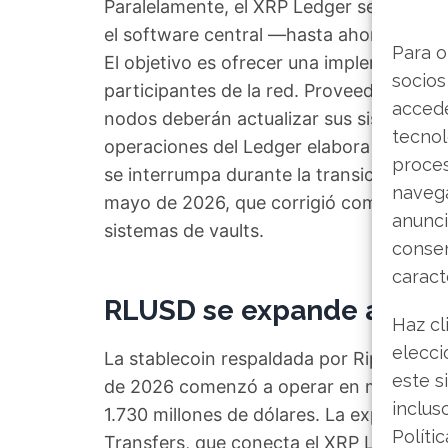
Paralelamente, el XRP Ledger se prepara
el software central —hasta ahora conoci
Para o
El objetivo es ofrecer una implementació
socios
participantes de la red. Proveedores de 
accede
nodos deberán actualizar sus sistemas an
tecnol
operaciones del Ledger elabora un manua
proce
se interrumpa durante la transición. Este 
navega
mayo de 2026, que corrigió componentes 
anunci
sistemas de vaults.
consen
caract
RLUSD se expande a más 
Haz cl
elecci
La stablecoin respaldada por Ripple, RLU
este s
de 2026 comenzó a operar en más de 40 
inclus
1.730 millones de dólares. La expansión
Políti
Transfers, que conecta el XRP Ledger c