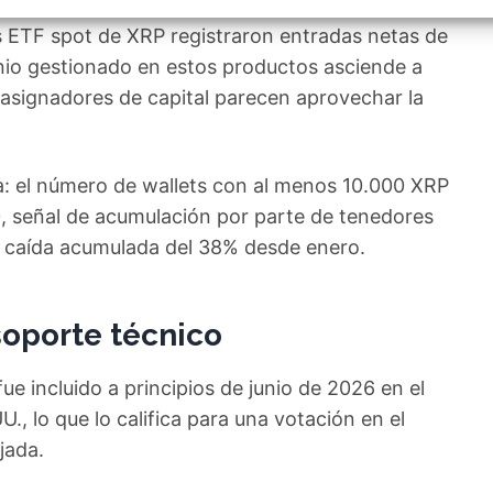
intan un panorama distinto. Tras salidas netas de
izar la seguridad, evitar y detectar fraudes, y eliminar
, Ofrecer y presentar publicidad y contenido, Guardar y
Siempr
los ETF spot de XRP registraron entradas netas de
car las preferencias de privacidad.
monio gestionado en estos productos asciende a
 asignadores de capital parecen aprovechar la
a: el número de wallets con al menos 10.000 XRP
, señal de acumulación por parte de tenedores
na caída acumulada del 38% desde enero.
 soporte técnico
fue incluido a principios de junio de 2026 en el
., lo que lo califica para una votación en el
jada.