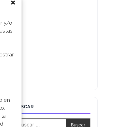
s
r y/o
 estas
ostrar
lo en
BUSCAR
to,
 la
ad