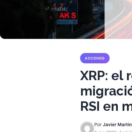
ACCIONES
XRP: el 
migraci
RSI en m
Por
Javier Martí