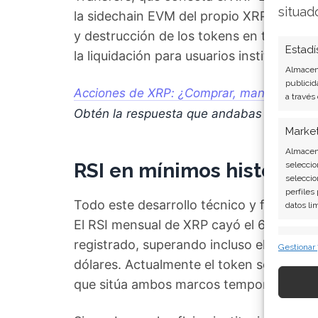
situad
la sidechain EVM del propio XRPL. Ripple
y destrucción de los tokens en todas las 
Estadí
la liquidación para usuarios institucionale
Almacena
publicid
Acciones de XRP: ¿Comprar, mantener o ve
a través
Obtén la respuesta que andabas buscand
Marke
Almacena
RSI en mínimos históricos
seleccio
seleccio
perfiles
Todo este desarrollo técnico y financier
datos li
El RSI mensual de XRP cayó el 6 de junio
Caract
registrado, superando incluso el mínimo
Gestionar
Cotejo y
dólares. Actualmente el token se negocia 
Vincular
que sitúa ambos marcos temporales en te
informac